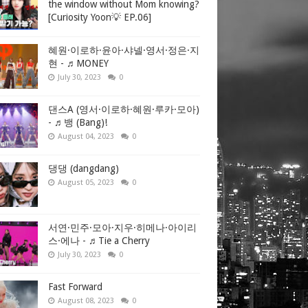
the window without Mom knowing?
[Curiosity Yoon💡 EP.06]
혜원·이로하·윤아·샤넬·영서·정은·지
현 - ♬MONEY
July 30, 2023
0
댄스A (영서·이로하·혜원·루카·모아)
- ♬뱅 (Bang)!
August 04, 2023
0
댕댕 (dangdang)
August 05, 2023
0
서연·민주·모아·지우·히메나·아이리
스·에나 - ♬Tie a Cherry
July 30, 2023
0
Fast Forward
August 08, 2023
0