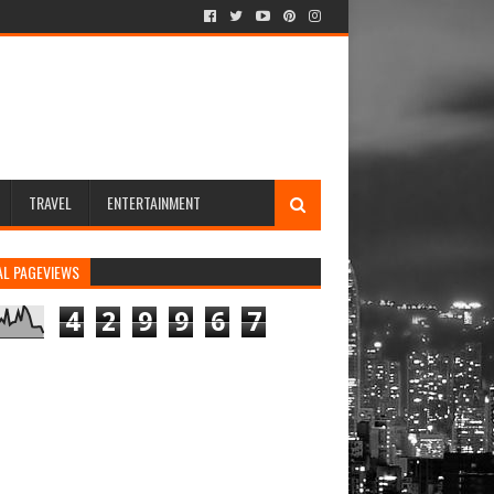
TRAVEL
ENTERTAINMENT
AL PAGEVIEWS
4
2
9
9
6
7