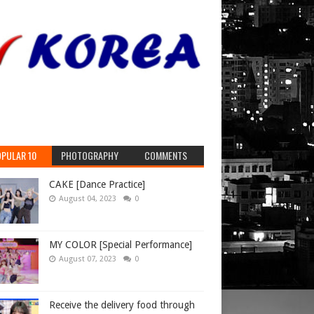
PULAR 10
PHOTOGRAPHY
COMMENTS
CAKE [Dance Practice]
August 04, 2023
0
MY COLOR [Special Performance]
August 07, 2023
0
Receive the delivery food through