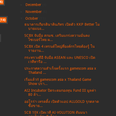
6)
►
December
(4)
►
November
(6)
▼
October
(11)
(14)
ธนาคารเกียรตินาคินภัทร เปิดตัว KKP Better โม
บายแบง...
SCBX จับมือ สกมช. เสริมแกร่งความมั่นคง
ไซเบอร์ไทย ผ...
SCBX เปิด 4 เทรนด์ใหญ่ที่องค์กรไทยต้องรู้ ใน
รายงาน...
กระทรวงดีอี จับมือ ASEAN และ UNESCO เปิด
เวทีหารือ ...
ประกาศความสำเร็จครั้งแรก gamescom asia x
Thailand ...
เริ่มแล้ว!! gamescom asia x Thailand Game
Show ปรา...
AI2 Incubator ปิดระดมกองทุน Fund III มูลค่า
80 ล้า...
ออโรร่า เทรดดิ้ง เปิดตัวแอป ALLGOLD รุกตลาด
ซื้อขาย...
SCB 10X เปิดเวที AI-VOLUTION สัมมนา