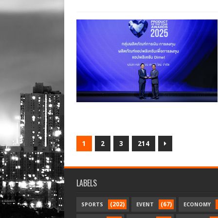
1
2
3
214
LABELS
(202)
(67)
SPORTS
EVENT
ECONOMY