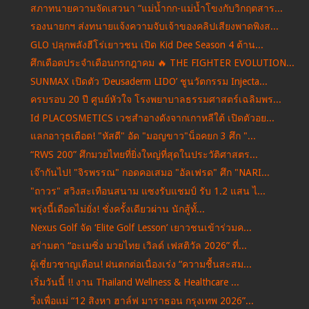
สภาทนายความจัดเสวนา “แม่น้ำกก-แม่น้ำโขงกับวิกฤตสาร...
รองนายกฯ ส่งทนายแจ้งความจับเจ้าของคลิปเสียงพาดพิงส...
GLO ปลุกพลังฮีโร่เยาวชน เปิด Kid Dee Season 4 ต้าน...
ศึกเดือดประจำเดือนกรกฎาคม 🔥 THE FIGHTER EVOLUTION...
SUNMAX เปิดตัว ‘Deusaderm LIDO’ ชูนวัตกรรม Injecta...
ครบรอบ 20 ปี ศูนย์หัวใจ โรงพยาบาลธรรมศาสตร์เฉลิมพร...
Id PLACOSMETICS เวชสำอางดังจากเกาหลีใต้ เปิดตัวอย...
แลกอาวุธเดือด! "หัสดี" อัด "มอญขาว"น็อคยก 3 ศึก "...
“RWS 200” ศึกมวยไทยที่ยิ่งใหญ่ที่สุดในประวัติศาสตร...
เจ๊ากันไป! "จิรพรรณ" กอดคอเสมอ "อัลเฟรด" ศึก "NARI...
"ถาวร" สวิงสะเทือนสนาม แซงรับแชมป์ รับ 1.2 แสน ไ...
พรุ่งนี้เดือดไม่ยั่ง! ชั่งครั้งเดียวผ่าน นักสู้ทั้...
Nexus Golf จัด ‘Elite Golf Lesson’ เยาวชนเข้าร่วมค...
อร่ามตา “อะเมซิ่ง มวยไทย เวิลด์ เฟสติวัล 2026” ที่...
ผู้เชี่ยวชาญเตือน! ฝนตกต่อเนื่องเร่ง “ความชื้นสะสม...
เริ่มวันนี้ !! งาน Thailand Wellness & Healthcare ...
วิ่งเพื่อแม่ “12 สิงหา ฮาล์ฟ มาราธอน กรุงเทพ 2026”...