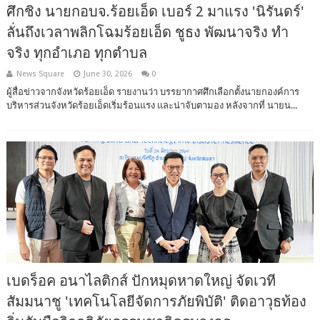
ศึกชิง นายกอบจ.ร้อยเอ็ด เบอร์ 2 มาแรง 'นิรันดร์'
ลั่นถึงเวลาพลิกโฉมร้อยเอ็ด ชูธง พัฒนาจริง ทำ
จริง ทุกอำเภอ ทุกตำบล
News Square
June 30, 2026
0
ผู้สื่อข่าวจากจังหวัดร้อยเอ็ด รายงานว่า บรรยากาศศึกเลือกตั้งนายกองค์การ
บริหารส่วนจังหวัดร้อยเอ็ดเริ่มร้อนแรง และน่าจับตามอง หลังจากที่ นายน...
เบดร็อค อนาไลติกส์ ปักหมุดหาดใหญ่ จัดเวที
สัมมนาชู 'เทคโนโลยีจัดการภัยพิบัติ' ติดอาวุธท้อง