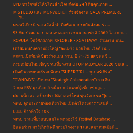
BYD ชาร์จพลังโค้ชไทยสำเร็จ! ส่งต่อ 24 โค้ชคุณภาพ ...
M STUDIO และ MONWICHIT ร่วมจัดงาน GALA PREMIERE
“ข...
ดร.ทวีเกียรติ รองสวัสดิ์ นำทีมพัฒนาประกันสังคม ร่ว...
93 ทีม ร่วมดวล บาสเกตบอลเยาวชนนานาชาติ 2569 ไอวายบ...
ROVULA โชว์ศักยภาพ 'XPLORER - XGATEWAY' ร่วมงาน มห...
เตรียมพบกับความยิ่งใหญ่ “อะเมซิ่ง มวยไทย เวิลด์ เฟ...
สกสว.เปิดพิมพ์เขียวร่างแผน ววน. ปี 71-75 ยศชนันชี...
กรมหม่อนไหมเชิญชวนเที่ยวงาน OTOP MIDYEAR 2026 ชมเส...
เปิดตัวภาพยนตร์รอบพิเศษ “SUPERGIRL – ซูเปอร์เกิร์ล”
“OWNDAYS” เปิดเกม “Strategic Collaboration”ประเดิม...
วิกฤต RSV พุ่งเกือบ 5 หมื่นราย! แพทย์ผู้เชี่ยวชาญเ...
ศธ. ผนึก อว. สร้างประวัติศาสตร์ใหม่ ชูนวัตกรรม "Jo...
ททท. จุดประกายท่องเที่ยวไทย เปิดตัวโครงการ “เสน่ห์...
🏃‍♂️🏃‍♀️ ก้าวท้าใจ 10K
ททท. ชวนเที่ยวแบบสุขใจ ทดลองใช้ Festival Database ...
อินฟอร์มา มาร์เก็ตส์ ผนึกกรมโรงงานฯ และสมาคมหม้อน้...