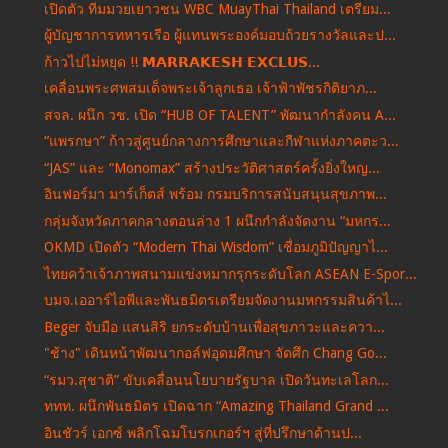
เปิดตัว ทีมมวยเยาวชน WBC MuayThai Thailand เตรียม...
ผู้บัญชาการทหารเรือ ผู้แทนพระองค์มอบถ้วยรางวัลและป...
ก้าวไปไม่หยุด !! 𝗠𝗔𝗥𝗥𝗔𝗞𝗘𝗦𝗛 𝗘𝗫𝗖𝗟𝗨𝗦...
เคลื่อนพระศพสมเด็จพระเจ้าลูกเธอ เจ้าฟ้าพัชรกิติยาภ...
สจล. ผนึก วช. เปิด “HUB OF TALENT” พัฒนากำลังคน A...
“แพรกษา” ก้าวสู่ศูนย์กลางการศึกษาและกีฬาแห่งภาคตะว...
“JAS” และ “Monomax” สร้างประวัติศาสตร์ครั้งยิ่งใหญ...
อินฟอร์มา มาร์เก็ตส์ พร้อม กรมบริการสนับสนุนสุขภาพ...
กลุ่มจังหวัดภาคกลางตอนล่าง 1 ผนึกกำลังจัดงาน “มหกร...
OKMD เปิดตัว “Modern Thai Wisdom” เชื่อมภูมิปัญญาไ...
ไทยคว้าเจ้าภาพสนามแข่งหมากรุกระดับโลก ASEAN E-Spor...
บมจ.เออาร์ไอพีและพันธมิตรเตรียมจัดงานมหกรรมสินค้าไ...
Beger จับมือ แสนสิริ ยกระดับบ้านเพื่อสุขภาวะและควา...
"ช้าง" เดินหน้าพัฒนากอล์ฟอุดมศึกษา จัดศึก Chang Go...
“รมว.สุชาติ” ขับเคลื่อนนโยบายรัฐบาล เปิดวันทะเลโลก...
ททท. ผนึกพันธมิตร เปิดฉาก “Amazing Thailand Grand ...
อินชัวร์ เอกซ์ พลิกโฉมโบรกเกอร์ฯ สู่ที่ปรึกษาด้านป...