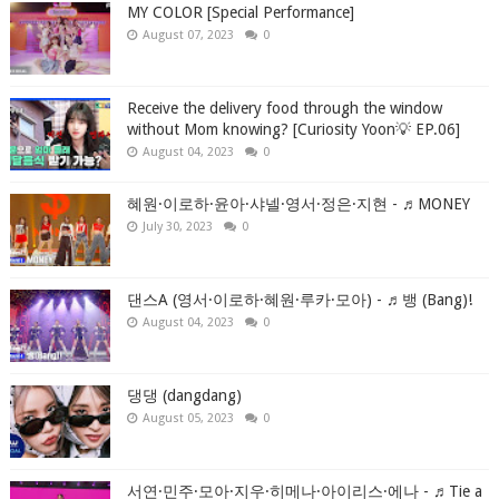
MY COLOR [Special Performance]
August 07, 2023
0
Receive the delivery food through the window
without Mom knowing? [Curiosity Yoon💡 EP.06]
August 04, 2023
0
혜원·이로하·윤아·샤넬·영서·정은·지현 - ♬MONEY
July 30, 2023
0
댄스A (영서·이로하·혜원·루카·모아) - ♬뱅 (Bang)!
August 04, 2023
0
댕댕 (dangdang)
August 05, 2023
0
서연·민주·모아·지우·히메나·아이리스·에나 - ♬Tie a