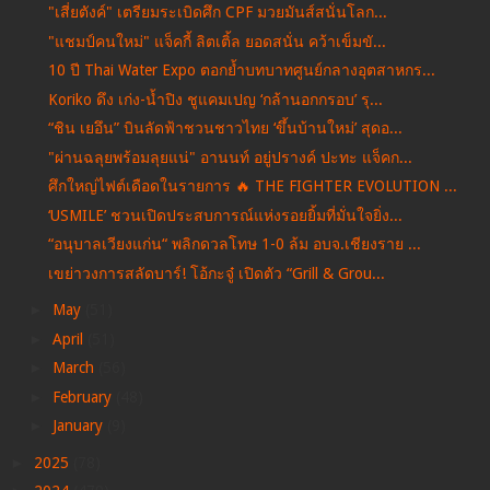
"เสี่ยตังค์" เตรียมระเบิดศึก CPF มวยมันส์สนั่นโลก...
"แชมป์คนใหม่" แจ็คกี้ ลิตเติ้ล ยอดสนั่น คว้าเข็มขั...
10 ปี Thai Water Expo ตอกย้ำบทบาทศูนย์กลางอุตสาหกร...
Koriko ดึง เก่ง-น้ำปิง ชูแคมเปญ ‘กล้านอกกรอบ’ รุ...
“ชิน เยอึน” บินลัดฟ้าชวนชาวไทย ‘ขึ้นบ้านใหม่’ สุดอ...
"ผ่านฉลุยพร้อมลุยแน่" อานนท์ อยู่ปรางค์ ปะทะ แจ็คก...
ศึกใหญ่ไฟต์เดือดในรายการ 🔥 THE FIGHTER EVOLUTION ...
‘USMILE’ ชวนเปิดประสบการณ์แห่งรอยยิ้มที่มั่นใจยิ่ง...
“อนุบาลเวียงแก่น“ พลิกดวลโทษ 1-0 ล้ม อบจ.เชียงราย ...
เขย่าวงการสลัดบาร์! โอ้กะจู๋ เปิดตัว “Grill & Grou...
►
May
(51)
►
April
(51)
►
March
(56)
►
February
(48)
►
January
(9)
►
2025
(78)