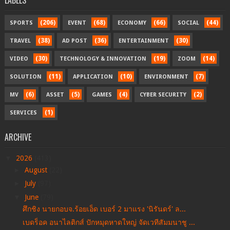
LABELS
(206)
(68)
(66)
(44)
SPORTS
EVENT
ECONOMY
SOCIAL
(38)
(36)
(30)
TRAVEL
AD POST
ENTERTAINMENT
(30)
(19)
(14)
VIDEO
TECHNOLOGY & INNOVATION
ZOOM
(11)
(10)
(7)
SOLUTION
APPLICATION
ENVIRONMENT
(6)
(5)
(4)
(2)
MV
ASSET
GAMES
CYBER SECURITY
(1)
SERVICES
ARCHIVE
▼
2026
(413)
►
August
(22)
►
July
(97)
▼
June
(79)
ศึกชิง นายกอบจ.ร้อยเอ็ด เบอร์ 2 มาแรง 'นิรันดร์' ล...
เบดร็อค อนาไลติกส์ ปักหมุดหาดใหญ่ จัดเวทีสัมมนาชู ...