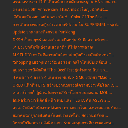
สรพ. ครบรอบ 17 ปี เดินหน้ายกระดับมาตรฐาน HA จากควา...
ครบรอบ 50th Anniversary ThaiArms ยิ่งใหญ่! นำทัพนั...
'สีสันตะวันออก กอล์ฟ พาราไดซ์ - Color Of The East ...
การเดินทางของหญิงสาวจากคริปตอน ใน SUPERGIRL – ซูเป...
Update ราคาและกิจกรรม Punklong
DKSH ย้ำกลยุทธ์ คล่องตัวและยืดหยุ่น รับมือความท้าท...
📌 ประชาสัมพันธ์งานเสวนาดีๆ ที่ไม่ควรพลาด!
M STUDIO การันตีความมันส์จากนักบู๊หญิงระดับตำนาน “...
“Shopping List ทุนทางวัฒนธรรม” กลไกใหม่ขับเคลื่อนเ...
อุบลราชธานีคึกคัก! “Thai Beef Fest @ม่วงสามสิบ” รว...
4 คนข่าว 4 ดารา 4 เส้นทาง พปส. X GMC เปิดตัว “Mad...
OREO แท็กทีม BTS สร้างปรากฏการณ์ความปังระดับโลก เป...
เบเยอร์ตอกย้ำผู้นำนวัตกรรมสีรักษ์โลก ร่วมลงนาม MOU...
อินฟอร์มา มาร์เก็ตส์ ผนึก พพ. และ TESTA ดัน ASEW 2...
สจล. จับมือสำนักงานปลัดกระทรวงกลาโหม ลงนามความร่วม...
สมาคมนักธุรกิจสัมพันธ์แห่งประเทศไทย จัดงานพิธีกงเ...
วิทยาลัยวิศวกรรมสังคีต สจล. รับมอบทุนการศึกษาตลอดห...