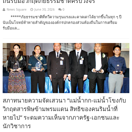
ถิ่นรับมือวิกฤติภัยธรรมชาติครบวงจร
News Square
June 30, 2026
0
*****ภัยธรรมชาติที่ทวีความรุนแรงและคาดเดาได้ยากขึ้นในทุก ๆ ปี
นับเป็นโจทย์ท้าทายสำคัญขององค์กรปกครองส่วนท้องถิ่นในการเตรียม
รับมือแล...
สภาทนายความจัดเสวนา “แม่น้ำกก-แม่น้ำโขงกับ
วิกฤตสารพิษข้ามพรมแดน สิทธิของคนริมน้ำที่
หายไป” ระดมความเห็นจากภาครัฐ-เอกชนและ
นักวิชาการ