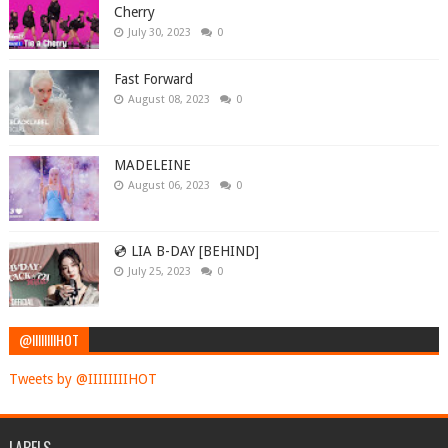
Cherry
July 30, 2023
0
Fast Forward
August 08, 2023
0
MADELEINE
August 06, 2023
0
💿 LIA B-DAY [BEHIND]
July 25, 2023
0
@IIIIIIIIHOT
Tweets by @IIIIIIIIHOT