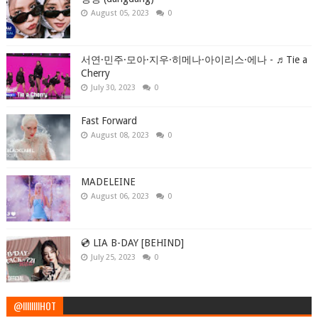
August 05, 2023
0
서연·민주·모아·지우·히메나·아이리스·에나 - ♬Tie a
Cherry
July 30, 2023
0
Fast Forward
August 08, 2023
0
MADELEINE
August 06, 2023
0
💿 LIA B-DAY [BEHIND]
July 25, 2023
0
@IIIIIIIIHOT