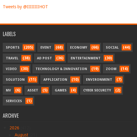
Tweets by @IIIIIIIIHOT
LABELS
(205)
(68)
(66)
(44)
SPORTS
EVENT
ECONOMY
SOCIAL
(38)
(36)
(30)
TRAVEL
AD POST
ENTERTAINMENT
(30)
(19)
(14)
VIDEO
TECHNOLOGY & INNOVATION
ZOOM
(11)
(10)
(7)
SOLUTION
APPLICATION
ENVIRONMENT
(6)
(5)
(4)
(2)
MV
ASSET
GAMES
CYBER SECURITY
(1)
SERVICES
ARCHIVE
▼
2026
(412)
►
August
(21)