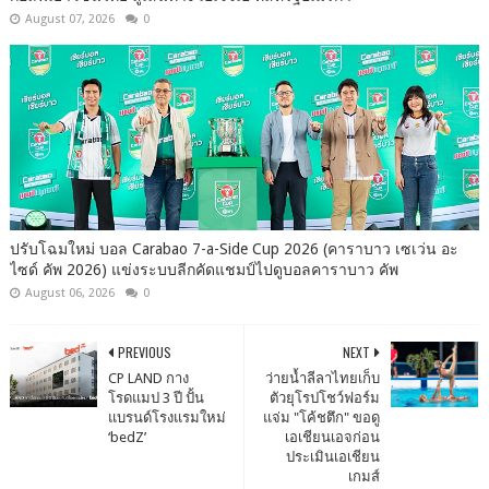
August 07, 2026
0
ปรับโฉมใหม่ บอล Carabao 7-a-Side Cup 2026 (คาราบาว เซเว่น อะ
ไซด์ คัพ 2026) แข่งระบบลีกคัดแชมป์ไปดูบอลคาราบาว คัพ
August 06, 2026
0
PREVIOUS
NEXT
CP LAND กาง
ว่ายน้ำลีลาไทยเก็บ
โรดแมป 3 ปี ปั้น
ตัวยุโรปโชว์ฟอร์ม
แบรนด์โรงแรมใหม่
แจ่ม "โค้ชตึก" ขอดู
‘bedZ’
เอเชียนเอจก่อน
ประเมินเอเชียน
เกมส์