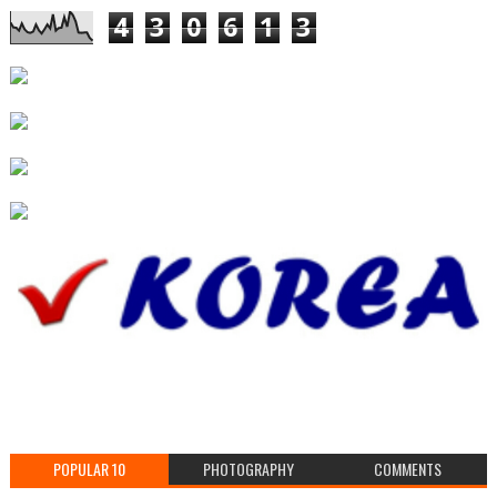
4
3
0
6
1
3
POPULAR 10
PHOTOGRAPHY
COMMENTS