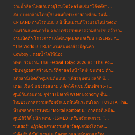
ว่ายน้ำลีลาไทยเก็บตัวยุโรปโชว์ฟอร์มแจ่ม "โค้ชตึก" ...
ส่ง 7 เบ่งกล้ามไทยบู๊ชิงแชมป์เพาะกายอาเซียน วันที่...
CP LAND กางโรดแมป 3 ปี ปั้นแบรนด์โรงแรมใหม่ ‘bedZ’
อเมริกันสแตนดาร์ด ฉลองทศวรรษแห่งความสำเร็จ! คว้ารา...
งานเปิดตัว โครงการ แข่งขันฟุตบอลนักเรียน HISENSE Y...
“The World is TRUE” งามสมมงอย่างมีคุณค่า
Cowboy…คอยน้ำใจให้น้อง
ททท. ร่วมงาน Thai Festival Tokyo 2026 ส่ง “Thai Po...
“อินฟลูออส” สร้างประวัติศาสตร์หน้าใหม่! ขนทัพ 5 ตำ...
อุทัยธานีเปิดตัวชุมชนต้นแบบ “เที่ยวชุมชน ยลวิถี บ้...
เดอะ เจ็นซ์ แข่งต่อสนาม 3 ดิทโต้ แชมเปี้ยนชิพ 16-1...
ศูนย์กันก่อนท่วม จุฬาฯ เปิดเวที Water Economy ชี้น...
ไทยประกาศความพร้อมจัดแบดมินตันระดับโลก "TOYOTA Tha...
ห้ามพลาดการรับชม "Mortal Kombat II" ภาคต่อที่เหนือ...
ศูนย์สิริกิติ์ ผนึก ททท. - ISMED เตรียมจัดมหกรรม T...
“เบเยอร์” ปฏิวัติอุตสาหกรรมสีสู่ ‘วัสดุปกป้องโครงส...
“โต้ง สันต์ชัย” ครูหนุ่มเมืองพญาแล หล่อครบเครื่อง ...