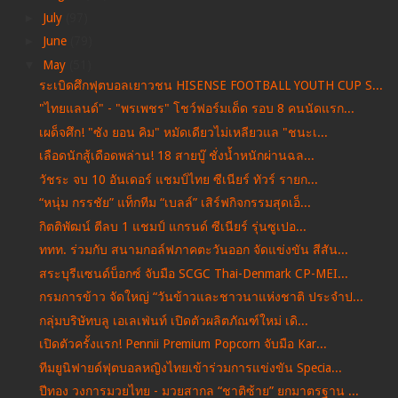
►
July
(97)
►
June
(79)
▼
May
(51)
ระเบิดศึกฟุตบอลเยาวชน HISENSE FOOTBALL YOUTH CUP S...
"ไทยแลนด์" - "พรเพชร" โชว์ฟอร์มเด็ด รอบ 8 คนนัดแรก...
เผด็จศึก! "ซัง ยอน คิม" หมัดเดียวไม่เหลียวแล "ชนะเ...
เลือดนักสู้เดือดพล่าน! 18 สายบู๊ ชั่งน้ำหนักผ่านฉล...
วัชระ จบ 10 อันเดอร์ แชมป์ไทย ซีเนียร์ ทัวร์ รายก...
“หนุ่ม กรรชัย” แท็กทีม “เบลล์” เสิร์ฟกิจกรรมสุดเอ็...
กิตติพัฒน์ ตีลบ 1 แชมป์ แกรนด์ ซีเนียร์ รุ่นซูเปอ...
ททท. ร่วมกับ สนามกอล์ฟภาคตะวันออก จัดแข่งขัน สีสัน...
สระบุรีแซนด์บ็อกซ์ จับมือ SCGC Thai-Denmark CP-MEI...
กรมการข้าว จัดใหญ่ “วันข้าวและชาวนาแห่งชาติ ประจำป...
กลุ่มบริษัทบลู เอเลเฟ่นท์ เปิดตัวผลิตภัณฑ์ใหม่ เดิ...
เปิดตัวครั้งแรก! Pennii Premium Popcorn จับมือ Kar...
ทีมยูนิฟายด์ฟุตบอลหญิงไทยเข้าร่วมการแข่งขัน Specia...
ปีทอง วงการมวยไทย - มวยสากล “ชาติซ้าย” ยกมาตรฐาน ...