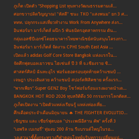
ภูเก็ต เปิดตัว “Shopping List ทุนทางวัฒนธรรมตามเส้...
ศอกขวาปลิดวิญญาณ! "หัสดี" ชนะ TKO "แสงพนม" ยก 3 ศ...
ททท. ปลุกกระแสเที่ยวทำงาน Work From Anywhere ส่งก...
อินฟอร์มา มาร์เก็ตส์ ผนึก 5 พันธมิตรอุตสาหกรรม ดัน...
กลุ่มเอสซีบีเอกซ์โดยธนาคารไทยพาณิชย์สนับสนุนโครงกา...
อินฟอร์มา มาร์เก็ตส์ จัดงาน CPHI South East Asia ...
เปิดแล้ว adidas Golf Core Store Bangkok แห่งแรกใน...
จัดศึกฟุตบอลเยาวชน ไฮเซ่นส์ ปี 3 ที่ จ.เชียงราย ชิ...
ศาสตร์ศิลป์ ฉันทะอุไร ฟอร์มฮอตรอบสุดท้ายคว้าแชมป์ ...
เจษฎา ประเดิมสวย คว้าแชมป์ สปอร์ตฟิสิคชาย ครั้งแรก...
“พากเพียร” Super GENZ Boy โชว์ฟอร์มร้อนแรงผงาดนำเด...
BANGKOK HOT ROD 2026 ทุบสถิติดึง 50 กรรมการโลกตัดส...
ภูเก็ตเปิดงาน “เปิดตัวแหล่งเรียนรู้ แหล่งท่องเที่ย...
ศึกเดือดประจำเดือนมิถุนายน 🔥 THE FIGHTER EVOLUTIO...
เชิญชม และ เชียร์ฟุตบอล "ประเพณีอีสาน คัพ" ครั้งที่ 3
“เอพริล เบเกอรี่” ทุ่มงบ 200 ล้าน รีแบรนด์ใหญ่ในรอ...
วงเสวนาชี้ตั้งกระทรวงกีฬาตอบโจทย์บริบทการเปลี่ยนแป...