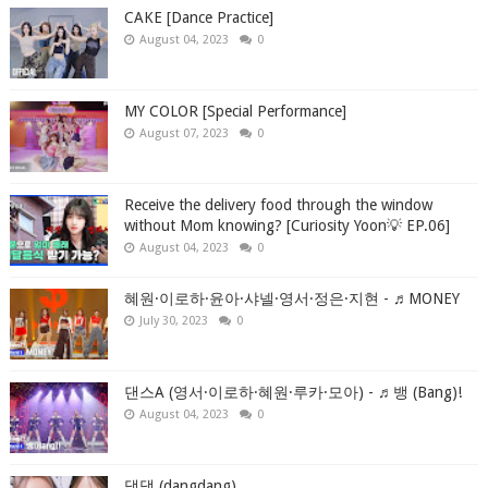
CAKE [Dance Practice]
August 04, 2023
0
MY COLOR [Special Performance]
August 07, 2023
0
Receive the delivery food through the window
without Mom knowing? [Curiosity Yoon💡 EP.06]
August 04, 2023
0
혜원·이로하·윤아·샤넬·영서·정은·지현 - ♬MONEY
July 30, 2023
0
댄스A (영서·이로하·혜원·루카·모아) - ♬뱅 (Bang)!
August 04, 2023
0
댕댕 (dangdang)