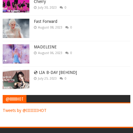
Cherry
July 30, 2023
0
Fast Forward
August 08, 2023
0
MADELEINE
August 06, 2023
0
💿 LIA B-DAY [BEHIND]
July 25, 2023
0
@IIIIIIIIHOT
Tweets by @IIIIIIIIHOT