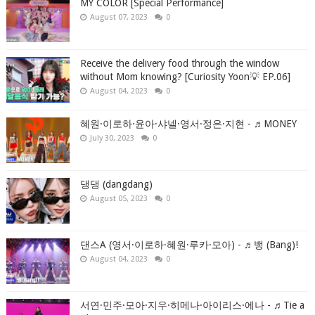
MY COLOR [Special Performance]
August 07, 2023
0
Receive the delivery food through the window
without Mom knowing? [Curiosity Yoon💡 EP.06]
August 04, 2023
0
혜원·이로하·윤아·샤넬·영서·정은·지현 - ♬MONEY
July 30, 2023
0
댕댕 (dangdang)
August 05, 2023
0
댄스A (영서·이로하·혜원·루카·모아) - ♬뱅 (Bang)!
August 04, 2023
0
서연·민주·모아·지우·히메나·아이리스·에나 - ♬Tie a