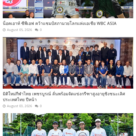
น็อคเอาท์ ซีพีเอฟ คว้าแชมป์สภามวยโลกแห่งเอเชีย WBC ASIA
August 05, 2026
0
มิติใหม่กีฬาไทย เพชรบูรณ์ ลั่นพร้อมจัดแข่งกรีฑาสูงอายุชิงชนะเลิศ
ประเทศไทย ปีหน้า
August 03, 2026
0