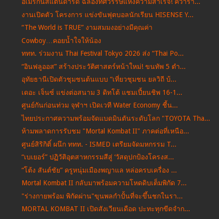
อเมริกันสแตนดาร์ด ฉลองทศวรรษแห่งความสำเร็จ! คว้ารา...
งานเปิดตัว โครงการ แข่งขันฟุตบอลนักเรียน HISENSE Y...
“The World is TRUE” งามสมมงอย่างมีคุณค่า
Cowboy…คอยน้ำใจให้น้อง
ททท. ร่วมงาน Thai Festival Tokyo 2026 ส่ง “Thai Po...
“อินฟลูออส” สร้างประวัติศาสตร์หน้าใหม่! ขนทัพ 5 ตำ...
อุทัยธานีเปิดตัวชุมชนต้นแบบ “เที่ยวชุมชน ยลวิถี บ้...
เดอะ เจ็นซ์ แข่งต่อสนาม 3 ดิทโต้ แชมเปี้ยนชิพ 16-1...
ศูนย์กันก่อนท่วม จุฬาฯ เปิดเวที Water Economy ชี้น...
ไทยประกาศความพร้อมจัดแบดมินตันระดับโลก "TOYOTA Tha...
ห้ามพลาดการรับชม "Mortal Kombat II" ภาคต่อที่เหนือ...
ศูนย์สิริกิติ์ ผนึก ททท. - ISMED เตรียมจัดมหกรรม T...
“เบเยอร์” ปฏิวัติอุตสาหกรรมสีสู่ ‘วัสดุปกป้องโครงส...
“โต้ง สันต์ชัย” ครูหนุ่มเมืองพญาแล หล่อครบเครื่อง ...
Mortal Kombat II กลับมาพร้อมความโหดดิบเต็มพิกัด 7...
"ร่างกายพร้อม พิกัดผ่าน"ขุนพลกำปั้นที่จะขึ้นชกในรา...
MORTAL KOMBAT II เปิดสังเวียนเดือด ปะทะทุกขีดจำก...