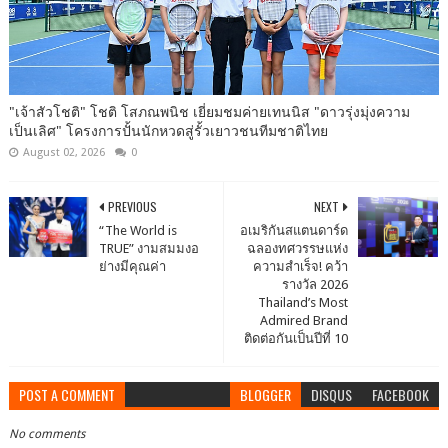
"เจ้าสัวโชติ" โชติ โสภณพนิช เยี่ยมชมค่ายเทนนิส "ดาวรุ่งมุ่งความ
เป็นเลิศ" โครงการปั้นนักหวดสู่รั้วเยาวชนทีมชาติไทย
August 02, 2026
0
PREVIOUS
NEXT
“The World is
อเมริกันสแตนดาร์ด
TRUE” งามสมมงอ
ฉลองทศวรรษแห่ง
ย่างมีคุณค่า
ความสำเร็จ! คว้า
รางวัล 2026
Thailand’s Most
Admired Brand
ติดต่อกันเป็นปีที่ 10
POST A COMMENT
BLOGGER
DISQUS
FACEBOOK
No comments