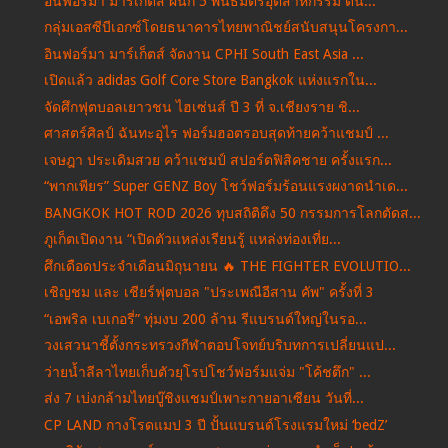
อินฟอร์มา มาร์เก็ตส์ ผนึก 5 พันธมิตรอุตสาหกรรม ดัน...
กลุ่มเอสซีบีเอกซ์โดยธนาคารไทยพาณิชย์สนับสนุนโครงกา...
อินฟอร์มา มาร์เก็ตส์ จัดงาน CPHI South East Asia ...
เปิดแล้ว adidas Golf Core Store Bangkok แห่งแรกใน...
จัดศึกฟุตบอลเยาวชน ไฮเซ่นส์ ปี 3 ที่ จ.เชียงราย ชิ...
ศาสตร์ศิลป์ ฉันทะอุไร ฟอร์มฮอตรอบสุดท้ายคว้าแชมป์ ...
เจษฎา ประเดิมสวย คว้าแชมป์ สปอร์ตฟิสิคชาย ครั้งแรก...
“พากเพียร” Super GENZ Boy โชว์ฟอร์มร้อนแรงผงาดนำเด...
BANGKOK HOT ROD 2026 ทุบสถิติดึง 50 กรรมการโลกตัดส...
ภูเก็ตเปิดงาน “เปิดตัวแหล่งเรียนรู้ แหล่งท่องเที่ย...
ศึกเดือดประจำเดือนมิถุนายน 🔥 THE FIGHTER EVOLUTIO...
เชิญชม และ เชียร์ฟุตบอล "ประเพณีอีสาน คัพ" ครั้งที่ 3
“เอพริล เบเกอรี่” ทุ่มงบ 200 ล้าน รีแบรนด์ใหญ่ในรอ...
วงเสวนาชี้ตั้งกระทรวงกีฬาตอบโจทย์บริบทการเปลี่ยนแป...
ว่ายน้ำลีลาไทยเก็บตัวยุโรปโชว์ฟอร์มแจ่ม "โค้ชตึก" ...
ส่ง 7 เบ่งกล้ามไทยบู๊ชิงแชมป์เพาะกายอาเซียน วันที่...
CP LAND กางโรดแมป 3 ปี ปั้นแบรนด์โรงแรมใหม่ ‘bedZ’