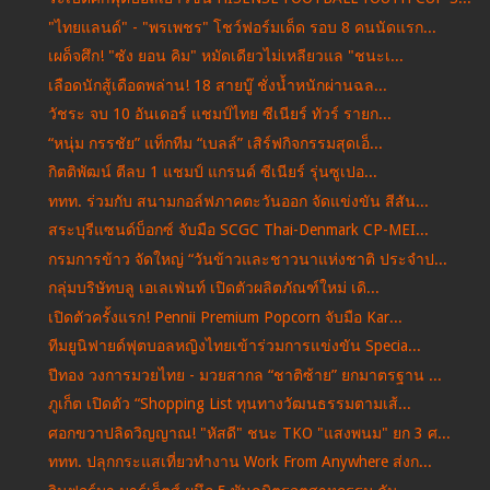
"ไทยแลนด์" - "พรเพชร" โชว์ฟอร์มเด็ด รอบ 8 คนนัดแรก...
เผด็จศึก! "ซัง ยอน คิม" หมัดเดียวไม่เหลียวแล "ชนะเ...
เลือดนักสู้เดือดพล่าน! 18 สายบู๊ ชั่งน้ำหนักผ่านฉล...
วัชระ จบ 10 อันเดอร์ แชมป์ไทย ซีเนียร์ ทัวร์ รายก...
“หนุ่ม กรรชัย” แท็กทีม “เบลล์” เสิร์ฟกิจกรรมสุดเอ็...
กิตติพัฒน์ ตีลบ 1 แชมป์ แกรนด์ ซีเนียร์ รุ่นซูเปอ...
ททท. ร่วมกับ สนามกอล์ฟภาคตะวันออก จัดแข่งขัน สีสัน...
สระบุรีแซนด์บ็อกซ์ จับมือ SCGC Thai-Denmark CP-MEI...
กรมการข้าว จัดใหญ่ “วันข้าวและชาวนาแห่งชาติ ประจำป...
กลุ่มบริษัทบลู เอเลเฟ่นท์ เปิดตัวผลิตภัณฑ์ใหม่ เดิ...
เปิดตัวครั้งแรก! Pennii Premium Popcorn จับมือ Kar...
ทีมยูนิฟายด์ฟุตบอลหญิงไทยเข้าร่วมการแข่งขัน Specia...
ปีทอง วงการมวยไทย - มวยสากล “ชาติซ้าย” ยกมาตรฐาน ...
ภูเก็ต เปิดตัว “Shopping List ทุนทางวัฒนธรรมตามเส้...
ศอกขวาปลิดวิญญาณ! "หัสดี" ชนะ TKO "แสงพนม" ยก 3 ศ...
ททท. ปลุกกระแสเที่ยวทำงาน Work From Anywhere ส่งก...