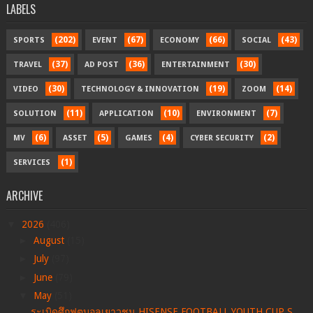
LABELS
(202)
(67)
(66)
(43)
SPORTS
EVENT
ECONOMY
SOCIAL
(37)
(36)
(30)
TRAVEL
AD POST
ENTERTAINMENT
(30)
(19)
(14)
VIDEO
TECHNOLOGY & INNOVATION
ZOOM
(11)
(10)
(7)
SOLUTION
APPLICATION
ENVIRONMENT
(6)
(5)
(4)
(2)
MV
ASSET
GAMES
CYBER SECURITY
(1)
SERVICES
ARCHIVE
▼
2026
(406)
►
August
(15)
►
July
(97)
►
June
(79)
▼
May
(51)
ระเบิดศึกฟุตบอลเยาวชน HISENSE FOOTBALL YOUTH CUP S...