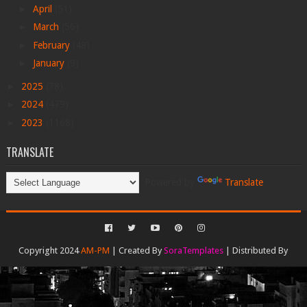
►
April
(51)
►
March
(56)
►
February
(48)
►
January
(9)
►
2025
(78)
►
2024
(479)
►
2023
(1168)
TRANSLATE
Powered by
Translate
Copyright 2024
AM-PM
| Created By
SoraTemplates
| Distributed By
Gooyaabi Templates