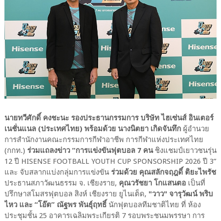
นายทวีศักดิ์ คงชะนะ รองประธานกรรมการ บริษัท ไฮเซ่นส์ อินเตอร์
เนชั่นแนล (ประเทศไทย) พร้อมด้วย นางนิตยา เกิดจันทึก
ผู้อำนวย
การสำนักงานคณะกรรมการกีฬาอาชีพ การกีฬาแห่งประเทศไทย
(กกท.)
ร่วมแถลงข่าว “การแข่งขันฟุตบอล 7 คน
ชิงแชมป์เยาวชนรุ่น
12 ปี HISENSE FOOTBALL YOUTH CUP SPONSORSHIP 2026 ปี 3”
และ จับสลากแบ่งกลุ่มการแข่งขัน
ร่วมด้วย คุณสลักจฤฎดิ์ ติยะไพรัช
ประธานสภาวัฒนธรรม จ. เชียงราย,
คุณวรัชยา โกแสนตอ
เป็นที่
ปรึกษาสโมสรฟุตบอล สิงห์ เชียงราย ยูไนเต็ด,
"วาว" จารุวัฒน์ พริบ
ไหว และ “โอ๊ต” ณัฐพร พันธุ์ฤทธิ์
นักฟุตบอลทีมชาติไทย ที่ ห้อง
ประชุมชั้น 25 อาคารเฉลิมพระเกียรติ 7 รอบพระชนมพรรษา การ