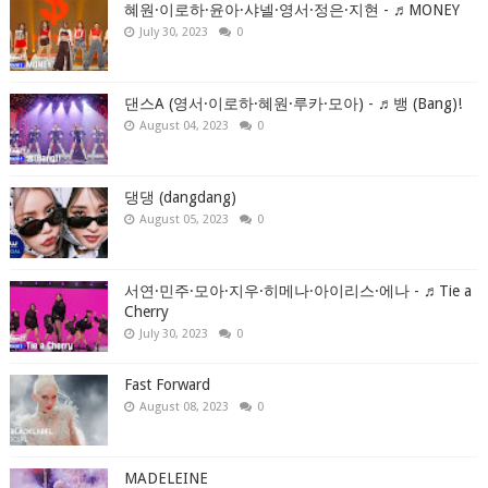
혜원·이로하·윤아·샤넬·영서·정은·지현 - ♬MONEY
July 30, 2023
0
댄스A (영서·이로하·혜원·루카·모아) - ♬뱅 (Bang)!
August 04, 2023
0
댕댕 (dangdang)
August 05, 2023
0
서연·민주·모아·지우·히메나·아이리스·에나 - ♬Tie a
Cherry
July 30, 2023
0
Fast Forward
August 08, 2023
0
MADELEINE