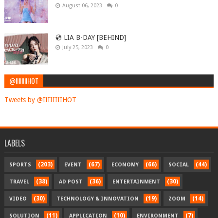
August 06, 2023
0
💿 LIA B-DAY [BEHIND]
July 25, 2023
0
@IIIIIIIIHOT
Tweets by @IIIIIIIIHOT
LABELS
(203)
(67)
(66)
(44)
SPORTS
EVENT
ECONOMY
SOCIAL
(38)
(36)
(30)
TRAVEL
AD POST
ENTERTAINMENT
(30)
(19)
(14)
VIDEO
TECHNOLOGY & INNOVATION
ZOOM
(11)
(10)
(7)
SOLUTION
APPLICATION
ENVIRONMENT