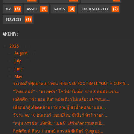
(6)
(5)
(4)
(2)
MV
ASSET
GAMES
CYBER SECURITY
(1)
SERVICES
ARCHIVE
▼
2026
(409)
►
August
(18)
►
July
(97)
►
June
(79)
▼
May
(51)
ระเบิดศึกฟุตบอลเยาวชน HISENSE FOOTBALL YOUTH CUP S...
"ไทยแลนด์" - "พรเพชร" โชว์ฟอร์มเด็ด รอบ 8 คนนัดแรก...
เผด็จศึก! "ซัง ยอน คิม" หมัดเดียวไม่เหลียวแล "ชนะเ...
เลือดนักสู้เดือดพล่าน! 18 สายบู๊ ชั่งน้ำหนักผ่านฉล...
วัชระ จบ 10 อันเดอร์ แชมป์ไทย ซีเนียร์ ทัวร์ รายก...
“หนุ่ม กรรชัย” แท็กทีม “เบลล์” เสิร์ฟกิจกรรมสุดเอ็...
กิตติพัฒน์ ตีลบ 1 แชมป์ แกรนด์ ซีเนียร์ รุ่นซูเปอ...