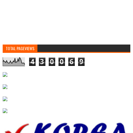
TOTAL PAGEVIEWS
4
3
0
0
6
9