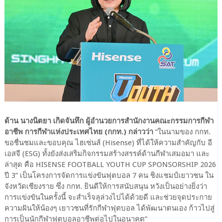
ด้าน นางนิตยา เกิดจันทึก ผู้อำนวยการสำนักงานคณะกรรมการกีฬา
อาชีพ การกีฬาแห่งประเทศไทย (กกท.) กล่าวว่า
“ในนามของ กกท.
ขอชื่นชมและขอบคุณ ไฮเซ่นส์ (Hisense) ที่ได้ให้ความสำคัญกับ อี
เอสจี (ESG) ทั้งยังส่งเสริมกิจกรรมสร้างสรรค์ด้านกีฬาเสมอมา และ
ล่าสุด คือ HISENSE FOOTBALL YOUTH CUP SPONSORSHIP 2026
ปี 3” เป็นโครงการจัดการแข่งขันฟุตบอล 7 คน ชิงแชมป์เยาวชน ใน
จังหวัดเชียงราย ซึ่ง กกท. ยินดีให้การสนับสนุน หวังเป็นอย่างยิ่งว่า
การแข่งขันในครั้งนี้ จะสำเร็จลุล่วงไปได้ด้วยดี และช่วยจุดประกาย
ความฝันให้น้องๆ เยาวชนที่รักกีฬาฟุตบอล ได้พัฒนาตนเอง ก้าวไปสู่
การเป็นนักกีฬาฟุตบอลอาชีพต่อไปในอนาคต”