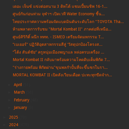
เดอะ เจ็นซ์ แข่งต่อสนาม 3 ดิทโต้ แชมเปี้ยนชิพ 16-1...
ศูนย์กันก่อนท่วม จุฬาฯ เปิดเวที Water Economy ชี้น...
ไทยประกาศความพร้อมจัดแบดมินตันระดับโลก "TOYOTA Tha...
ห้ามพลาดการรับชม "Mortal Kombat II" ภาคต่อที่เหนือ...
ศูนย์สิริกิติ์ ผนึก ททท. - ISMED เตรียมจัดมหกรรม T...
“เบเยอร์” ปฏิวัติอุตสาหกรรมสีสู่ ‘วัสดุปกป้องโครงส...
“โต้ง สันต์ชัย” ครูหนุ่มเมืองพญาแล หล่อครบเครื่อง ...
Mortal Kombat II กลับมาพร้อมความโหดดิบเต็มพิกัด 7...
"ร่างกายพร้อม พิกัดผ่าน"ขุนพลกำปั้นที่จะขึ้นชกในรา...
MORTAL KOMBAT II เปิดสังเวียนเดือด ปะทะทุกขีดจำก...
►
April
(51)
►
March
(56)
►
February
(48)
►
January
(9)
►
2025
(78)
►
2024
(479)