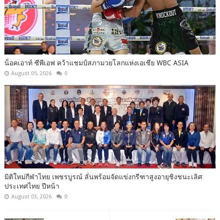
น็อคเอาท์ ซีพีเอฟ คว้าแชมป์สภามวยโลกแห่งเอเชีย WBC ASIA
August 05, 2026
0
มิติใหม่กีฬาไทย เพชรบูรณ์ ลั่นพร้อมจัดแข่งกรีฑาสูงอายุชิงชนะเลิศ
ประเทศไทย ปีหน้า
August 03, 2026
0