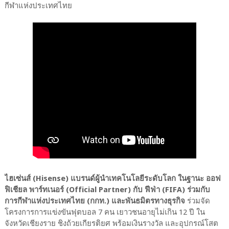
กีฬาแห่งประเทศไทย
ไฮเซ่นส์ (Hisense) แบรนด์ผู้นำเทคโนโลยีระดับโลก ในฐานะ ออฟ
ฟิเชียล พาร์ทเนอร์ (Official Partner) กับ ฟีฟ่า (FIFA) ร่วมกับ
การกีฬาแห่งประเทศไทย (กกท.) และพันธมิตรทางธุรกิจ
ร่วมจัด
โครงการการแข่งขันฟุตบอล 7 คน เยาวชนอายุไม่เกิน 12 ปี ใน
จังหวัดเชียงราย ชิงถ้วยเกียรติยศ พร้อมเงินรางวัล และอุปกรณ์โสต