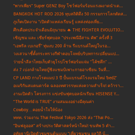
“พากเพียร” Super GENZ Boy โชว์ฟอร์มร้อนแรงผงาดนำเด...
BANGKOK HOT ROD 2026 ทุบสถิติดึง 50 กรรมการโลกตัดส...
ภูเก็ตเปิดงาน “เปิดตัวแหล่งเรียนรู้ แหล่งท่องเที่ย...
ศึกเดือดประจำเดือนมิถุนายน 🔥 THE FIGHTER EVOLUTIO...
เชิญชม และ เชียร์ฟุตบอล "ประเพณีอีสาน คัพ" ครั้งที่ 3
“เอพริล เบเกอรี่” ทุ่มงบ 200 ล้าน รีแบรนด์ใหญ่ในรอ...
วงเสวนาชี้ตั้งกระทรวงกีฬาตอบโจทย์บริบทการเปลี่ยนแป...
ว่ายน้ำลีลาไทยเก็บตัวยุโรปโชว์ฟอร์มแจ่ม "โค้ชตึก" ...
ส่ง 7 เบ่งกล้ามไทยบู๊ชิงแชมป์เพาะกายอาเซียน วันที่...
CP LAND กางโรดแมป 3 ปี ปั้นแบรนด์โรงแรมใหม่ ‘bedZ’
อเมริกันสแตนดาร์ด ฉลองทศวรรษแห่งความสำเร็จ! คว้ารา...
งานเปิดตัว โครงการ แข่งขันฟุตบอลนักเรียน HISENSE Y...
“The World is TRUE” งามสมมงอย่างมีคุณค่า
Cowboy…คอยน้ำใจให้น้อง
ททท. ร่วมงาน Thai Festival Tokyo 2026 ส่ง “Thai Po...
“อินฟลูออส” สร้างประวัติศาสตร์หน้าใหม่! ขนทัพ 5 ตำ...
อุทัยธานีเปิดตัวชุมชนต้นแบบ “เที่ยวชุมชน ยลวิถี บ้...