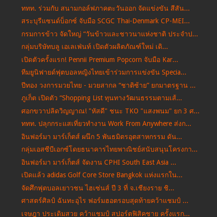
ททท. ร่วมกับ สนามกอล์ฟภาคตะวันออก จัดแข่งขัน สีสัน...
สระบุรีแซนด์บ็อกซ์ จับมือ SCGC Thai-Denmark CP-MEI...
กรมการข้าว จัดใหญ่ “วันข้าวและชาวนาแห่งชาติ ประจำป...
กลุ่มบริษัทบลู เอเลเฟ่นท์ เปิดตัวผลิตภัณฑ์ใหม่ เดิ...
เปิดตัวครั้งแรก! Pennii Premium Popcorn จับมือ Kar...
ทีมยูนิฟายด์ฟุตบอลหญิงไทยเข้าร่วมการแข่งขัน Specia...
ปีทอง วงการมวยไทย - มวยสากล “ชาติซ้าย” ยกมาตรฐาน ...
ภูเก็ต เปิดตัว “Shopping List ทุนทางวัฒนธรรมตามเส้...
ศอกขวาปลิดวิญญาณ! "หัสดี" ชนะ TKO "แสงพนม" ยก 3 ศ...
ททท. ปลุกกระแสเที่ยวทำงาน Work From Anywhere ส่งก...
อินฟอร์มา มาร์เก็ตส์ ผนึก 5 พันธมิตรอุตสาหกรรม ดัน...
กลุ่มเอสซีบีเอกซ์โดยธนาคารไทยพาณิชย์สนับสนุนโครงกา...
อินฟอร์มา มาร์เก็ตส์ จัดงาน CPHI South East Asia ...
เปิดแล้ว adidas Golf Core Store Bangkok แห่งแรกใน...
จัดศึกฟุตบอลเยาวชน ไฮเซ่นส์ ปี 3 ที่ จ.เชียงราย ชิ...
ศาสตร์ศิลป์ ฉันทะอุไร ฟอร์มฮอตรอบสุดท้ายคว้าแชมป์ ...
เจษฎา ประเดิมสวย คว้าแชมป์ สปอร์ตฟิสิคชาย ครั้งแรก...