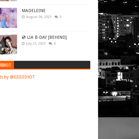
MADELEINE
August 06, 2023
0
💿 LIA B-DAY [BEHIND]
July 25, 2023
0
IIIIHOT
s by @IIIIIIIIHOT