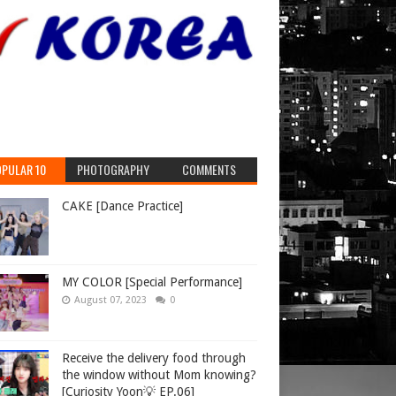
PULAR 10
PHOTOGRAPHY
COMMENTS
CAKE [Dance Practice]
MY COLOR [Special Performance]
August 07, 2023
0
Receive the delivery food through
the window without Mom knowing?
[Curiosity Yoon💡 EP.06]