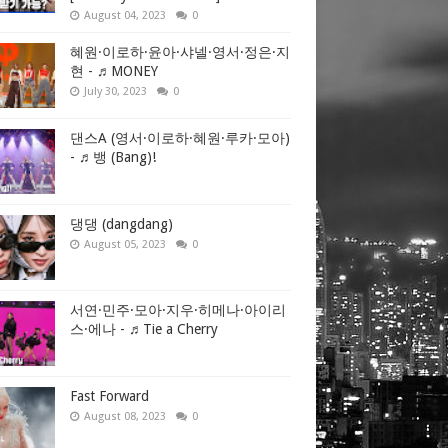
August 04, 2023
0
혜원·이로하·윤아·샤넬·영서·정은·지
현 - ♬MONEY
July 30, 2023
0
댄스A (영서·이로하·혜원·루카·모아)
- ♬뱅 (Bang)!
댕댕 (dangdang)
August 05, 2023
0
서연·민주·모아·지우·히메나·아이리
스·에나 - ♬Tie a Cherry
Fast Forward
August 08, 2023
0