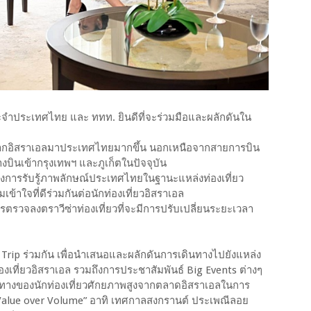
จำประเทศไทย และ ททท. ยินดีที่จะร่วมมือและผลักดันใน
งจากอิสราเอลมาประเทศไทยมากขึ้น นอกเหนือจากสายการบิน
งบินเข้ากรุงเทพฯ และภูเก็ตในปัจจุบัน
างการรับรู้ภาพลักษณ์ประเทศไทยในฐานะแหล่งท่องเที่ยว
าใจที่ดีร่วมกันต่อนักท่องเที่ยวอิสราเอล
รวจลงตราวีซ่าท่องเที่ยวที่จะมีการปรับเปลี่ยนระยะเวลา
rip ร่วมกัน เพื่อนำเสนอและผลักดันการเดินทางไปยังแหล่ง
องเที่ยวอิสราเอล รวมถึงการประชาสัมพันธ์ Big Events ต่างๆ
ดินทางของนักท่องเที่ยวศักยภาพสูงจากตลาดอิสราเอลในการ
“Value over Volume” อาทิ เทศกาลสงกรานต์ ประเพณีลอย