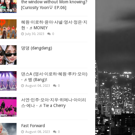
the window without Mom knowing?
[Curiosity Yoon💡 EP.06]
혜원·이로하·윤아·샤넬·영서·정은·지
현 - ♬MONEY
July 30, 2023
0
댕댕 (dangdang)
댄스A (영서·이로하·혜원·루카·모아)
- ♬뱅 (Bang)!
August 04, 2023
0
서연·민주·모아·지우·히메나·아이리
스·에나 - ♬Tie a Cherry
Fast Forward
August 08, 2023
0