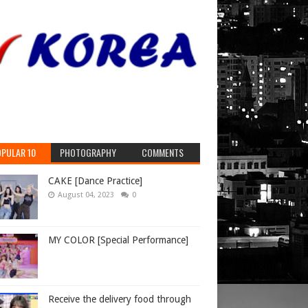
PULAR 10
PHOTOGRAPHY
COMMENTS
CAKE [Dance Practice]
August 04, 2023
0
MY COLOR [Special Performance]
Receive the delivery food through