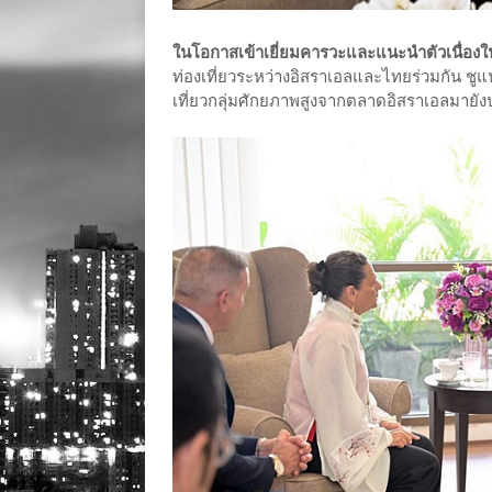
ในโอกาสเข้าเยี่ยมคารวะและแนะนำตัวเนื่อง
ท่องเที่ยวระหว่างอิสราเอลและไทยร่วมกัน ชูแ
เที่ยวกลุ่มศักยภาพสูงจากตลาดอิสราเอลมายัง