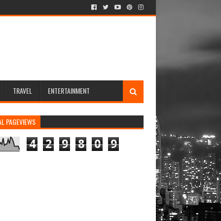
TRAVEL
ENTERTAINMENT
AL PAGEVIEWS
4
2
9
8
0
9