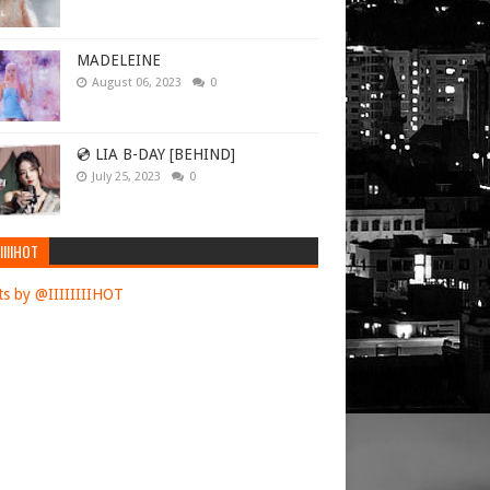
MADELEINE
August 06, 2023
0
💿 LIA B-DAY [BEHIND]
July 25, 2023
0
IIIIHOT
s by @IIIIIIIIHOT