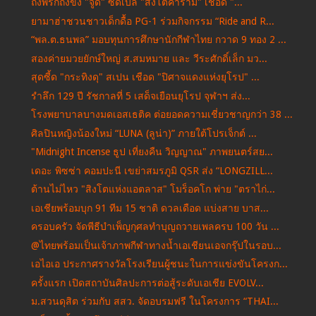
ถึงพริกถึงขิง "จู้ด" ซัดเบิ้ล "สิงโตคำราม" เชือด "...
ยามาฮ่าชวนชาวเด็กดื้อ PG-1 ร่วมกิจกรรม “Ride and R...
“พล.ต.ธนพล” มอบทุนการศึกษานักกีฬาไทย กวาด 9 ทอง 2 ...
สองค่ายมวยยักษ์ใหญ่ ส.สมหมาย และ วีระศักดิ์เล็ก มว...
สุดซี้ด "กระทิงดุ" สเปน เชือด "ปิศาจแดงแห่งยุโรป" ...
รำลึก 129 ปี รัชกาลที่ 5 เสด็จเยือนยุโรป จุฬาฯ ส่ง...
โรงพยาบาลบางมดเอสเธติค ต่อยอดความเชี่ยวชาญกว่า 38 ...
ศิลปินหญิงน้องใหม่ “LUNA (ลูน่า)” ภายใต้โปรเจ็กต์ ...
"Midnight Incense ธูป เที่ยงคืน วิญญาณ" ภาพยนตร์สย...
เดอะ พิซซ่า คอมปะนี เขย่าสมรภูมิ QSR ส่ง “LONGZILL...
ต้านไม่ไหว "สิงโตแห่งแอตลาส" โมร็อคโก พ่าย "ตราไก่...
เอเชียพร้อมบุก 91 ทีม 15 ชาติ ดวลเดือด แบ่งสาย บาส...
ครอบครัว จัดพีธีบำเพ็ญกุศลทำบุญถวายเพลครบ 100 วัน ...
@ไทยพร้อมเป็นเจ้าภาพกีฬาทางน้ำเอเชียนเอจกรุ๊ปในรอบ...
เอไอเอ ประกาศรางวัลโรงเรียนผู้ชนะในการแข่งขันโครงก...
ครั้งแรก เปิดสถาบันศิลปะการต่อสู้ระดับเอเชีย EVOLV...
ม.สวนดุสิต ร่วมกับ สสว. จัดอบรมฟรี ในโครงการ “THAI...