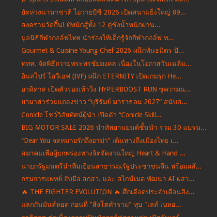
ยัดห่วงนานาชาติ ไอวายบีซี 2026 เปิดสนามยิ่งใหญ่ 89...
สงครามวัดกึ๋น! ทัพนักสู้ทั้ง 12 คู่ชั่งน้ำหนักผ่าน...
มูลนิธิกีฬากอล์ฟไทย นำร่องให้เด็กรู้จักกีฬากอล์ฟ ท...
Gourmet & Cuisine Young Chef 2026 ผนึกพันธมิตร ปั...
ททท. จัดพิธีถวายพระพรชัยมงคล เนื่องในโอกาสวันเฉลิม...
อินสไปร์ ไอวีเอฟ (IVF) ผนึก ETERNITY เปิดเกมรุก He...
อาดิดาส เปิดตัวรองเท้าวิ่ง HYPERBOOST RUN ชูความน...
ยามาฮ่าร่วมแถลงข่าว “บุรีรัมย์ มาราธอน 2027” สนับส...
Conicle โชว์วิสัยทัศน์ผู้นำ เปิดตัว “Conicle Skill...
BIG MOTOR SALE 2026 นำทัพยานยนต์ชั้นนำ รวม 30 แบรน...
“Dear You จดหมายรักถึงอาม่า” เดินทางถึงเมืองไทย เ...
สมาคมเพื่อผู้บกพร่องทางจิตจัดงานใหญ่ Heart & Hand ...
นายกรัฐมนตรีนำทีมเยือนสาธารณรัฐประชาชนจีน พร้อมผลั...
กรมการแพทย์ จับมือ สกสว. และ สไกน์เมด พัฒนา AI ผสา...
🔥 THE FIGHTER EVOLUTION 🔥 ศึกเดือดประจำเดือนสิง...
แลกกันมันส์หยด ก่อนที่ "สิงโตคำราม" ทุบ "เลส์ เบลอ...