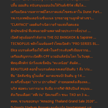
ปลื้ม ออมสิน สนับสนุนมอบเงินให้วินด์เซิร์ฟ เพื่อไล...
เตรียมปิดฉากมหากาพย์ไตรภาคแห่งโชคชะตาใน Dune: Part...
รพ.กรุงเทพอินเตอร์เนชั่นแนล รุกขยายฐานลูกค้าต่างชา...
“CLAYFACE” เผยต้นกำเนิดวายร้ายแห่งก็อตแธม
ยักษ์ชนยักษ์ ที่แฟนมวยห้ามพลาดด้วยประการทั้งปวง! ...
เปิดตัวศูนย์ออกกำลังกาย THE O2 BANGKOK & Sapsiree ...
TECNOPLUS พลิกโฉมห้องครัวไทยเปิดตัว “PRO SERIES BL...
Elica แบรนด์เครื่องใช้ไฟฟ้าในครัวระดับพรีเมียมจากอ...
เตรียมสัญจรระเบิดศึก CPF มวยมันส์สนั่นโลก ในวันพุธ...
พัทลุงคึกคัก! นักวิ่งแห่เช็คอิน “ทะเลน้อย” สัมผัส...
BEAUTILAB ตอกย้ำแบรนด์คอเรคเตอร์อันดับ 1 ดึง ‘เก่ง...
ทีม "อัสสัมชัญ ยูไนเต็ด" ผงาดแชมป์! ยินตัน ยู-14 ...
สะพรึงขั้นสุด! "ปราง ปรางทิพย์" ถ่ายทอดพลังเสียงหล...
นริส พ่อพระวงการมวย จับมือ การกีฬาฟิลิปปินส์ หนุนม...
สังเวียนเดือด! "สตีเว่น" ปิดเกมส์ไว ชนะ TKO ยก 3 ผ...
ททท. ชวนชอปสนุก “Amazing Thailand Grand Sale 2026”...
D-Sports Stadium คิกออฟแลนด์มาร์ก Sportainment แห่...