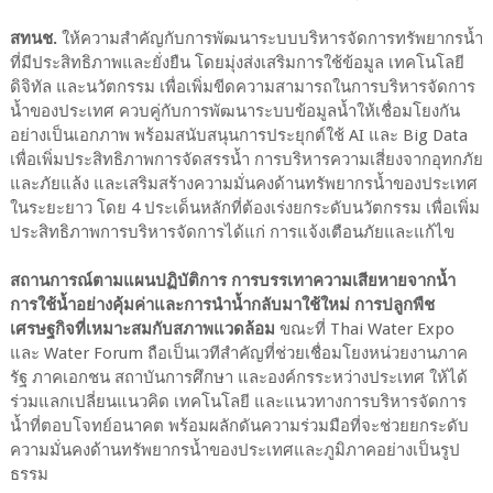
สทนช.
ให้ความสำคัญกับการพัฒนาระบบบริหารจัดการทรัพยากรน้ำ
ที่มีประสิทธิภาพและยั่งยืน โดยมุ่งส่งเสริมการใช้ข้อมูล เทคโนโลยี
ดิจิทัล และนวัตกรรม เพื่อเพิ่มขีดความสามารถในการบริหารจัดการ
น้ำของประเทศ ควบคู่กับการพัฒนาระบบข้อมูลน้ำให้เชื่อมโยงกัน
อย่างเป็นเอกภาพ พร้อมสนับสนุนการประยุกต์ใช้ AI และ Big Data
เพื่อเพิ่มประสิทธิภาพการจัดสรรน้ำ การบริหารความเสี่ยงจากอุทกภัย
และภัยแล้ง และเสริมสร้างความมั่นคงด้านทรัพยากรน้ำของประเทศ
ในระยะยาว โดย 4 ประเด็นหลักที่ต้องเร่งยกระดับนวัตกรรม เพื่อเพิ่ม
ประสิทธิภาพการบริหารจัดการได้แก่ การแจ้งเตือนภัยและแก้ไข
สถานการณ์ตามแผนปฏิบัติการ การบรรเทาความเสียหายจากน้ำ
การใช้น้ำอย่างคุ้มค่าและการนำน้ำกลับมาใช้ใหม่ การปลูกพืช
เศรษฐกิจที่เหมาะสมกับสภาพแวดล้อม
ขณะที่ Thai Water Expo
และ Water Forum ถือเป็นเวทีสำคัญที่ช่วยเชื่อมโยงหน่วยงานภาค
รัฐ ภาคเอกชน สถาบันการศึกษา และองค์กรระหว่างประเทศ ให้ได้
ร่วมแลกเปลี่ยนแนวคิด เทคโนโลยี และแนวทางการบริหารจัดการ
น้ำที่ตอบโจทย์อนาคต พร้อมผลักดันความร่วมมือที่จะช่วยยกระดับ
ความมั่นคงด้านทรัพยากรน้ำของประเทศและภูมิภาคอย่างเป็นรูป
ธรรม