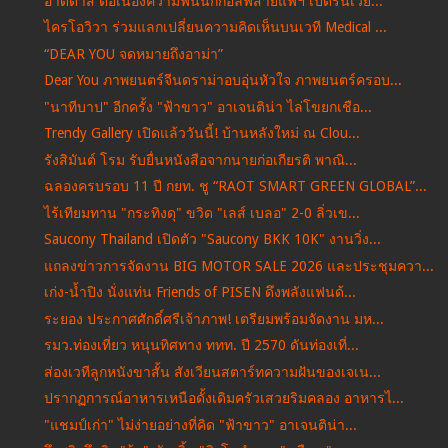
อาดิดาส ต่อเนื่องความฟินนักกอล์ฟสายแฟฯ เปิดรันเวย์...
ไครโอวิวา ร่วมแลกเปลี่ยนความคิดเห็นบนเวที Medical ...
“DEAR YOU จดหมายถึงอาม่า”
Dear You ภาพยนตร์จีนดราม่าอบอุ่นหัวใจ ภาพยนตร์ครอบ...
"นาทีบาป" อีกครั้ง "ฟ้าขาว" อาเจนติน่า ไล่โขยกเชือ...
Trendy Gallery เปิดแล้ววันนี้! บ้านหลังใหม่ ณ Clou...
รังสิมันต์ โรม รับยื่นหนังสือจากนายก่อเกียรติ พาณิ...
ฉลองครบรอบ 11 ปี กยท. ชู “RAOT SMART GREEN GLOBAL”...
ไร้เทียมทาน "กระทิงดุ" ขวิด "เลส์ เบลอ" 2-0 ลิ่วเข...
Saucony Thailand เปิดตัว "Saucony BKK 10K" งานวิ่ง...
แถลงข่าวการจัดงาน BIG MOTOR SALE 2026 และประชุมควา...
เก่ง-น้ำปิง นั่งแท่น Friends of PISEN ดึงพลังแฟนด้...
ระยอง ประกาศศักดิ์ศรีเจ้าภาพ! เตรียมพร้อมจัดงาน มห...
รมว.ท่องเที่ยว หนุนทิศทาง ททท. ปี 2570 ดันท่องเที่...
ส่องเวทีลูกหนังขาสั้น สังเวียนสตาร์ทความฝันของเจเน...
ปรากฏการณ์อาหารเหนือดั้งเดิมครัวเสวยริมคลอง อาหารไ...
"แชมป์เก่า" ไม่ง่ายอย่างที่คิด "ฟ้าขาว" อาเจนติน่า...