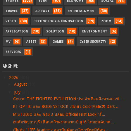
(202)
(67)
(65)
(41)
SPORTS
EVENT
ECONOMY
SOCIAL
(37)
(36)
(30)
TRAVEL
AD POST
ENTERTAINMENT
(30)
(19)
(14)
VIDEO
TECHNOLOGY & INNOVATION
ZOOM
(10)
(10)
(6)
APPLICATION
SOLUTION
ENVIRONMENT
(6)
(5)
(4)
(2)
MV
ASSET
GAMES
CYBER SECURITY
(1)
SERVICES
ARCHIVE
▼
2026
(401)
►
August
(10)
▼
July
(97)
นักมวย THE FIGHTER EVOLUTION ประจำเดือนสิงหาคม เข้...
KT OPTIC และ RODENSTOCK เปิดตัว ColorMatic® Dark ...
M STUDIO และ ช่อง 3 ปล่อย Official First Look “ธี่...
อัสสัมชัญธนบุรี เฉือนหวิวผงาดแชมป์ ยู16 ไดมอนด์บาส...
เปิด​ตัว​ "LIFE Academy สถาบันพัฒนาวิชาชีพภูมิทัศน...