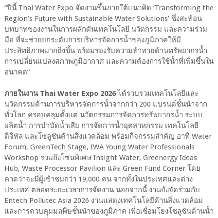
“ปีนี้ Thai Water Expo จัดงานขึ้นภายใต้แนวคิด ‘Transforming the
Region’s Future with Sustainable Water Solutions’ ซึ่งสะท้อน
บทบาทของงานในการผลักดันเทคโนโลยี นวัตกรรม และความร่วม
มือ ที่จะช่วยยกระดับการบริหารจัดการน้ำของภูมิภาคให้มี
ประสิทธิภาพมากยิ่งขึ้น พร้อมรองรับความท้าทายด้านทรัพยากรน้ำ
การเปลี่ยนแปลงสภาพภูมิอากาศ และความต้องการใช้น้ำที่เพิ่มขึ้นใน
อนาคต”
ภายในงาน Thai Water Expo 2026
ได้รวบรวมเทคโนโลยีและ
นวัตกรรมด้านการบริหารจัดการน้ำจากกว่า 200 แบรนด์ชั้นนำจาก
ทั่วโลก ครอบคลุมตั้งแต่ นวัตกรรมการจัดการทรัพยากรน้ำ ระบบ
ผลิตน้ำ การบำบัดน้ำเสีย การจัดการน้ำอุตสาหกรรม เทคโนโลยี
ดิจิทัล และโซลูชันด้านสิ่งแวดล้อม พร้อมกิจกรรมสำคัญ อาทิ Water
Forum, GreenTech Stage, IWA Young Water Professionals
Workshop รวมถึงโซนพิเศษ Insight Water, Greenergy Ideas
Hub, Waste Processor Pavilion และ Green Fund Corner โดย
คาดว่าจะมีผู้เข้าชมกว่า 19,000 คน จากทั้งในประเทศและต่าง
ประเทศ ตลอดระยะเวลาการจัดงาน นอกจากนี้ งานยังจัดร่วมกับ
Entech Pollutec Asia 2026 งานแสดงเทคโนโลยีด้านสิ่งแวดล้อม
และการควบคุมมลพิษชั้นนำของภูมิภาค เพื่อเชื่อมโยงโซลูชันด้านน้ำ