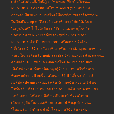
เกร็งกันทั้งคู่จนถึงกับมีฎีกา "ขุนพลนาฬิกา" สวิตเซ...
RS Music X เปิดตัวศิลปินใหม่ “TAMIN (ทามินทร์)” ส่...
การท่องเที่ยวแห่งประเทศไทยให้การต้อนรับเอกอัครราชท...
ในศึกอภิมหายุทธ "คิง เลโอ แห่งฟ้าขาว" กับ "คิงโม แ...
"พญาอินทรี" ไปไม่ถึงฝัน ถูก "ปีศาจแดงแห่งยุโรป" เบ...
ปิดตำนาน "CR 7" เวิลด์คัพครั้งสุดท้าย "กระทิงดุ" ...
RS Music X เปิดตัว “Artist Icon” พร้อมส่ง 6 ศิลปิน...
“เด็กไทยคว้า 37 รางวัล เวทีแข่งขันภาษาอังกฤษนานาชา...
ททท. ให้การต้อนรับเอกอัครราชทูตอิสราเอลประจำประเทศ...
ครบแล้ว! 100 สนามฟุตบอล ทั่วไทย คิง เพาเวอร์ ยกระ...
"สิงโตคำราม" ทีมชาติอังกฤษสู้ด้วย 10 คน คว้าชัยดรา...
ทัพแซมบ้าจอดป้ายเร็วสุดในรอบ 36 ปี "เด็กนรก" เออร์...
กอล์ฟแลป-เดอะเพลเยอร์ คลับ จัดแข่งขัน ลอง ไดร์ฟ แช...
โชว์ฟอร์มเดือด! "ไทยแลนด์" บดชนะแต้ม "พรเพชร" เข้า...
"เลส์ เบลอ" ได้ไปต่อ คีเลียน เอ็มบัปเป้ ซัดจุดโทษน...
เส้นทางสู่ฝันสิ้นสุดลงเพียงแค่รอบ 16 ทีมสุดท้าย เจ...
"ไทเกอร์ มาร์ช" ควงกำปั้นไล่ต้อน ทวีชัย จันทรสุข ...