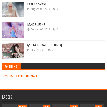
Fast Forward
August 08, 2023
0
MADELEINE
August 06, 2023
0
💿 LIA B-DAY [BEHIND]
July 25, 2023
0
@IIIIIIIIHOT
Tweets by @IIIIIIIIHOT
LABELS