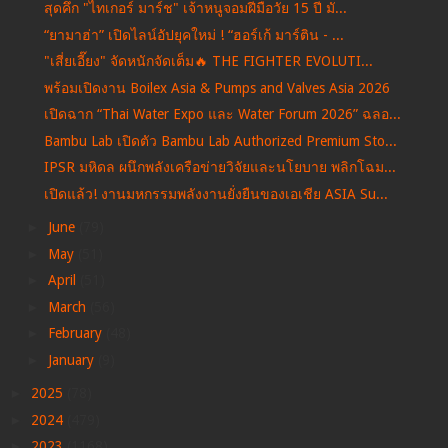
สุดคึก "ไทเกอร์ มาร์ช" เจ้าหนูจอมฝีมือวัย 15 ปี มั...
“ยามาฮ่า” เปิดไลน์อัปยุคใหม่ ! “ฮอร์เก้ มาร์ติน - ...
"เสี่ยเอี๊ยง" จัดหนักจัดเต็ม🔥 THE FIGHTER EVOLUTI...
พร้อมเปิดงาน Boilex Asia & Pumps and Valves Asia 2026
เปิดฉาก “Thai Water Expo และ Water Forum 2026” ฉลอ...
Bambu Lab เปิดตัว Bambu Lab Authorized Premium Sto...
IPSR มหิดล ผนึกพลังเครือข่ายวิจัยและนโยบาย พลิกโฉม...
เปิดแล้ว! งานมหกรรมพลังงานยั่งยืนของเอเชีย ASIA Su...
►
June
(79)
►
May
(51)
►
April
(51)
►
March
(56)
►
February
(48)
►
January
(9)
►
2025
(78)
►
2024
(479)
►
2023
(1168)