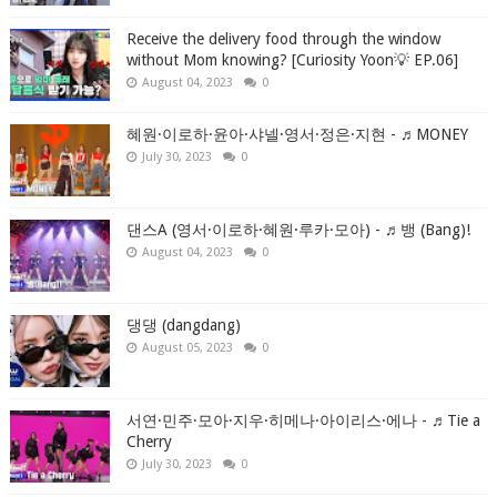
Receive the delivery food through the window
without Mom knowing? [Curiosity Yoon💡 EP.06]
August 04, 2023
0
혜원·이로하·윤아·샤넬·영서·정은·지현 - ♬MONEY
July 30, 2023
0
댄스A (영서·이로하·혜원·루카·모아) - ♬뱅 (Bang)!
August 04, 2023
0
댕댕 (dangdang)
August 05, 2023
0
서연·민주·모아·지우·히메나·아이리스·에나 - ♬Tie a
Cherry
July 30, 2023
0