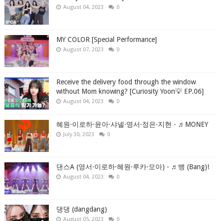
August 04, 2023
0
MY COLOR [Special Performance]
August 07, 2023
0
Receive the delivery food through the window
without Mom knowing? [Curiosity Yoon💡 EP.06]
August 04, 2023
0
혜원·이로하·윤아·샤넬·영서·정은·지현 - ♬MONEY
July 30, 2023
0
댄스A (영서·이로하·혜원·루카·모아) - ♬뱅 (Bang)!
August 04, 2023
0
댕댕 (dangdang)
August 05, 2023
0