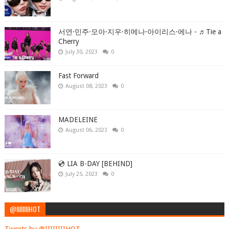
서연·민주·모아·지우·히메나·아이리스·에나 - ♬Tie a
Cherry
July 30, 2023
0
Fast Forward
August 08, 2023
0
MADELEINE
August 06, 2023
0
💿 LIA B-DAY [BEHIND]
July 25, 2023
0
@IIIIIIIIHOT