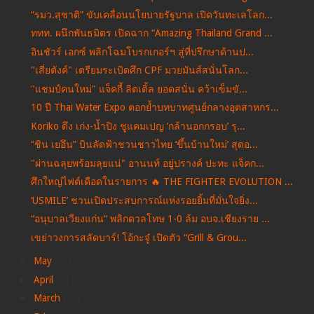
“รมว.สุชาติ” ขับเคลื่อนนโยบายรัฐบาล เปิดวันทะเลโลก...
ททท. ผนึกพันธมิตร เปิดฉาก “Amazing Thailand Grand ...
อินชัวร์ เอกซ์ พลิกโฉมโบรกเกอร์ฯ สู่ที่ปรึกษาด้านป...
"เสี่ยตังค์" เตรียมระเบิดศึก CPF มวยมันส์สนั่นโลก...
"แชมป์คนใหม่" แจ็คกี้ ลิตเติ้ล ยอดสนั่น คว้าเข็มขั...
10 ปี Thai Water Expo ตอกย้ำบทบาทศูนย์กลางอุตสาหกร...
Koriko ดึง เก่ง-น้ำปิง ชูแคมเปญ ‘กล้านอกกรอบ’ รุ...
“ชิน เยอึน” บินลัดฟ้าชวนชาวไทย ‘ขึ้นบ้านใหม่’ สุดอ...
"ผ่านฉลุยพร้อมลุยแน่" อานนท์ อยู่ปรางค์ ปะทะ แจ็คก...
ศึกใหญ่ไฟต์เดือดในรายการ 🔥 THE FIGHTER EVOLUTION ...
‘USMILE’ ชวนเปิดประสบการณ์แห่งรอยยิ้มที่มั่นใจยิ่ง...
“อนุบาลเวียงแก่น“ พลิกดวลโทษ 1-0 ล้ม อบจ.เชียงราย ...
เขย่าวงการสลัดบาร์! โอ้กะจู๋ เปิดตัว “Grill & Grou...
►
May
(51)
►
April
(51)
►
March
(56)