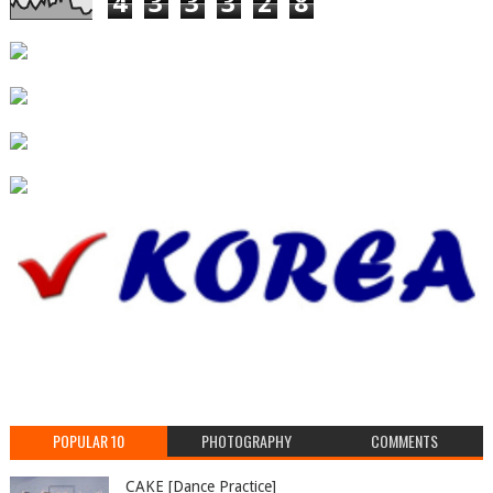
4
3
3
3
2
8
POPULAR 10
PHOTOGRAPHY
COMMENTS
CAKE [Dance Practice]