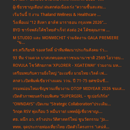
ผู้เชี่ยวชาญเตือน! ฝนตกต่อเนื่องเร่ง “ความชื้นสะสม...
เริ่มวันนี้ !! งาน Thailand Wellness & Healthcare ...
วิ่งเพื่อแม่ “12 สิงหา ฮาล์ฟ มาราธอน กรุงเทพ 2026”...
BYD ชาร์จพลังโค้ชไทยสำเร็จ! ส่งต่อ 24 โค้ชคุณภาพ ...
M STUDIO และ MONWICHIT ร่วมจัดงาน GALA PREMIERE
“ข...
ดร.ทวีเกียรติ รองสวัสดิ์ นำทีมพัฒนาประกันสังคม ร่ว...
93 ทีม ร่วมดวล บาสเกตบอลเยาวชนนานาชาติ 2569 ไอวายบ...
ROVULA โชว์ศักยภาพ 'XPLORER - XGATEWAY' ร่วมงาน มห...
เตรียมพบกับความยิ่งใหญ่ “อะเมซิ่ง มวยไทย เวิลด์ เฟ...
สกสว.เปิดพิมพ์เขียวร่างแผน ววน. ปี 71-75 ยศชนันชี...
กรมหม่อนไหมเชิญชวนเที่ยวงาน OTOP MIDYEAR 2026 ชมเส...
เปิดตัวภาพยนตร์รอบพิเศษ “SUPERGIRL – ซูเปอร์เกิร์ล”
“OWNDAYS” เปิดเกม “Strategic Collaboration”ประเดิม...
วิกฤต RSV พุ่งเกือบ 5 หมื่นราย! แพทย์ผู้เชี่ยวชาญเ...
ศธ. ผนึก อว. สร้างประวัติศาสตร์ใหม่ ชูนวัตกรรม "Jo...
ททท. จุดประกายท่องเที่ยวไทย เปิดตัวโครงการ “เสน่ห์...