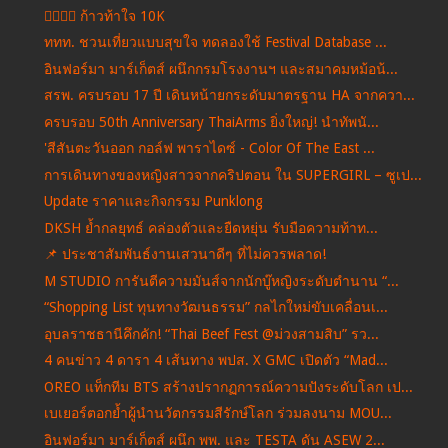
🏃‍♂️🏃‍♀️ ก้าวท้าใจ 10K
ททท. ชวนเที่ยวแบบสุขใจ ทดลองใช้ Festival Database ...
อินฟอร์มา มาร์เก็ตส์ ผนึกกรมโรงงานฯ และสมาคมหม้อน้...
สรพ. ครบรอบ 17 ปี เดินหน้ายกระดับมาตรฐาน HA จากควา...
ครบรอบ 50th Anniversary ThaiArms ยิ่งใหญ่! นำทัพนั...
'สีสันตะวันออก กอล์ฟ พาราไดซ์ - Color Of The East ...
การเดินทางของหญิงสาวจากคริปตอน ใน SUPERGIRL – ซูเป...
Update ราคาและกิจกรรม Punklong
DKSH ย้ำกลยุทธ์ คล่องตัวและยืดหยุ่น รับมือความท้าท...
📌 ประชาสัมพันธ์งานเสวนาดีๆ ที่ไม่ควรพลาด!
M STUDIO การันตีความมันส์จากนักบู๊หญิงระดับตำนาน “...
“Shopping List ทุนทางวัฒนธรรม” กลไกใหม่ขับเคลื่อนเ...
อุบลราชธานีคึกคัก! “Thai Beef Fest @ม่วงสามสิบ” รว...
4 คนข่าว 4 ดารา 4 เส้นทาง พปส. X GMC เปิดตัว “Mad...
OREO แท็กทีม BTS สร้างปรากฏการณ์ความปังระดับโลก เป...
เบเยอร์ตอกย้ำผู้นำนวัตกรรมสีรักษ์โลก ร่วมลงนาม MOU...
อินฟอร์มา มาร์เก็ตส์ ผนึก พพ. และ TESTA ดัน ASEW 2...