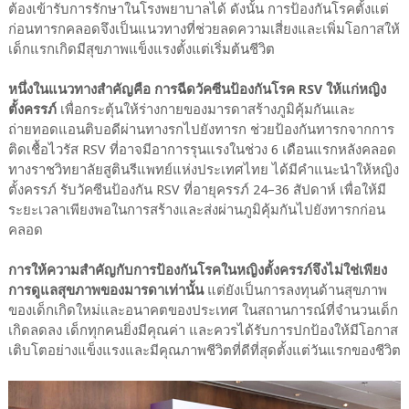
ต้องเข้ารับการรักษาในโรงพยาบาลได้ ดังนั้น การป้องกันโรคตั้งแต่
ก่อนทารกคลอดจึงเป็นแนวทางที่ช่วยลดความเสี่ยงและเพิ่มโอกาสให้
เด็กแรกเกิดมีสุขภาพแข็งแรงตั้งแต่เริ่มต้นชีวิต
หนึ่งในแนวทางสำคัญคือ การฉีดวัคซีนป้องกันโรค RSV ให้แก่หญิง
ตั้งครรภ์
เพื่อกระตุ้นให้ร่างกายของมารดาสร้างภูมิคุ้มกันและ
ถ่ายทอดแอนติบอดีผ่านทางรกไปยังทารก ช่วยป้องกันทารกจากการ
ติดเชื้อไวรัส RSV ที่อาจมีอาการรุนแรงในช่วง 6 เดือนแรกหลังคลอด
ทางราชวิทยาลัยสูตินรีแพทย์แห่งประเทศไทย ได้มีคำแนะนำให้หญิง
ตั้งครรภ์ รับวัคซีนป้องกัน RSV ที่อายุครรภ์ 24–36 สัปดาห์ เพื่อให้มี
ระยะเวลาเพียงพอในการสร้างและส่งผ่านภูมิคุ้มกันไปยังทารกก่อน
คลอด
การให้ความสำคัญกับการป้องกันโรคในหญิงตั้งครรภ์จึงไม่ใช่เพียง
การดูแลสุขภาพของมารดาเท่านั้น
แต่ยังเป็นการลงทุนด้านสุขภาพ
ของเด็กเกิดใหม่และอนาคตของประเทศ ในสถานการณ์ที่จำนวนเด็ก
เกิดลดลง เด็กทุกคนยิ่งมีคุณค่า และควรได้รับการปกป้องให้มีโอกาส
เติบโตอย่างแข็งแรงและมีคุณภาพชีวิตที่ดีที่สุดตั้งแต่วันแรกของชีวิต