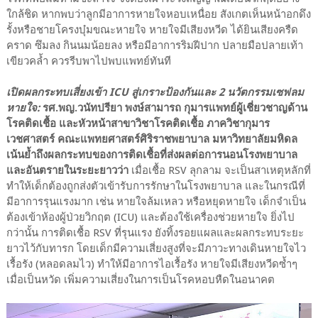
ใกล้ชิด หากพบว่าลูกมีอาการหายใจหอบเหนื่อย สังเกตเห็นหน้าอกดึง
รั้งหรือชายโครงบุ๋มขณะหายใจ หายใจมีเสียงหวีด ได้ยินเสียงครืด
คราด ซึมลง กินนมน้อยลง หรือมีอาการริมฝีปาก ปลายมือปลายเท้า
เขียวคล้ำ ควรรีบพาไปพบแพทย์ทันที
เปิดผลกระทบเสี่ยงเข้า ICU สู่เกราะป้องกันและ 2 นวัตกรรมเซฟลม
หายใจ:
รศ.พญ.วนัทปรียา พงษ์สามารถ กุมารแพทย์ผู้เชี่ยวชาญด้าน
โรคติดเชื้อ และหัวหน้าสาขาวิชาโรคติดเชื้อ ภาควิชากุมาร
เวชศาสตร์ คณะแพทยศาสตร์ศิริราชพยาบาล มหาวิทยาลัยมหิดล
เน้นย้ำถึงผลกระทบของการติดเชื้อที่ส่งผลต่อการนอนโรงพยาบาล
และอันตรายในระยะยาวว่า
เมื่อเชื้อ RSV ลุกลาม จะเป็นสาเหตุหลักที่
ทำให้เด็กต้องถูกส่งตัวเข้ารับการรักษาในโรงพยาบาล และในกรณีที่
มีอาการรุนแรงมาก เช่น หายใจล้มเหลว หรือหยุดหายใจ เด็กจำเป็น
ต้องเข้าห้องผู้ป่วยวิกฤต (ICU) และต้องใช้เครื่องช่วยหายใจ ยิ่งไป
กว่านั้น การติดเชื้อ RSV ที่รุนแรง ยังทิ้งรอยแผลและผลกระทบระยะ
ยาวไว้กับทารก โดยเด็กมีความเสี่ยงสูงที่จะมีภาวะทางเดินหายใจไว
เรื้อรัง (หลอดลมไว) ทำให้มีอาการไอเรื้อรัง หายใจมีเสียงหวีดซ้ำๆ
เมื่อเป็นหวัด เพิ่มความเสี่ยงในการเป็นโรคหอบหืดในอนาคต