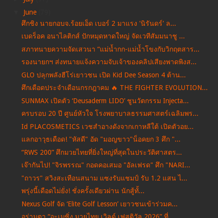
▼
June
(79)
ศึกชิง นายกอบจ.ร้อยเอ็ด เบอร์ 2 มาแรง 'นิรันดร์' ล...
เบดร็อค อนาไลติกส์ ปักหมุดหาดใหญ่ จัดเวทีสัมมนาชู ...
สภาทนายความจัดเสวนา “แม่น้ำกก-แม่น้ำโขงกับวิกฤตสาร...
รองนายกฯ ส่งทนายแจ้งความจับเจ้าของคลิปเสียงพาดพิงส...
GLO ปลุกพลังฮีโร่เยาวชน เปิด Kid Dee Season 4 ต้าน...
ศึกเดือดประจำเดือนกรกฎาคม 🔥 THE FIGHTER EVOLUTION...
SUNMAX เปิดตัว ‘Deusaderm LIDO’ ชูนวัตกรรม Injecta...
ครบรอบ 20 ปี ศูนย์หัวใจ โรงพยาบาลธรรมศาสตร์เฉลิมพร...
Id PLACOSMETICS เวชสำอางดังจากเกาหลีใต้ เปิดตัวอย...
แลกอาวุธเดือด! "หัสดี" อัด "มอญขาว"น็อคยก 3 ศึก "...
“RWS 200” ศึกมวยไทยที่ยิ่งใหญ่ที่สุดในประวัติศาสตร...
เจ๊ากันไป! "จิรพรรณ" กอดคอเสมอ "อัลเฟรด" ศึก "NARI...
"ถาวร" สวิงสะเทือนสนาม แซงรับแชมป์ รับ 1.2 แสน ไ...
พรุ่งนี้เดือดไม่ยั่ง! ชั่งครั้งเดียวผ่าน นักสู้ทั้...
Nexus Golf จัด ‘Elite Golf Lesson’ เยาวชนเข้าร่วมค...
อร่ามตา “อะเมซิ่ง มวยไทย เวิลด์ เฟสติวัล 2026” ที่...