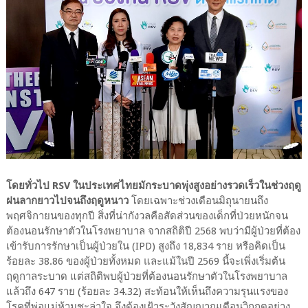
โดยทั่วไป RSV ในประเทศไทยมักระบาดพุ่งสูงอย่างรวดเร็วในช่วงฤดู
ฝนลากยาวไปจนถึงฤดูหนาว
โดยเฉพาะช่วงเดือนมิถุนายนถึง
พฤศจิกายนของทุกปี สิ่งที่น่ากังวลคือสัดส่วนของเด็กที่ป่วยหนักจน
ต้องนอนรักษาตัวในโรงพยาบาล จากสถิติปี 2568 พบว่ามีผู้ป่วยที่ต้อง
เข้ารับการรักษาเป็นผู้ป่วยใน (IPD) สูงถึง 18,834 ราย หรือคิดเป็น
ร้อยละ 38.86 ของผู้ป่วยทั้งหมด และแม้ในปี 2569 นี้จะเพิ่งเริ่มต้น
ฤดูกาลระบาด แต่สถิติพบผู้ป่วยที่ต้องนอนรักษาตัวในโรงพยาบาล
แล้วถึง 647 ราย (ร้อยละ 34.32) สะท้อนให้เห็นถึงความรุนแรงของ
โรคที่พ่อแม่ห้ามชะล่าใจ จึงต้องเฝ้าระวังสัญญาณเตือนวิกฤตอย่าง