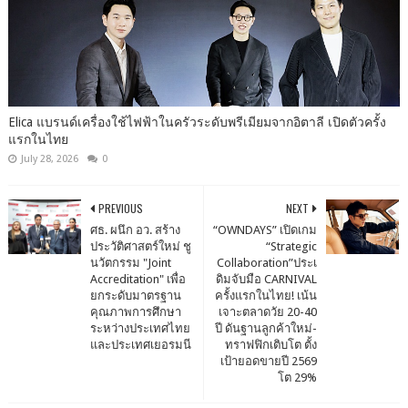
Elica แบรนด์เครื่องใช้ไฟฟ้าในครัวระดับพรีเมียมจากอิตาลี เปิดตัวครั้ง
แรกในไทย
July 28, 2026
0
PREVIOUS
NEXT
ศธ. ผนึก อว. สร้าง
“OWNDAYS” เปิดเกม
ประวัติศาสตร์ใหม่ ชู
“Strategic
นวัตกรรม "Joint
Collaboration”ประเ
Accreditation" เพื่อ
ดิมจับมือ CARNIVAL
ยกระดับมาตรฐาน
ครั้งแรกในไทย! เน้น
คุณภาพการศึกษา
เจาะตลาดวัย 20-40
ระหว่างประเทศไทย
ปี ดันฐานลูกค้าใหม่-
และประเทศเยอรมนี
ทราฟฟิกเติบโต ตั้ง
เป้ายอดขายปี 2569
โต 29%