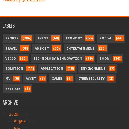
Tweets by @IIIIIIIIHOT
LABELS
(206)
(68)
(66)
(44)
SPORTS
EVENT
ECONOMY
SOCIAL
(38)
(36)
(30)
TRAVEL
AD POST
ENTERTAINMENT
(30)
(19)
(14)
VIDEO
TECHNOLOGY & INNOVATION
ZOOM
(11)
(10)
(7)
SOLUTION
APPLICATION
ENVIRONMENT
(6)
(5)
(4)
(2)
MV
ASSET
GAMES
CYBER SECURITY
(1)
SERVICES
ARCHIVE
▼
2026
(413)
►
August
(22)
►
July
(97)