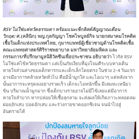
RSV ไม่ใช่แค่หวัดธรรมดา พร้อมแนะเช็กลิสต์สัญญาณเตือน
วิกฤต:
ศ.(คลินิก) พญ.กุลกัญญา โชคไพบูลย์กิจ นายกสมาคมโรคติด
เชื้อในเด็กแห่งประเทศไทย, กุมารแพทย์ผู้เชี่ยวชาญด้านโรคติดเชื้อ
คณะแพทยศาสตร์ศิริราชพยาบาล มหาวิทยาลัยมหิดล และ
กรรมการ/ที่ปรึกษามูลนิธิวัคซีนเพื่อประชาชน อธิบายว่า
ไวรัส RSV
ไม่ใช่แค่ไข้หวัดธรรมดา แต่เป็นภัยเงียบที่มุ่งโจมตีระบบทางเดิน
หายใจส่วนล่างของเด็กทารกและเด็กเล็กโดยตรง ในช่วง 2-4 วันแรก
อาจมีอาการคล้ายหวัดทั่วไป คือมีน้ำมูกใส และไอเบาๆ แต่หลังจาก
นั้นอาการจะทรุดลงอย่างรวดเร็ว เด็กจะไอหนักขึ้น มีเสมหะเหนียว
ข้น ปริมาณน้ำมูกมาก ซึ่งเด็กบางรายอาจไม่มีไข้เลยแต่มีอาการ
หายใจลำบาก หากปล่อยให้เชื้อลุกลาม จะส่งผลให้เกิดภาวะหลอดลม
ฝอยอักเสบ ปอดอักเสบ และร่างกายขาดออกซิเจน จนนำไปสู่
อันตรายได้