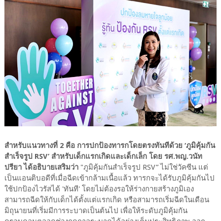
สำหรับแนวทางที่ 2 คือ การปกป้องทารกโดยตรงทันทีด้วย ‘ภูมิคุ้มกัน
สำเร็จรูป RSV’ สำหรับเด็กแรกเกิดและเด็กเล็ก โดย รศ.พญ.วนัท
ปรียา ได้อธิบายเสริมว่า
"ภูมิคุ้มกันสำเร็จรูป RSV” ไม่ใช่วัคซีน แต่
เป็นแอนติบอดีที่เมื่อฉีดเข้ากล้ามเนื้อแล้ว ทารกจะได้รับภูมิคุ้มกันไป
ใช้ปกป้องไวรัสได้ 'ทันที' โดยไม่ต้องรอให้ร่างกายสร้างภูมิเอง
สามารถฉีดให้กับเด็กได้ตั้งแต่แรกเกิด หรือสามารถเริ่มฉีดในเดือน
มิถุนายนที่เริ่มมีการระบาดเป็นต้นไป เพื่อให้ระดับภูมิคุ้มกัน