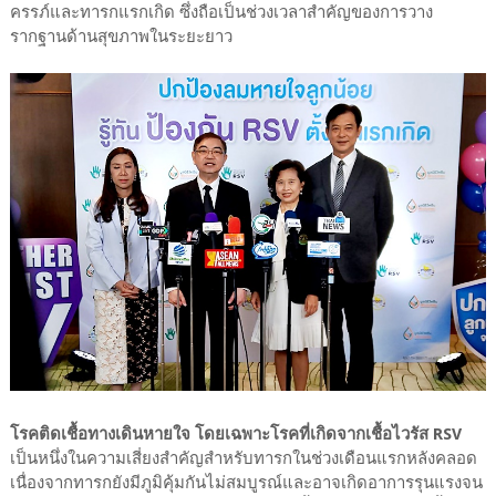
ครรภ์และทารกแรกเกิด ซึ่งถือเป็นช่วงเวลาสำคัญของการวาง
รากฐานด้านสุขภาพในระยะยาว
โรคติดเชื้อทางเดินหายใจ โดยเฉพาะโรคที่เกิดจากเชื้อไวรัส RSV
เป็นหนึ่งในความเสี่ยงสำคัญสำหรับทารกในช่วงเดือนแรกหลังคลอด
เนื่องจากทารกยังมีภูมิคุ้มกันไม่สมบูรณ์และอาจเกิดอาการรุนแรงจน