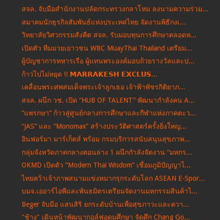
สจล. จับมือสำนักงานปลัดกระทรวงกลาโหม ลงนามความร่วม...
สมาคมนักธุรกิจสัมพันธ์แห่งประเทศไทย จัดงานพิธีกงเ...
วิทยาลัยวิศวกรรมสังคีต สจล. รับมอบทุนการศึกษาตลอดห...
เปิดตัว ทีมมวยเยาวชน WBC MuayThai Thailand เตรียม...
ผู้บัญชาการทหารเรือ ผู้แทนพระองค์มอบถ้วยรางวัลและป...
ก้าวไปไม่หยุด !! 𝗠𝗔𝗥𝗥𝗔𝗞𝗘𝗦𝗛 𝗘𝗫𝗖𝗟𝗨𝗦...
เคลื่อนพระศพสมเด็จพระเจ้าลูกเธอ เจ้าฟ้าพัชรกิติยาภ...
สจล. ผนึก วช. เปิด “HUB OF TALENT” พัฒนากำลังคน A...
“แพรกษา” ก้าวสู่ศูนย์กลางการศึกษาและกีฬาแห่งภาคตะว...
“JAS” และ “Monomax” สร้างประวัติศาสตร์ครั้งยิ่งใหญ...
อินฟอร์มา มาร์เก็ตส์ พร้อม กรมบริการสนับสนุนสุขภาพ...
กลุ่มจังหวัดภาคกลางตอนล่าง 1 ผนึกกำลังจัดงาน “มหกร...
OKMD เปิดตัว “Modern Thai Wisdom” เชื่อมภูมิปัญญาไ...
ไทยคว้าเจ้าภาพสนามแข่งหมากรุกระดับโลก ASEAN E-Spor...
บมจ.เออาร์ไอพีและพันธมิตรเตรียมจัดงานมหกรรมสินค้าไ...
Beger จับมือ แสนสิริ ยกระดับบ้านเพื่อสุขภาวะและควา...
"ช้าง" เดินหน้าพัฒนากอล์ฟอุดมศึกษา จัดศึก Chang Go...