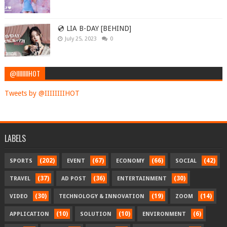
💿 LIA B-DAY [BEHIND]
July 25, 2023
0
@IIIIIIIIHOT
Tweets by @IIIIIIIIHOT
LABELS
(202)
(67)
(66)
(42)
SPORTS
EVENT
ECONOMY
SOCIAL
(37)
(36)
(30)
TRAVEL
AD POST
ENTERTAINMENT
(30)
(19)
(14)
VIDEO
TECHNOLOGY & INNOVATION
ZOOM
(10)
(10)
(6)
APPLICATION
SOLUTION
ENVIRONMENT