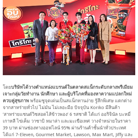
โดย
บริษัทได้วางตำแหน่งแบรนด์ในตลาดสแน็กระดับกลางพรีเมียม
เจาะกลุ่มวัยทำงาน นักศึกษา และผู้บริโภคที่มองหาความแปลกใหม่
ควบคู่สุขภาพ
พร้อมชูจุดเด่นเป็นสแน็กทานง่าย รู้สึกพิเศษ แตกต่าง
จากสาหร่ายทั่วไป ไม่มัน ไม่เลอะมือ ปัจจุบัน Koriko มีสินค้า
‘สาหร่ายแซนด์วิชสอดไส้ข้าวพอง’ 6 รสชาติ ได้แก่ ออริจินัล บะหมี่
เกาหลี ไข่เค็ม วาซาบิ หมาล่า และมะเขือเทศ วางจำหน่ายในราคา
39 บาท ผ่านช่องทางออฟไลน์ 95% ผ่านร้านค้าชั้นนำทั่วประเทศ
ได้แก่ 7-Eleven, Gourmet Market, Lawson, Max Mart, Jiffy และ