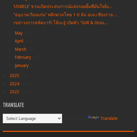
‘USMILE’ ชวนเปิดประสบการณ์แห่งรอยยิ้มที่มั่นใจยิ่ง...
“อนุบาลเวียงแก่น“ พลิกดวลโทษ 1-0 ล้ม อบจ.เชียงราย ...
เขย่าวงการสลัดบาร์! โอ้กะจู๋ เปิดตัว “Grill & Grou...
►
May
(51)
►
April
(51)
►
March
(56)
►
February
(48)
►
January
(9)
►
2025
(78)
►
2024
(479)
►
2023
(1168)
TRANSLATE
Powered by
Translate