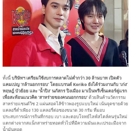
ทั้งนี้
บริษัทฯ เตรียมใช้งบการตลาดไม่ต่ำกว่า 30 ล้านบาท เปิดตัว
แคมเปญ ‘กล้านอกกรอบ’ โดยแบรนด์ Koriko ยังได้ร่วมงานกับ ‘เก่ง’
หฤษฎ์ บัวย้อย และ ‘น้ำปิง’ นภัสกร ปิงเมือง มาเป็นพรีเซ็นเตอร์คู่แรก
เพื่อสะท้อนแนวคิด ‘สาหร่ายของคนนอกกรอบ’
ด้วยสินค้านวัตกรรม
สาหร่ายแซนด์วิช 2 แผ่นสอดไส้ข้าวพองรูปแบบใหม่ เน้นจุดขายด้วย
แคลอรี่ต่ำเพียง 130 แคลอรี่ต่อซองขนาด 30 กรัม ที่มอบ
ประสบการณ์การกินที่กรอบ เบา และตอบโจทย์ไลฟ์สไตล์คนรุ่นใหม่
แตกต่างจากสแน็กสาหร่ายทอดทั่วไปที่มีความมันและเปรอะมือจาก
น้ำมันทอด