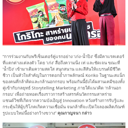
“การร่วมงานกับพรีเซ็นเตอร์คู่แรกอย่าง ‘เก่ง-น้ำปิง’ ซึ่งมีคาแรคเตอร์
ที่แตกต่างแต่ลงตัว โดย ‘เก่ง’ สื่อถึงความนิ่ง เท่ และชัดเจน ขณะที่
‘น้ำปิง’ เข้ามาเติมความสดใส สนุกสนาน และสีสันให้แบรนด์มีชีวิต
ชีวา เป็นหัวใจสำคัญในการตอกย้ำภาพลักษณ์ Koriko ในฐานะสแน็ก
ของคนที่กล้าคิดและกล้านอกกรอบ พร้อมกันนี้ยังได้ผสานเคมีของทั้ง
คู่เข้ากับกลยุทธ์ Storytelling Marketing ภายใต้แนวคิด ‘กล้านอก
กรอบ’ เพื่อถ่ายทอดเรื่องราวการสร้างสรรค์นวัตกรรมสาหร่าย
แซนด์วิชที่เกิดจากความบังเอิญสู่ Innovation หวังสร้างการรับรู้และ
กระตุ้นให้ผู้บริโภคเกิดความเชื่อมั่น จนกล้าที่จะเปิดใจลองผลิตภัณฑ์
รูปแบบใหม่นี้อย่างกว้างขวาง”
คุณกาญจนา กล่าว