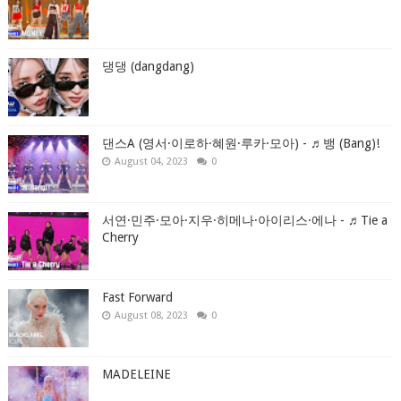
댕댕 (dangdang)
댄스A (영서·이로하·혜원·루카·모아) - ♬뱅 (Bang)!
August 04, 2023
0
서연·민주·모아·지우·히메나·아이리스·에나 - ♬Tie a
Cherry
Fast Forward
August 08, 2023
0
MADELEINE