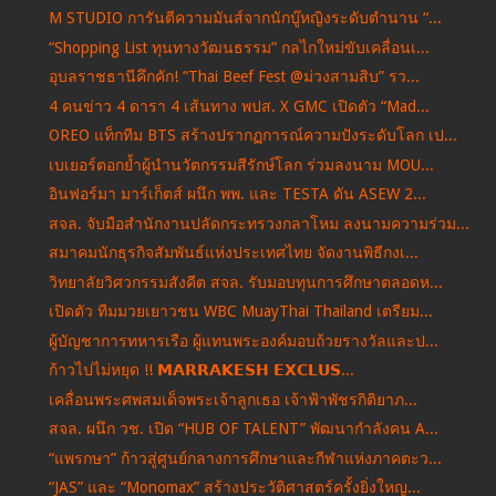
M STUDIO การันตีความมันส์จากนักบู๊หญิงระดับตำนาน “...
“Shopping List ทุนทางวัฒนธรรม” กลไกใหม่ขับเคลื่อนเ...
อุบลราชธานีคึกคัก! “Thai Beef Fest @ม่วงสามสิบ” รว...
4 คนข่าว 4 ดารา 4 เส้นทาง พปส. X GMC เปิดตัว “Mad...
OREO แท็กทีม BTS สร้างปรากฏการณ์ความปังระดับโลก เป...
เบเยอร์ตอกย้ำผู้นำนวัตกรรมสีรักษ์โลก ร่วมลงนาม MOU...
อินฟอร์มา มาร์เก็ตส์ ผนึก พพ. และ TESTA ดัน ASEW 2...
สจล. จับมือสำนักงานปลัดกระทรวงกลาโหม ลงนามความร่วม...
สมาคมนักธุรกิจสัมพันธ์แห่งประเทศไทย จัดงานพิธีกงเ...
วิทยาลัยวิศวกรรมสังคีต สจล. รับมอบทุนการศึกษาตลอดห...
เปิดตัว ทีมมวยเยาวชน WBC MuayThai Thailand เตรียม...
ผู้บัญชาการทหารเรือ ผู้แทนพระองค์มอบถ้วยรางวัลและป...
ก้าวไปไม่หยุด !! 𝗠𝗔𝗥𝗥𝗔𝗞𝗘𝗦𝗛 𝗘𝗫𝗖𝗟𝗨𝗦...
เคลื่อนพระศพสมเด็จพระเจ้าลูกเธอ เจ้าฟ้าพัชรกิติยาภ...
สจล. ผนึก วช. เปิด “HUB OF TALENT” พัฒนากำลังคน A...
“แพรกษา” ก้าวสู่ศูนย์กลางการศึกษาและกีฬาแห่งภาคตะว...
“JAS” และ “Monomax” สร้างประวัติศาสตร์ครั้งยิ่งใหญ...