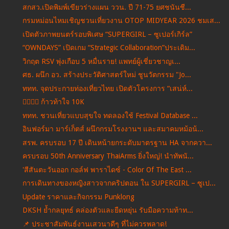
สกสว.เปิดพิมพ์เขียวร่างแผน ววน. ปี 71-75 ยศชนันชี...
กรมหม่อนไหมเชิญชวนเที่ยวงาน OTOP MIDYEAR 2026 ชมเส...
เปิดตัวภาพยนตร์รอบพิเศษ “SUPERGIRL – ซูเปอร์เกิร์ล”
“OWNDAYS” เปิดเกม “Strategic Collaboration”ประเดิม...
วิกฤต RSV พุ่งเกือบ 5 หมื่นราย! แพทย์ผู้เชี่ยวชาญเ...
ศธ. ผนึก อว. สร้างประวัติศาสตร์ใหม่ ชูนวัตกรรม "Jo...
ททท. จุดประกายท่องเที่ยวไทย เปิดตัวโครงการ “เสน่ห์...
🏃‍♂️🏃‍♀️ ก้าวท้าใจ 10K
ททท. ชวนเที่ยวแบบสุขใจ ทดลองใช้ Festival Database ...
อินฟอร์มา มาร์เก็ตส์ ผนึกกรมโรงงานฯ และสมาคมหม้อน้...
สรพ. ครบรอบ 17 ปี เดินหน้ายกระดับมาตรฐาน HA จากควา...
ครบรอบ 50th Anniversary ThaiArms ยิ่งใหญ่! นำทัพนั...
'สีสันตะวันออก กอล์ฟ พาราไดซ์ - Color Of The East ...
การเดินทางของหญิงสาวจากคริปตอน ใน SUPERGIRL – ซูเป...
Update ราคาและกิจกรรม Punklong
DKSH ย้ำกลยุทธ์ คล่องตัวและยืดหยุ่น รับมือความท้าท...
📌 ประชาสัมพันธ์งานเสวนาดีๆ ที่ไม่ควรพลาด!