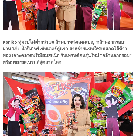
Koriko ทุ่มงบไม่ต่ำกว่า 30 ล้านบาทส่งแคมเปญ ‘กล้านอกกรอบ’
ผ่าน ‘เก่ง-น้ำปิง’ พรีเซ็นเตอร์คู่แรก สาหร่ายแซนวิชอบสอดไส้ข้าว
พอง เจาะตลาดพรีเมียมสแน็ก รับเทรนด์คนรุ่นใหม่ “กล้านอกกรอบ”
พร้อมขยายแบรนด์สู่ตลาดโลก