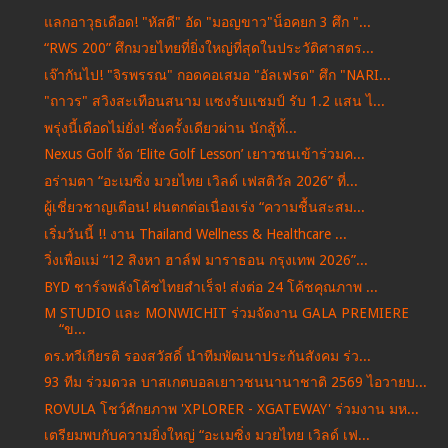
แลกอาวุธเดือด! "หัสดี" อัด "มอญขาว"น็อคยก 3 ศึก "...
“RWS 200” ศึกมวยไทยที่ยิ่งใหญ่ที่สุดในประวัติศาสตร...
เจ๊ากันไป! "จิรพรรณ" กอดคอเสมอ "อัลเฟรด" ศึก "NARI...
"ถาวร" สวิงสะเทือนสนาม แซงรับแชมป์ รับ 1.2 แสน ไ...
พรุ่งนี้เดือดไม่ยั่ง! ชั่งครั้งเดียวผ่าน นักสู้ทั้...
Nexus Golf จัด ‘Elite Golf Lesson’ เยาวชนเข้าร่วมค...
อร่ามตา “อะเมซิ่ง มวยไทย เวิลด์ เฟสติวัล 2026” ที่...
ผู้เชี่ยวชาญเตือน! ฝนตกต่อเนื่องเร่ง “ความชื้นสะสม...
เริ่มวันนี้ !! งาน Thailand Wellness & Healthcare ...
วิ่งเพื่อแม่ “12 สิงหา ฮาล์ฟ มาราธอน กรุงเทพ 2026”...
BYD ชาร์จพลังโค้ชไทยสำเร็จ! ส่งต่อ 24 โค้ชคุณภาพ ...
M STUDIO และ MONWICHIT ร่วมจัดงาน GALA PREMIERE
“ข...
ดร.ทวีเกียรติ รองสวัสดิ์ นำทีมพัฒนาประกันสังคม ร่ว...
93 ทีม ร่วมดวล บาสเกตบอลเยาวชนนานาชาติ 2569 ไอวายบ...
ROVULA โชว์ศักยภาพ 'XPLORER - XGATEWAY' ร่วมงาน มห...
เตรียมพบกับความยิ่งใหญ่ “อะเมซิ่ง มวยไทย เวิลด์ เฟ...