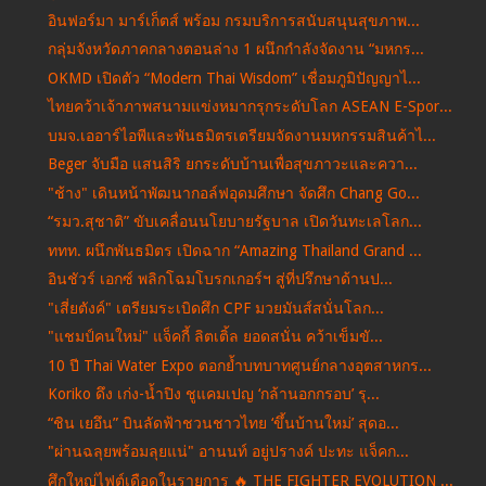
อินฟอร์มา มาร์เก็ตส์ พร้อม กรมบริการสนับสนุนสุขภาพ...
กลุ่มจังหวัดภาคกลางตอนล่าง 1 ผนึกกำลังจัดงาน “มหกร...
OKMD เปิดตัว “Modern Thai Wisdom” เชื่อมภูมิปัญญาไ...
ไทยคว้าเจ้าภาพสนามแข่งหมากรุกระดับโลก ASEAN E-Spor...
บมจ.เออาร์ไอพีและพันธมิตรเตรียมจัดงานมหกรรมสินค้าไ...
Beger จับมือ แสนสิริ ยกระดับบ้านเพื่อสุขภาวะและควา...
"ช้าง" เดินหน้าพัฒนากอล์ฟอุดมศึกษา จัดศึก Chang Go...
“รมว.สุชาติ” ขับเคลื่อนนโยบายรัฐบาล เปิดวันทะเลโลก...
ททท. ผนึกพันธมิตร เปิดฉาก “Amazing Thailand Grand ...
อินชัวร์ เอกซ์ พลิกโฉมโบรกเกอร์ฯ สู่ที่ปรึกษาด้านป...
"เสี่ยตังค์" เตรียมระเบิดศึก CPF มวยมันส์สนั่นโลก...
"แชมป์คนใหม่" แจ็คกี้ ลิตเติ้ล ยอดสนั่น คว้าเข็มขั...
10 ปี Thai Water Expo ตอกย้ำบทบาทศูนย์กลางอุตสาหกร...
Koriko ดึง เก่ง-น้ำปิง ชูแคมเปญ ‘กล้านอกกรอบ’ รุ...
“ชิน เยอึน” บินลัดฟ้าชวนชาวไทย ‘ขึ้นบ้านใหม่’ สุดอ...
"ผ่านฉลุยพร้อมลุยแน่" อานนท์ อยู่ปรางค์ ปะทะ แจ็คก...
ศึกใหญ่ไฟต์เดือดในรายการ 🔥 THE FIGHTER EVOLUTION ...