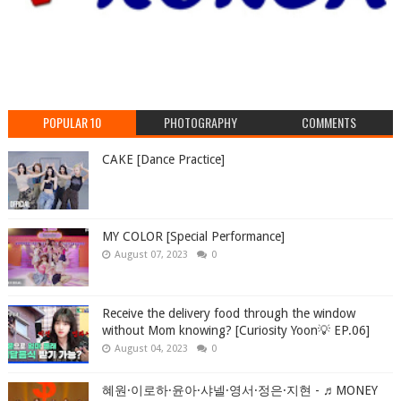
POPULAR 10
PHOTOGRAPHY
COMMENTS
CAKE [Dance Practice]
MY COLOR [Special Performance]
August 07, 2023
0
Receive the delivery food through the window
without Mom knowing? [Curiosity Yoon💡 EP.06]
August 04, 2023
0
혜원·이로하·윤아·샤넬·영서·정은·지현 - ♬MONEY