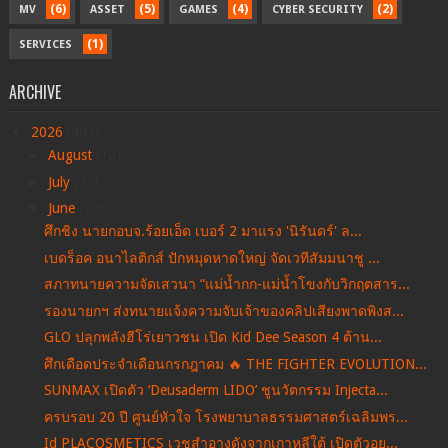
(6)
(5)
(4)
(2)
MV
ASSET
GAMES
CYBER SECURITY
(1)
SERVICES
ARCHIVE
▼
2026
(403)
►
August
(12)
►
July
(97)
▼
June
(79)
ศึกชิง นายกอบจ.ร้อยเอ็ด เบอร์ 2 มาแรง 'นิรันดร์' ล...
เบดร็อค อนาไลติกส์ ปักหมุดหาดใหญ่ จัดเวทีสัมมนาชู ...
สภาทนายความจัดเสวนา “แม่น้ำกก-แม่น้ำโขงกับวิกฤตสาร...
รองนายกฯ ส่งทนายแจ้งความจับเจ้าของคลิปเสียงพาดพิงส...
GLO ปลุกพลังฮีโร่เยาวชน เปิด Kid Dee Season 4 ต้าน...
ศึกเดือดประจำเดือนกรกฎาคม 🔥 THE FIGHTER EVOLUTION...
SUNMAX เปิดตัว ‘Deusaderm LIDO’ ชูนวัตกรรม Injecta...
ครบรอบ 20 ปี ศูนย์หัวใจ โรงพยาบาลธรรมศาสตร์เฉลิมพร...
Id PLACOSMETICS เวชสำอางดังจากเกาหลีใต้ เปิดตัวอย...