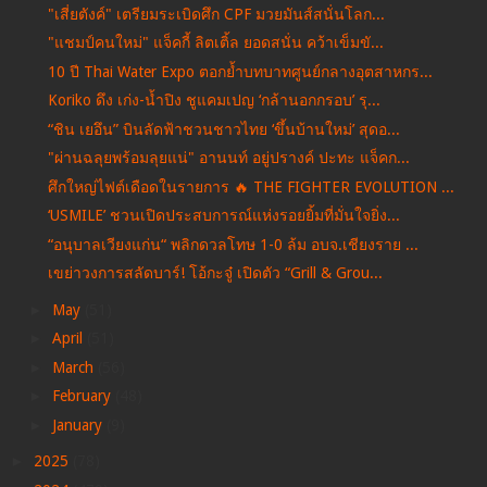
"เสี่ยตังค์" เตรียมระเบิดศึก CPF มวยมันส์สนั่นโลก...
"แชมป์คนใหม่" แจ็คกี้ ลิตเติ้ล ยอดสนั่น คว้าเข็มขั...
10 ปี Thai Water Expo ตอกย้ำบทบาทศูนย์กลางอุตสาหกร...
Koriko ดึง เก่ง-น้ำปิง ชูแคมเปญ ‘กล้านอกกรอบ’ รุ...
“ชิน เยอึน” บินลัดฟ้าชวนชาวไทย ‘ขึ้นบ้านใหม่’ สุดอ...
"ผ่านฉลุยพร้อมลุยแน่" อานนท์ อยู่ปรางค์ ปะทะ แจ็คก...
ศึกใหญ่ไฟต์เดือดในรายการ 🔥 THE FIGHTER EVOLUTION ...
‘USMILE’ ชวนเปิดประสบการณ์แห่งรอยยิ้มที่มั่นใจยิ่ง...
“อนุบาลเวียงแก่น“ พลิกดวลโทษ 1-0 ล้ม อบจ.เชียงราย ...
เขย่าวงการสลัดบาร์! โอ้กะจู๋ เปิดตัว “Grill & Grou...
►
May
(51)
►
April
(51)
►
March
(56)
►
February
(48)
►
January
(9)
►
2025
(78)