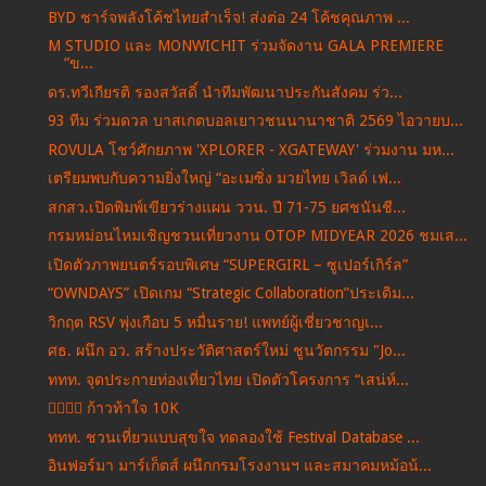
BYD ชาร์จพลังโค้ชไทยสำเร็จ! ส่งต่อ 24 โค้ชคุณภาพ ...
M STUDIO และ MONWICHIT ร่วมจัดงาน GALA PREMIERE
“ข...
ดร.ทวีเกียรติ รองสวัสดิ์ นำทีมพัฒนาประกันสังคม ร่ว...
93 ทีม ร่วมดวล บาสเกตบอลเยาวชนนานาชาติ 2569 ไอวายบ...
ROVULA โชว์ศักยภาพ 'XPLORER - XGATEWAY' ร่วมงาน มห...
เตรียมพบกับความยิ่งใหญ่ “อะเมซิ่ง มวยไทย เวิลด์ เฟ...
สกสว.เปิดพิมพ์เขียวร่างแผน ววน. ปี 71-75 ยศชนันชี...
กรมหม่อนไหมเชิญชวนเที่ยวงาน OTOP MIDYEAR 2026 ชมเส...
เปิดตัวภาพยนตร์รอบพิเศษ “SUPERGIRL – ซูเปอร์เกิร์ล”
“OWNDAYS” เปิดเกม “Strategic Collaboration”ประเดิม...
วิกฤต RSV พุ่งเกือบ 5 หมื่นราย! แพทย์ผู้เชี่ยวชาญเ...
ศธ. ผนึก อว. สร้างประวัติศาสตร์ใหม่ ชูนวัตกรรม "Jo...
ททท. จุดประกายท่องเที่ยวไทย เปิดตัวโครงการ “เสน่ห์...
🏃‍♂️🏃‍♀️ ก้าวท้าใจ 10K
ททท. ชวนเที่ยวแบบสุขใจ ทดลองใช้ Festival Database ...
อินฟอร์มา มาร์เก็ตส์ ผนึกกรมโรงงานฯ และสมาคมหม้อน้...