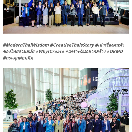
#ModernThaiWisdom #CreativeThaisStory #เล่าเรื่องคนทำ
ของไทยร่วมสมัย #WhyICreate #เพราะฉันอยากสร้าง #OKMD
#กระตุกต่อมคิด