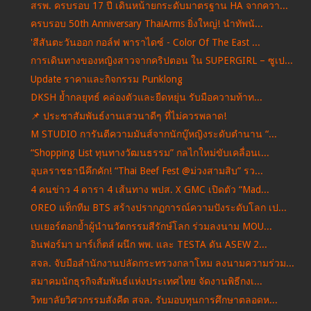
สรพ. ครบรอบ 17 ปี เดินหน้ายกระดับมาตรฐาน HA จากควา...
ครบรอบ 50th Anniversary ThaiArms ยิ่งใหญ่! นำทัพนั...
'สีสันตะวันออก กอล์ฟ พาราไดซ์ - Color Of The East ...
การเดินทางของหญิงสาวจากคริปตอน ใน SUPERGIRL – ซูเป...
Update ราคาและกิจกรรม Punklong
DKSH ย้ำกลยุทธ์ คล่องตัวและยืดหยุ่น รับมือความท้าท...
📌 ประชาสัมพันธ์งานเสวนาดีๆ ที่ไม่ควรพลาด!
M STUDIO การันตีความมันส์จากนักบู๊หญิงระดับตำนาน “...
“Shopping List ทุนทางวัฒนธรรม” กลไกใหม่ขับเคลื่อนเ...
อุบลราชธานีคึกคัก! “Thai Beef Fest @ม่วงสามสิบ” รว...
4 คนข่าว 4 ดารา 4 เส้นทาง พปส. X GMC เปิดตัว “Mad...
OREO แท็กทีม BTS สร้างปรากฏการณ์ความปังระดับโลก เป...
เบเยอร์ตอกย้ำผู้นำนวัตกรรมสีรักษ์โลก ร่วมลงนาม MOU...
อินฟอร์มา มาร์เก็ตส์ ผนึก พพ. และ TESTA ดัน ASEW 2...
สจล. จับมือสำนักงานปลัดกระทรวงกลาโหม ลงนามความร่วม...
สมาคมนักธุรกิจสัมพันธ์แห่งประเทศไทย จัดงานพิธีกงเ...
วิทยาลัยวิศวกรรมสังคีต สจล. รับมอบทุนการศึกษาตลอดห...