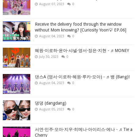
August 07, 2023
0
Receive the delivery food through the window
without Mom knowing? [Curiosity Yoon💡 EP.06]
August 04, 2023
0
혜원·이로하·윤아·샤넬·영서·정은·지현 - ♬MONEY
July 30, 2023
0
댄스A (영서·이로하·혜원·루카·모아) - ♬뱅 (Bang)!
August 04, 2023
0
댕댕 (dangdang)
August 05, 2023
0
서연·민주·모아·지우·히메나·아이리스·에나 - ♬Tie a
Cherry