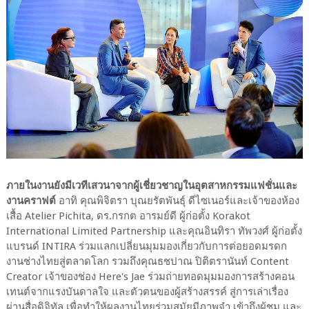
ภายในงานยังมีเวทีเสวนาจากผู้เชี่ยวชาญในอุตสาหกรรมแฟชั่นและ
งานคราฟต์
อาทิ คุณพิจิตรา บุณยรัตพันธุ์ ดีไซเนอร์และเจ้าของห้อง
เสื้อ Atelier Pichita, ดร.กรกต อารมย์ดี ผู้ก่อตั้ง Korakot
International Limited Partnership และคุณอินทิรา ทัพวงศ์ ผู้ก่อตั้ง
แบรนด์ INTIRA ร่วมแลกเปลี่ยนมุมมองเกี่ยวกับการต่อยอดมรดก
งานช่างไทยสู่ตลาดโลก รวมถึงคุณธชปาณ ปิติตรานันท์ Content
Creator เจ้าของช่อง Here's Jae ร่วมถ่ายทอดมุมมองการสร้างคอน
เทนต์จากแรงบันดาลใจ และตัวตนของผู้สร้างสรรค์ สู่การเล่าเรื่อง
ผ่านสื่อดิจิทัล เพื่อทำให้ผลงานไทยร่วมสมัยมีภาพจำ เข้าถึงผู้ชม และ