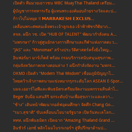
เปิดตัว ทีมมวยเยาวชน WBC MuayThai Thailand เตรียม...
ผู้บัญชาการทหารเรือ ผู้แทนพระองค์มอบถ้วยรางวัลและป...
ก้าวไปไม่หยุด !! 𝗠𝗔𝗥𝗥𝗔𝗞𝗘𝗦𝗛 𝗘𝗫𝗖𝗟𝗨𝗦...
เคลื่อนพระศพสมเด็จพระเจ้าลูกเธอ เจ้าฟ้าพัชรกิติยาภ...
สจล. ผนึก วช. เปิด “HUB OF TALENT” พัฒนากำลังคน A...
“แพรกษา” ก้าวสู่ศูนย์กลางการศึกษาและกีฬาแห่งภาคตะว...
“JAS” และ “Monomax” สร้างประวัติศาสตร์ครั้งยิ่งใหญ...
อินฟอร์มา มาร์เก็ตส์ พร้อม กรมบริการสนับสนุนสุขภาพ...
กลุ่มจังหวัดภาคกลางตอนล่าง 1 ผนึกกำลังจัดงาน “มหกร...
OKMD เปิดตัว “Modern Thai Wisdom” เชื่อมภูมิปัญญาไ...
ไทยคว้าเจ้าภาพสนามแข่งหมากรุกระดับโลก ASEAN E-Spor...
บมจ.เออาร์ไอพีและพันธมิตรเตรียมจัดงานมหกรรมสินค้าไ...
Beger จับมือ แสนสิริ ยกระดับบ้านเพื่อสุขภาวะและควา...
"ช้าง" เดินหน้าพัฒนากอล์ฟอุดมศึกษา จัดศึก Chang Go...
“รมว.สุชาติ” ขับเคลื่อนนโยบายรัฐบาล เปิดวันทะเลโลก...
ททท. ผนึกพันธมิตร เปิดฉาก “Amazing Thailand Grand ...
อินชัวร์ เอกซ์ พลิกโฉมโบรกเกอร์ฯ สู่ที่ปรึกษาด้านป...