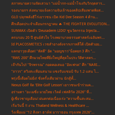
สภาทนายความจัดเสวนา “แม่น้ำกก-แม่น้ำโขงกับวิกฤตสาร...
รองนายกฯ ส่งทนายแจ้งความจับเจ้าของคลิปเสียงพาดพิงส...
GLO ปลุกพลังฮีโร่เยาวชน เปิด Kid Dee Season 4 ต้าน...
ศึกเดือดประจำเดือนกรกฎาคม 🔥 THE FIGHTER EVOLUTION...
SUNMAX เปิดตัว ‘Deusaderm LIDO’ ชูนวัตกรรม Injecta...
ครบรอบ 20 ปี ศูนย์หัวใจ โรงพยาบาลธรรมศาสตร์เฉลิมพร...
Id PLACOSMETICS เวชสำอางดังจากเกาหลีใต้ เปิดตัวอย...
แลกอาวุธเดือด! "หัสดี" อัด "มอญขาว"น็อคยก 3 ศึก "...
“RWS 200” ศึกมวยไทยที่ยิ่งใหญ่ที่สุดในประวัติศาสตร...
เจ๊ากันไป! "จิรพรรณ" กอดคอเสมอ "อัลเฟรด" ศึก "NARI...
"ถาวร" สวิงสะเทือนสนาม แซงรับแชมป์ รับ 1.2 แสน ไ...
พรุ่งนี้เดือดไม่ยั่ง! ชั่งครั้งเดียวผ่าน นักสู้ทั้...
Nexus Golf จัด ‘Elite Golf Lesson’ เยาวชนเข้าร่วมค...
อร่ามตา “อะเมซิ่ง มวยไทย เวิลด์ เฟสติวัล 2026” ที่...
ผู้เชี่ยวชาญเตือน! ฝนตกต่อเนื่องเร่ง “ความชื้นสะสม...
เริ่มวันนี้ !! งาน Thailand Wellness & Healthcare ...
วิ่งเพื่อแม่ “12 สิงหา ฮาล์ฟ มาราธอน กรุงเทพ 2026”...