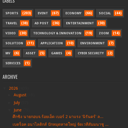
LABELS
(203)
(67)
(66)
(44)
SPORTS
EVENT
ECONOMY
SOCIAL
(38)
(36)
(30)
TRAVEL
AD POST
ENTERTAINMENT
(30)
(19)
(14)
VIDEO
TECHNOLOGY & INNOVATION
ZOOM
(11)
(10)
(7)
SOLUTION
APPLICATION
ENVIRONMENT
(6)
(5)
(4)
(2)
MV
ASSET
GAMES
CYBER SECURITY
(1)
SERVICES
ARCHIVE
▼
2026
(409)
►
August
(18)
►
July
(97)
▼
June
(79)
ศึกชิง นายกอบจ.ร้อยเอ็ด เบอร์ 2 มาแรง 'นิรันดร์' ล...
เบดร็อค อนาไลติกส์ ปักหมุดหาดใหญ่ จัดเวทีสัมมนาชู ...