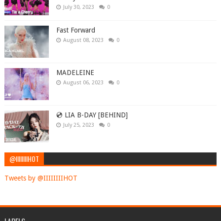
July 30, 2023
0
Fast Forward
August 08, 2023
0
MADELEINE
August 06, 2023
0
💿 LIA B-DAY [BEHIND]
July 25, 2023
0
@IIIIIIIIHOT
Tweets by @IIIIIIIIHOT