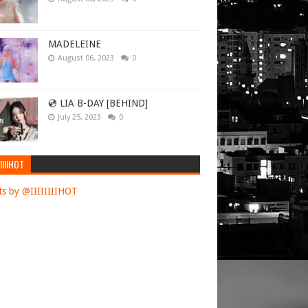
MADELEINE
August 06, 2023
0
💿 LIA B-DAY [BEHIND]
July 25, 2023
0
IIIIHOT
s by @IIIIIIIIHOT