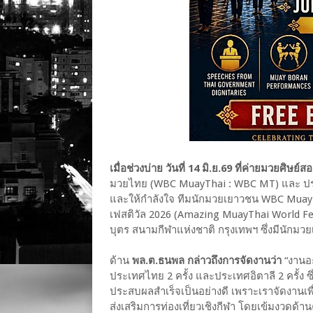
เมื่อช่วงบ่าย วันที่ 14 มิ.ย.69 ที่ค่ายมวยศิษย์
มวยไทย (WBC MuayThai : WBC MT) และ ประ
และให้กำลังใจ ทีมนักมวยเยาวชน WBC MuayTh
เฟสติวัล 2026 (Amazing MuayThai World Festi
บุตร สนามกีฬาแห่งชาติ กรุงเทพฯ ซึ่งมีนักม
ด้าน
พล.ต.ธนพล กล่าวถึงการจัดงานว่า
“งานอะ
ประเทศไทย 2 ครั้ง และประเทศอิตาลี 2 ครั้ง ซึ่งครั
ประสบผลสำเร็จเป็นอย่างดี เพราะเราจัดงานเ
ส่งเสริมการท่องเที่ยวเชิงกีฬา โดยเข้มงวดด้