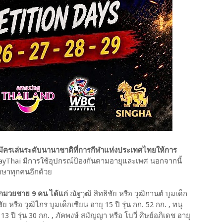
มัครเล่นระดับนานาชาติที่การกีฬาแห่งประเทศไทยให้การ
Thai มีการใช้อุปกรณ์ป้องกันตามอายุและเพศ นอกจากนี้
ึกษาทุกคนอีกด้วย
กมวยชาย 9 คน ได้แก่
ณัฐวุฒิ สิทธิชัย หรือ วุฒิกานต์ บูมเด็ก
ิชัย หรือ วุฒิไกร บูมเด็กเซียน อายุ 15 ปี รุ่น กก. 52 กก. , ทนุ
 ปี รุ่น 30 กก. , ภัคพงษ์ สมัญญา หรือ โบวี่ ศิษย์อภิเดช อายุ