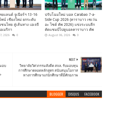
ไทยแลนด์ จูเนียร์ฯ 13-16
ปรับโฉมใหม่ บอล Carabao 7-a-
ลไพน์ เชียงใหม่ ยกระดับ
Side Cup 2026 (คาราบาว เซเว่น
ชนไทย สู่เส้นทาง เอเจจี
อะ ไซด์ คัพ 2026) แข่งระบบลีก
ฐอเมริกา
คัดแชมป์ไปดูบอลคาราบาว คัพ
7, 2026
0
August 06, 2026
0
NEXT
์มอบ
วิทยาลัยวิศวกรรมสังคีต สจล. รับมอบทุน
การศึกษาตลอดหลักสูตร สนับสนุนโอกาส
P
ทางการศึกษาแก่นักศึกษาที่มีศักยภาพ
BLOGGER
DISQUS
FACEBOOK