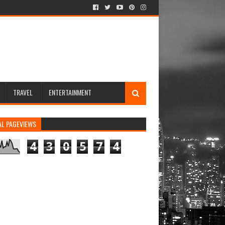
TRAVEL
ENTERTAINMENT
AL PAGEVIEWS
4
3
0
5
7
4