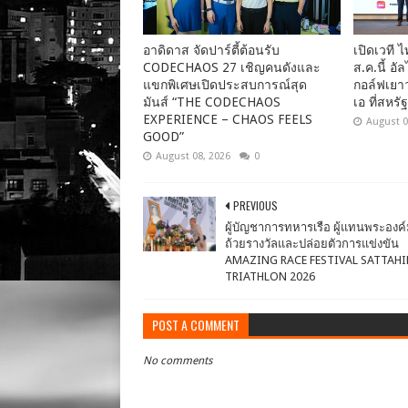
อาดิดาส จัดปาร์ตี้ต้อนรับ
เปิดเวที 
CODECHAOS 27 เชิญคนดังและ
ส.ค.นี้ อั
แขกพิเศษเปิดประสบการณ์สุด
กอล์ฟเยาว
มันส์ “THE CODECHAOS
เอ ที่สหรั
EXPERIENCE – CHAOS FEELS
August 0
GOOD”
August 08, 2026
0
PREVIOUS
ผู้บัญชาการทหารเรือ ผู้แทนพระองค
ถ้วยรางวัลและปล่อยตัวการแข่งขัน
AMAZING RACE FESTIVAL SATTAHI
TRIATHLON 2026
POST A COMMENT
No comments