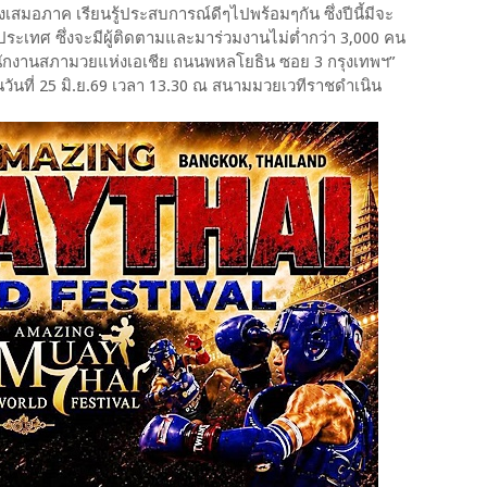
สมอภาค เรียนรู้ประสบการณ์ดีๆไปพร้อมๆกัน ซึ่งปีนี้มีจะ
ระเทศ ซึ่งจะมีผู้ติดตามและมาร่วมงานไม่ต่ำกว่า 3,000 คน
ี่สำนักงานสภามวยแห่งเอเชีย ถนนพหลโยธิน ซอย 3 กรุงเทพฯ”
วันที่ 25 มิ.ย.69 เวลา 13.30 ณ สนามมวยเวทีราชดำเนิน