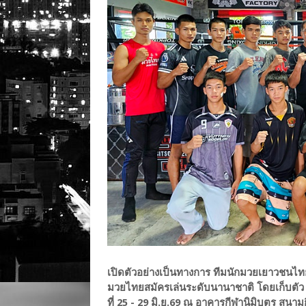
เปิดตัวอย่างเป็นทางการ ทีมนักมวยเยาวชนไทย
มวยไทยสมัครเล่นระดับนานาชาติ โดยเก็บตัว 2 
ที่ 25 - 29 มิ.ย.69 ณ อาคารกีฬานิมิบุตร สนา