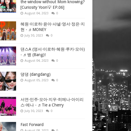
the window without Mom knowing?
[Curiosity Yoon💡 EP.06]
August 04, 2023
0
혜원·이로하·윤아·샤넬·영서·정은·지
현 - ♬MONEY
July 30, 2023
0
댄스A (영서·이로하·혜원·루카·모아)
- ♬뱅 (Bang)!
August 04, 2023
0
댕댕 (dangdang)
August 05, 2023
0
서연·민주·모아·지우·히메나·아이리
스·에나 - ♬Tie a Cherry
July 30, 2023
0
Fast Forward
August 08, 2023
0