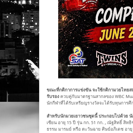
ขณะที่กติกาการแข่งขัน จะใช้กติกามวยไทยส
รับรอง
ควบคู่กับมาตรฐานสากลของ WBC Muay
นักกีฬาที่ได้รับเหรียญรางวัลจะได้รับทุนการศ
สำหรับนักมวยเยาวชนชุดนี้ ประกอบไปด้วย นั
เซียน อายุ 15 ปี รุ่น กก. 51 กก. , ณัฐสิทธิ์ สิทธ
ธรรม มารมย์ หรือ ตะวันฉาย ศิษย์อภิเดช อายุ 13