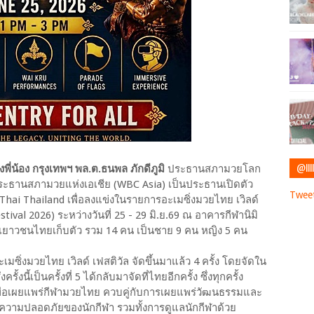
@IIII
สองพี่น้อง กรุงเทพฯ พล.ต.ธนพล ภักดีภูมิ
ประธานสภามวยโลก
ธานสภามวยแห่งเอเชีย (WBC Asia) เป็นประธานเปิดตัว
Tweet
ai Thailand เพื่อลงแข่งในรายการอะเมซิ่งมวยไทย เวิลด์
val 2026) ระหว่างวันที่ 25 - 29 มิ.ย.69 ณ อาคารกีฬานิมิ
วยเยาวชนไทยเก็บตัว รวม 14 คน เป็นชาย 9 คน หญิง 5 คน
เมซิ่งมวยไทย เวิลด์ เฟสติวัล จัดขึ้นมาแล้ว 4 ครั้ง โดยจัดใน
้งนี้เป็นครั้งที่ 5 ได้กลับมาจัดที่ไทยอีกครั้ง ซึ่งทุกครั้ง
พื่อเผยแพร่กีฬามวยไทย ควบคู่กับการเผยแพร่วัฒนธรรมและ
านความปลอดภัยของนักกีฬา รวมทั้งการดูแลนักกีฬาด้วย