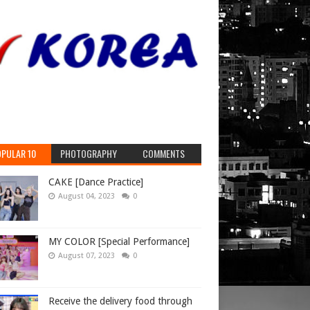
PULAR 10
PHOTOGRAPHY
COMMENTS
CAKE [Dance Practice]
August 04, 2023
0
MY COLOR [Special Performance]
August 07, 2023
0
Receive the delivery food through