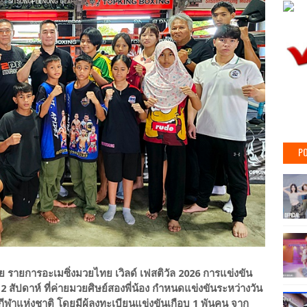
PO
 รายการอะเมซิ่งมวยไทย เวิลด์ เฟสติวัล 2026 การแข่งขัน
สัปดาห์ ที่ค่ายมวยศิษย์สองพี่น้อง กำหนดแข่งขันระหว่างวัน
มกีฬาแห่งชาติ โดยมีผู้ลงทะเบียนแข่งขันเกือบ 1 พันคน จาก