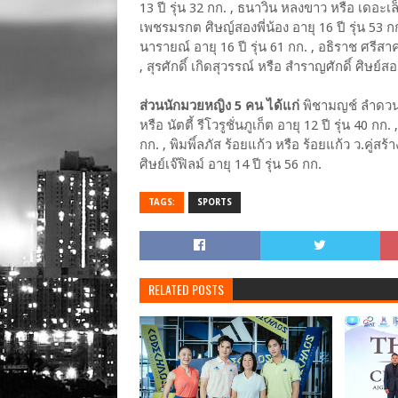
13 ปี รุ่น 32 กก. , ธนาวิน หลงขาว หรือ เดอะเล็ก 
เพชรมรกต ศิษญ์สองพี่น้อง อายุ 16 ปี รุ่น 53
นารายณ์ อายุ 16 ปี รุ่น 61 กก. , อธิราช ศรีสาคร
, สุรศักดิ์ เกิดสุวรรณ์ หรือ สำราญศักดิ์ ศิษย์สอง
ส่วนนักมวยหญิง 5 คน ได้แก่
พิชามญช์ ลำดวน หร
หรือ นัตตี้ รีโวรูชั่นภูเก็ต อายุ 12 ปี รุ่น 40 
กก. , พิมพิ์ลภัส ร้อยแก้ว หรือ ร้อยแก้ว ว.คู่สร
ศิษย์เจ๊ฟิลม์ อายุ 14 ปี รุ่น 56 กก.
TAGS:
SPORTS
RELATED POSTS