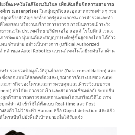
วจริงเรื่องเทคโนโลยีโดรนในไทย
เพื่อเติมเต็มขีดความสามารถ
ค์กร (Enterprise)
ในกลุ่มธุรกิจและอุตสาหกรรมต่าง ๆ รวม
ิ่งปลูกสร้างสำคัญของทั้งภาครัฐและเอกชน การสำรวจและทำ
ที่โดยรอบ หรืองานบริการการจราจร การบินตรวจเฝ้าระวัง
าธารณะใน ประเทศไทย บริษัท เอไอ แอนด์ โรโบติกส์ เวนเจ
ด้านการพัฒนา หุ่นยนต์และปัญญาประดิษฐ์ขั้นสูงของไทย ได้ก้าว
ทน จำหน่าย อย่างเป็นทางการ (Official Authorized
ไซต์ หลักของ Autel Robotics แบรนด์เทคโนโลยีระดับโลกด้าน
หรับรวบรวมข้อมูลไว้ที่ศูนย์กลาง (Data consolidation) และ
 ซึ่งออกแบบให้สอดคล้องและบูรณาการกับระบบของ Autel
ะและภารกิจของโดรนและการควบคุมและเฝ้าระวังแบบรวม
ment) ทำได้สะดวกรวดเร็ว และสามารถเชื่อมต่อกับระบบอื่น
 อีกทั้งลูกค้าสามารถตรวจสอบสถานะของโดรนพร้อมวีดีโอ ภาพ
ะยุกต์นำ AI เข้าใช้ได้ทั้งแบบ Real-time และ Post
างลงตัว ไม่ว่าจะทำ Human หรือ Object detection และแจ้ง
ห้โดรนบินไปยังพื้นที่เป้าหมายเมื่อได้รับแจ้ง