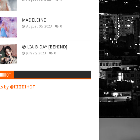
MADELEINE
August 06, 2023
0
💿 LIA B-DAY [BEHIND]
July 25, 2023
0
IIIIHOT
s by @IIIIIIIIHOT