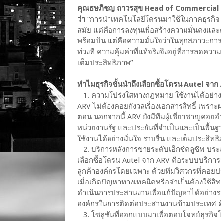
คุณธษภิชญ ถาวรสุข Head of Commercial บริ
ว่า
“การนำเทคโนโลยีโดรนมาใช้ในภาคธุรกิจ ไม
สมัย แต่คือการลงทุนเพื่อสร้างความมั่นคงและต่อ
พร้อมบิน แต่คือความมั่นใจว่าในทุกสภาวะการ
ท่วงที ความคุ้มค่าที่แท้จริงจึงอยู่ที่การลด
เต็มประสิทธิภาพ”
ทำไมธุรกิจชั้นนำถึงเลือกซื้อโดรน Autel จาก
1. ความโปร่งใสทางกฎหมาย ใช้งานได้อย่างเต
ARV ไม่ต้องคอยกังวลเรื่องเอกสารสิทธิ์ เพร
ตอน นอกจากนี้ ARV ยังมีทีมผู้เชี่ยวชาญคอ
หน่วยงานรัฐ และประกันที่จำเป็นและเป็นพื้น
ใช้งานได้อย่างมั่นใจ ราบรื่น และเต็มประสิทธ
2. บริการหลังการขายระดับเอ็กซ์คลูซีฟ ประสา
เลือกซื้อโดรน Autel จาก ARV คือระบบบริการห
ลูกค้าองค์กรโดยเฉพาะ ด้วยทีมวิศวกรที่คอยป
เมื่อเกิดปัญหาทางเทคนิคหรือจำเป็นต้องใช้สิ
ดำเนินการประสานงานเพื่อแก้ปัญหาได้อย่าง
องค์กรในการติดต่อประสานงานข้ามประเทศ 
3. โซลูชันที่ออกแบบมาเพื่อตอบโจทย์ธุรกิจโด