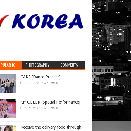
PULAR 10
PHOTOGRAPHY
COMMENTS
CAKE [Dance Practice]
August 04, 2023
0
MY COLOR [Special Performance]
August 07, 2023
0
Receive the delivery food through