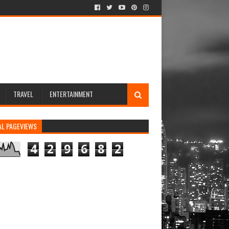
TRAVEL
ENTERTAINMENT
AL PAGEVIEWS
4
2
9
6
8
2