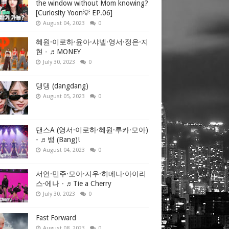
the window without Mom knowing?
[Curiosity Yoon💡 EP.06]
August 04, 2023
0
혜원·이로하·윤아·샤넬·영서·정은·지
현 - ♬MONEY
July 30, 2023
0
댕댕 (dangdang)
August 05, 2023
0
댄스A (영서·이로하·혜원·루카·모아)
- ♬뱅 (Bang)!
August 04, 2023
0
서연·민주·모아·지우·히메나·아이리
스·에나 - ♬Tie a Cherry
July 30, 2023
0
Fast Forward
August 08, 2023
0