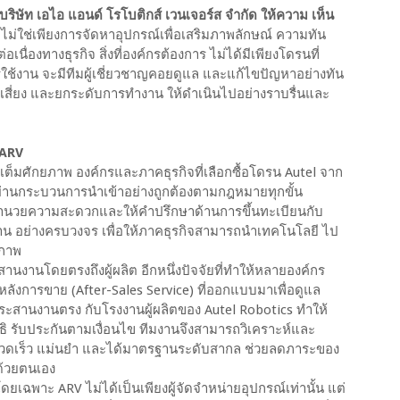
ษัท เอไอ แอนด์ โรโบติกส์ เวนเจอร์ส จำกัด ให้ความ เห็น
่ใช่เพียงการจัดหาอุปกรณ์เพื่อเสริมภาพลักษณ์ ความทัน
เนื่องทางธุรกิจ สิ่งที่องค์กรต้องการ ไม่ได้มีเพียงโดรนที่
ใช้งาน จะมีทีมผู้เชี่ยวชาญคอยดูแล และแก้ไขปัญหาอย่างทัน
ความเสี่ยง และยกระดับการทำงาน ให้ดำเนินไปอย่างราบรื่นและ
 ARV
็มศักยภาพ องค์กรและภาคธุรกิจที่เลือกซื้อโดรน Autel จาก
าะผ่านกระบวนการนำเข้าอย่างถูกต้องตามกฎหมายทุกขั้น
ยอำนวยความสะดวกและให้คำปรึกษาด้านการขึ้นทะเบียนกับ
ฐาน อย่างครบวงจร เพื่อให้ภาคธุรกิจสามารถนำเทคโนโลยี ไป
ิภาพ
นงานโดยตรงถึงผู้ผลิต อีกหนึ่งปัจจัยที่ทำให้หลายองค์กร
ลังการขาย (After-Sales Service) ที่ออกแบบมาเพื่อดูแล
ระสานงานตรง กับโรงงานผู้ผลิตของ Autel Robotics ทำให้
ทธิ รับประกันตามเงื่อนไข ทีมงานจึงสามารถวิเคราะห์และ
รวดเร็ว แม่นยำ และได้มาตรฐานระดับสากล ช่วยลดภาระของ
ด้วยตนเอง
ยเฉพาะ ARV ไม่ได้เป็นเพียงผู้จัดจำหน่ายอุปกรณ์เท่านั้น แต่