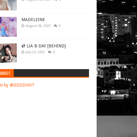
MADELEINE
August 06, 2023
0
💿 LIA B-DAY [BEHIND]
July 25, 2023
0
IIIIHOT
s by @IIIIIIIIHOT