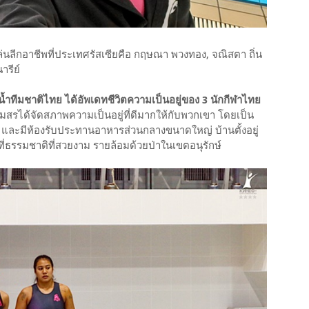
เล่นลีกอาชีพที่ประเทศรัสเซียคือ กฤษณา พวงทอง, จณิสตา ถิ่น
ารีย์
น้ำทีมชาติไทย ได้อัพเดทชีวิตความเป็นอยู่ของ 3 นักกีฬาไทย
โมสรได้จัดสภาพความเป็นอยู่ที่ดีมากให้กับพวกเขา โดยเป็น
ว และมีห้องรับประทานอาหารส่วนกลางขนาดใหญ่ บ้านตั้งอยู่
นที่ธรรมชาติที่สวยงาม รายล้อมด้วยป่าในเขตอนุรักษ์