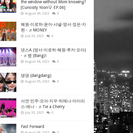
the window without Mom knowing?
[Curiosity Yoon💡 EP.06]
August 04, 2023
0
혜원·이로하·윤아·샤넬·영서·정은·지
현 - ♬MONEY
July 30, 2023
0
댄스A (영서·이로하·혜원·루카·모아)
- ♬뱅 (Bang)!
August 04, 2023
0
댕댕 (dangdang)
August 05, 2023
0
서연·민주·모아·지우·히메나·아이리
스·에나 - ♬Tie a Cherry
July 30, 2023
0
Fast Forward
August 08, 2023
0