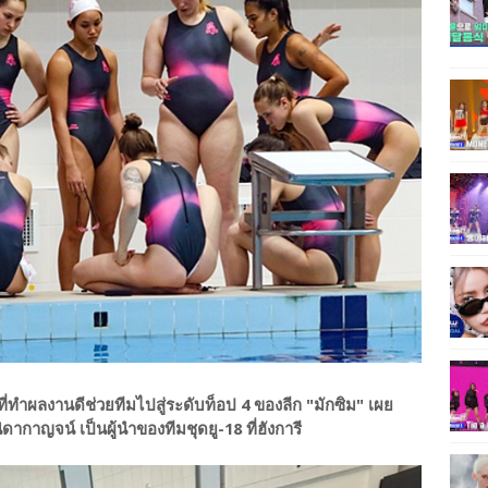
ทำผลงานดีช่วยทีมไปสู่ระดับท็อป 4 ของลีก "มักซิม" เผย
าญจน์ เป็นผู้นำของทีมชุดยู-18 ที่ฮังการี