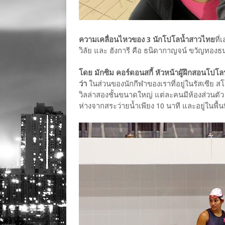
ความเคลื่อนไหวของ 3 นักโปโลน้ำสาวไทย
ที่
วิลัย และ ฮังการี คือ ธนิดากาญจน์ ขวัญทองธน
โดย มักซิม คอร์ดอนสกี้ หัวหน้าผู้ฝึกสอนโปโล
ว่า
ในส่วนของนักกีฬาของเราที่อยู่ในรัสเซีย ส
วิลล่าสองชั้นขนาดใหญ่ แต่ละคนมีห้องส่วนตั
ห่างจากสระว่ายน้ำเพียง 10 นาที และอยู่ในพื้