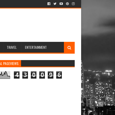
TRAVEL
ENTERTAINMENT
AL PAGEVIEWS
4
3
0
0
9
6