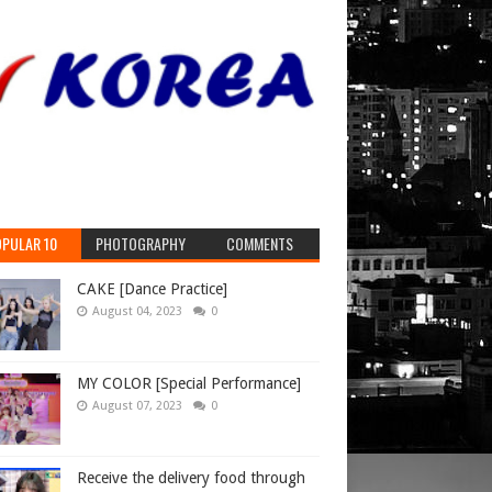
PULAR 10
PHOTOGRAPHY
COMMENTS
CAKE [Dance Practice]
August 04, 2023
0
MY COLOR [Special Performance]
August 07, 2023
0
Receive the delivery food through