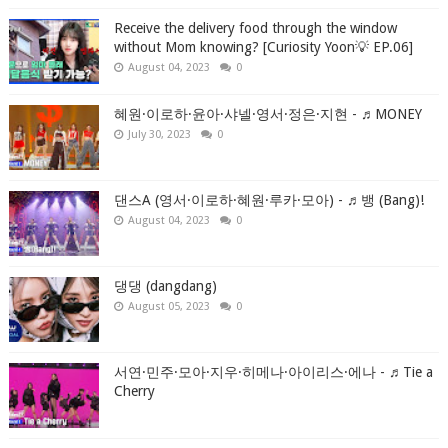
Receive the delivery food through the window
without Mom knowing? [Curiosity Yoon💡 EP.06]
August 04, 2023
0
혜원·이로하·윤아·샤넬·영서·정은·지현 - ♬MONEY
July 30, 2023
0
댄스A (영서·이로하·혜원·루카·모아) - ♬뱅 (Bang)!
August 04, 2023
0
댕댕 (dangdang)
August 05, 2023
0
서연·민주·모아·지우·히메나·아이리스·에나 - ♬Tie a
Cherry