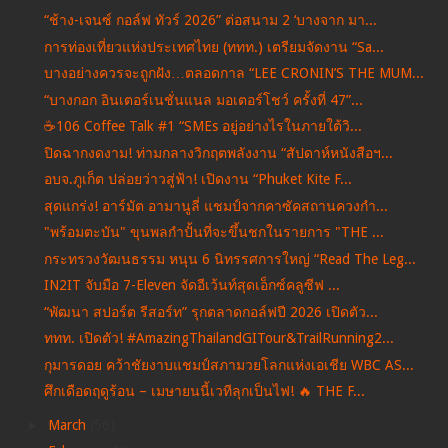
“ช้าง-เจนซ์ กอล์ฟ ทัวร์ 2026” ต่อสนาม 2 ‘บางจาก มา...
การท่องเที่ยวแห่งประเทศไทย (ททท.) เตรียมจัดงาน “Sa...
บางอย่างควรจะถูกฝัง…ตลอดกาล “LEE CRONIN’S THE MUM...
“บางกอก อินเตอร์เนชั่นแนล มอเตอร์โชว์ ครั้งที่ 47”...
☕️106 Coffee Talk #1 “SMEs อยู่อย่างไรในภายใต้วิ...
ปิดฉากงดงาม! ท่ามกลางวิกฤตพลังงาน “สัปดาห์หนังสือฯ...
อบจ.ภูเก็ต ปล่อยว่าวสู่ฟ้า! เปิดงาน “Phuket Kite F...
สุดแกร่ง! อาร์มัต อามานูลี่ แชมป์จากคาซัคสถานควงกำ...
"พร้อมตะบัน" ขุนพลกำปั้นที่จะขึ้นชกในรายการ "THE ...
กระทรวงวัฒนธรรม หนุน 6 นิทรรศการใหญ่ “Read The Leg...
IN2IT จับมือ 7-Eleven จัดอีเว้นท์สุดเอ็กซ์คลูซีฟ ...
“พัฒนา สปอร์ต รีสอร์ท” รุกตลาดกอล์ฟปี 2026 เปิดตัว...
ททท. เปิดตัว! #AmazingThailandGITour&TrailRunning2...
กุมารดอย คว้าชัยงาบแชมป์สภามวยโลกแห่งเอเชีย WBC AS...
ศึกเดือดฤดูร้อน – เมษายนนี้เวทีลุกเป็นไฟ! 🔥 THE F...
►
March
(56)