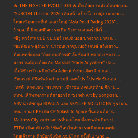
🔥 THE FIGHTER EVOLUTION 🔥 ศึกเดือดประจำเดือนพฤษภ...
“SUBCON Thailand 2026 เดินหน้าสร้างโอกาสผู้ประกอบก...
ไทยเตรียมกระหึ่ม! แถลงใหญ่ "Asia Road Racing 2026"...
3 พ.ค. นี้ คิกออฟกิจกรรมเดิน-วิ่งการกุศลครั้งยิ่งใ...
“ซีวู พาร์ค”แชมป์ ซุปเปอร์ เจนซ์ บอย ‘บางจาก มาสเต...
“ชัยพัฒนา-สุธันยา” นำรอบแรกซุปเปอร์ เจนซ์ สวิงเยาว...
ทีมแพทย์แถลง "ก้อง-สมเกียรติ" ล้มซ้อม 3 พลาดเรซแรก...
สงกรานต์สุดเดือด กับ Marshall “Party Anywhere” ปล...
เอ็มจีซี มารีน ผนึกกำลัง Azimut Yachts อิตาลี ชวนส...
ชัยณรงค์-สิริทรัพย์ คว้าแชมป์ แคทโปร โปรเฟสชันนอล ...
"หัสดี" ควงแขน "พรเพชร" เข้ารอบ 8 คนสุดท้าย ศึก "ม...
ททท. เสิร์ฟสงกรานต์สายอาร์ต “Saneh Art by Songkran...
ARV นำทัพกลุ่ม ROVULA และ SKYLLER SOLUTIONS ชูธงนว...
กทม. ร่วม CPF เปิด CP Splash to Space ปั้นแลนด์มาร...
Mattress City เขย่าวงการที่นอนไทย ทิ้งภาพจำเดิมๆ ป...
ETDA เปิดเวที เคลียร์ชัดเงื่อนไขค่าธรรมเนียมแพลตฟอ...
ไทยเจ้าภาพ คิกบ๊อกซิ่งชิงแชมป์โลก ครั้งที่ 2 “2nd ...