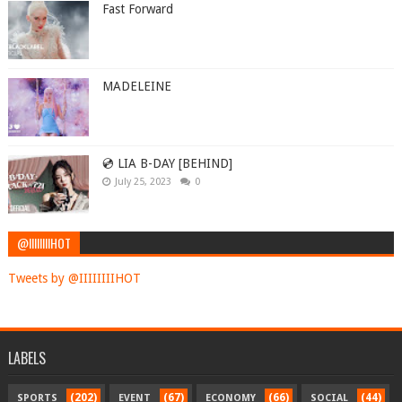
Fast Forward
MADELEINE
💿 LIA B-DAY [BEHIND]
July 25, 2023
0
@IIIIIIIIHOT
Tweets by @IIIIIIIIHOT
LABELS
(202)
(67)
(66)
(44)
SPORTS
EVENT
ECONOMY
SOCIAL