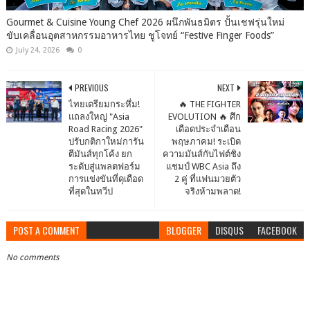
Gourmet & Cuisine Young Chef 2026 ผนึกพันธมิตร ปั้นเชฟรุ่นใหม่
ขับเคลื่อนอุตสาหกรรมอาหารไทย ชูโจทย์ “Festive Finger Foods”
July 24, 2026
0
PREVIOUS
NEXT
ไทยเตรียมกระหึ่ม!
🔥 THE FIGHTER
แถลงใหญ่ "Asia
EVOLUTION 🔥 ศึก
Road Racing 2026"
เดือดประจำเดือน
ปรับกติกาใหม่การัน
พฤษภาคม! ระเบิด
ตีมันส์ทุกโค้ง ยก
ความมันส์กับไฟต์ชิง
ระดับสู่แพลตฟอร์ม
แชมป์ WBC Asia ถึง
การแข่งขันที่ดุเดือด
2 คู่ ที่แฟนมวยตัว
ที่สุดในทวีป
จริงห้ามพลาด!
POST A COMMENT
BLOGGER
DISQUS
FACEBOOK
No comments