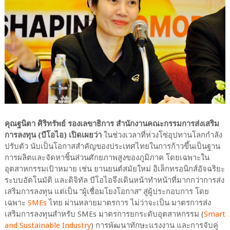
คุณฐนิตา ศิริทรัพย์ รองเลขาธิการ สำนักงานคณะกรรมการส่งเสริม
การลงทุน (บีโอไอ) เปิดเผยว่า
ในช่วงเวลาที่ห่วงโซ่อุปทานโลกกำลัง
ปรับตัว นับเป็นโอกาสสำคัญของประเทศไทยในการก้าวขึ้นเป็นฐาน
การผลิตและจัดหาชิ้นส่วนศักยภาพสูงของภูมิภาค โดยเฉพาะใน
อุตสาหกรรมเป้าหมาย เช่น ยานยนต์สมัยใหม่ อิเล็กทรอนิกส์อัจฉริยะ
ระบบอัตโนมัติ และดิจิทัล บีโอไอจึงเดินหน้าทำหน้าที่มากกว่าการส่ง
เสริมการลงทุน แต่เป็น “ผู้เชื่อมโยงโอกาส” สู่ผู้ประกอบการ โดย
เฉพาะ
SMEs
ไทย ผ่านหลายมาตรการ ไม่ว่าจะเป็น มาตรการส่ง
เสริมการลงทุนสำหรับ SMEs มาตรการยกระดับอุตสาหกรรม (
Smart
and Sustainable Industry
) การพัฒนาทักษะแรงงาน และการจับคู่