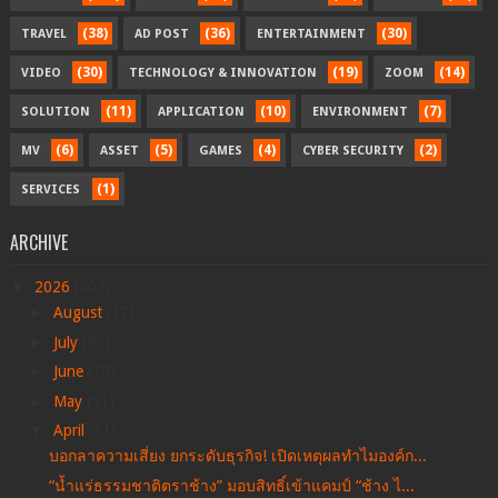
(38)
(36)
(30)
TRAVEL
AD POST
ENTERTAINMENT
(30)
(19)
(14)
VIDEO
TECHNOLOGY & INNOVATION
ZOOM
(11)
(10)
(7)
SOLUTION
APPLICATION
ENVIRONMENT
(6)
(5)
(4)
(2)
MV
ASSET
GAMES
CYBER SECURITY
(1)
SERVICES
ARCHIVE
▼
2026
(408)
►
August
(17)
►
July
(97)
►
June
(79)
►
May
(51)
▼
April
(51)
บอกลาความเสี่ยง ยกระดับธุรกิจ! เปิดเหตุผลทำไมองค์ก...
“น้ำแร่ธรรมชาติตราช้าง” มอบสิทธิ์เข้าแคมป์ “ช้าง ไ...