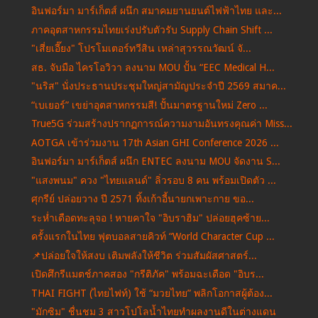
อินฟอร์มา มาร์เก็ตส์ ผนึก สมาคมยานยนต์ไฟฟ้าไทย และ...
ภาคอุตสาหกรรมไทยเร่งปรับตัวรับ Supply Chain Shift ...
"เสี่ยเอี๊ยง" โปรโมเตอร์ทวีสิน เหล่าสุวรรณวัฒน์ จั...
สธ. จับมือ ไครโอวิวา ลงนาม MOU ปั้น “EEC Medical H...
"นริส" นั่งประธานประชุมใหญ่สามัญประจำปี 2569 สมาค...
“เบเยอร์” เขย่าอุตสาหกรรมสี! ปั้นมาตรฐานใหม่ Zero ...
True5G ร่วมสร้างปรากฏการณ์ความงามอันทรงคุณค่า Miss...
AOTGA เข้าร่วมงาน 17th Asian GHI Conference 2026 ...
อินฟอร์มา มาร์เก็ตส์ ผนึก ENTEC ลงนาม MOU จัดงาน S...
"แสงพนม" ควง "ไทยแลนด์" ลิ่วรอบ 8 คน พร้อมเปิดตัว ...
ศุกรีย์ ปล่อยวาง ปี 2571 ทิ้งเก้าอี้นายกเพาะกาย ขอ...
ระห่ำเดือดทะลุจอ ! หายคาใจ "อิบราฮิม" ปล่อยฮุคซ้าย...
ครั้งแรกในไทย ฟุตบอลสายคิวท์ “World Character Cup ...
📌ปล่อยใจให้สงบ เติมพลังให้ชีวิต ร่วมสัมผัสศาสตร์...
เปิดศึกรีแมตช์ภาคสอง "กรีติภัค" พร้อมฉะเดือด "อิบร...
THAI FIGHT (ไทยไฟท์) ใช้ “มวยไทย” พลิกโอกาสผู้ต้อง...
"มักซิม" ชื่นชม 3 สาวโปโลน้ำไทยทำผลงานดีในต่างแดน