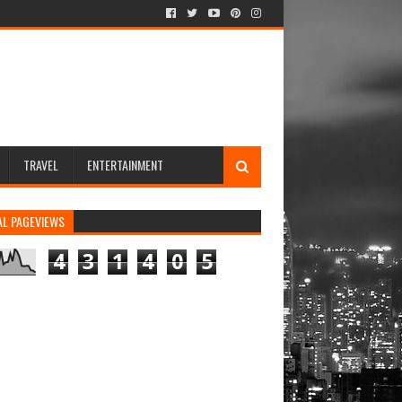
TRAVEL
ENTERTAINMENT
AL PAGEVIEWS
4
3
1
4
0
5