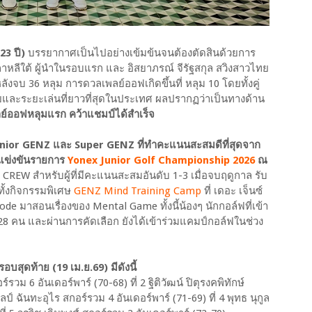
23 ปี)
บรรยากาศเป็นไปอย่างเข้มข้นจนต้องตัดสินด้วยการ
หลีใต้ ผู้นำในรอบแรก และ อิสยาภรณ์ จีรัฐสกุล สวิงสาวไทย
ังจบ 36 หลุม การดวลเพลย์ออฟเกิดขึ้นที่ หลุม 10 โดยทั้งคู่
ยและระยะเล่นที่ยาวที่สุดในประเทศ ผลปรากฏว่าเป็นทางด้าน
์ออฟหลุมแรก คว้าแชมป์ได้สำเร็จ
Junior GENZ และ Super GENZ ที่ทำคะแนนสะสมดีที่สุดจาก
ไปแข่งขันรายการ
Yonex Junior Golf Championship 2026
ณ
Z CREW สำหรับผู้ที่มีคะแนนสะสมอันดับ 1-3 เมื่อจบฤดูกาล รับ
มทั้งกิจกรรมพิเศษ
GENZ Mind Training Camp
ที่ เดอะ เจ็นซ์
de มาสอนเรื่องของ Mental Game ทั้งนี้น้องๆ นักกอล์ฟที่เข้า
28 คน และผ่านการคัดเลือก ยังได้เข้าร่วมแคมป์กอล์ฟในช่วง
สุดท้าย (19 เม.ย.69) มีดังนี้
์รวม 6 อันเดอร์พาร์ (70-68) ที่ 2 ฐิติวัฒน์ ปิตุรงคพิทักษ์
ลป์ ฉันทะอุไร สกอร์รวม 4 อันเดอร์พาร์ (71-69) ที่ 4 พุทธ นุกูล