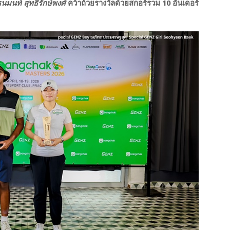
นมนท์ สุทธิรักษ์พงศ์
คว้าถ้วยรางวัลด้วยสกอร์รวม 10 อันเดอร์