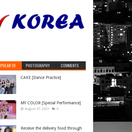
PULAR 10
PHOTOGRAPHY
COMMENTS
CAKE [Dance Practice]
MY COLOR [Special Performance]
August 07, 2023
0
Receive the delivery food through