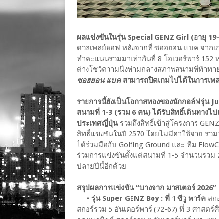
ผลแข่งขันในรุ่น Special GENZ Girl (อายุ 19-
ดวลเพลย์ออฟ หลังจากที่ ซอฮยอน แบค จากเกา
ทำคะแนนรวมมาเท่ากันที่ 8 โอเวอร์พาร์ 152 หล
ต่างโชว์ความนิ่งท่ามกลางสภาพสนามที่ท้าทา
ซอฮยอน แบค
สามารถปิดเกมไปได้ในการเพลย
รายการนี้ยังเป็นโอกาสทองของนักกอล์ฟรุ่น 
สนามที่ 1-3 (รวม 6 คน) ได้รับสิทธิ์เดินทาง
ประเทศญี่ปุ่น
รวมถึงสิทธิ์เข้าสู่โครงการ GEN
สิทธิ์แข่งขันในปี 2570 โดยไม่มีค่าใช้จ่าย รว
ได้ร่วมมือกับ Golfing Ground และ ทีม FlowCo
ร่วมการแข่งขันตั้งแต่สนามที่ 1-5 จำนวนรวม 
ปลายปีนี้อีกด้วย
สรุปผลการแข่งขัน “บางจาก มาสเตอร์ 2026” รอบ
• รุ่น Super GENZ Boy : ที่ 1 ซีวู พาร์ค
สกอร
สกอร์รวม 5 อันเดอร์พาร์ (72-67) ที่ 3 ศาสตร์ศิ