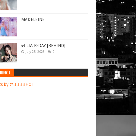
MADELEINE
💿 LIA B-DAY [BEHIND]
July 25, 2023
0
IIIIHOT
s by @IIIIIIIIHOT