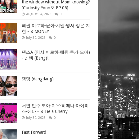
the window without Mom knowing?
[Curiosity Yoon💡 EP.06]
August 04, 2023
0
혜원·이로하·윤아·샤넬·영서·정은·지
현 - ♬MONEY
July 30, 2023
0
댄스A (영서·이로하·혜원·루카·모아)
- ♬뱅 (Bang)!
댕댕 (dangdang)
서연·민주·모아·지우·히메나·아이리
스·에나 - ♬Tie a Cherry
July 30, 2023
0
Fast Forward