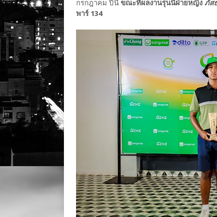
กรกฎาคม ปีนี้
ขณะที่ผลงานรุ่นนี้ฝ่ายหญิง
ภัสธ
พาร์ 134