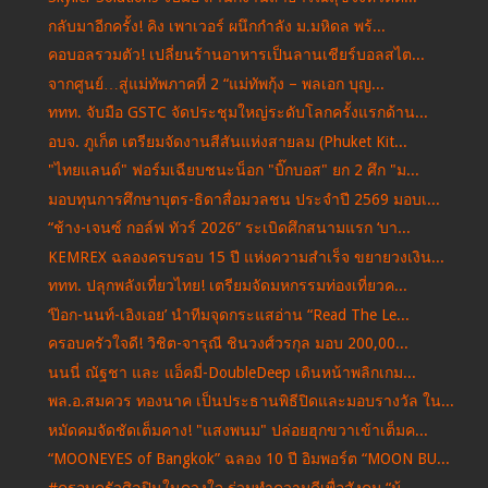
กลับมาอีกครั้ง! คิง เพาเวอร์ ผนึกกำลัง ม.มหิดล พร้...
คอบอลรวมตัว! เปลี่ยนร้านอาหารเป็นลานเชียร์บอลสไต...
จากศูนย์…สู่แม่ทัพภาคที่ 2 “แม่ทัพกุ้ง – พลเอก บุญ...
ททท. จับมือ GSTC จัดประชุมใหญ่ระดับโลกครั้งแรกด้าน...
อบจ. ภูเก็ต เตรียมจัดงานสีสันแห่งสายลม (Phuket Kit...
"ไทยแลนด์" ฟอร์มเฉียบชนะน็อก "บิ๊กบอส" ยก 2 ศึก "ม...
มอบทุนการศึกษาบุตร-ธิดาสื่อมวลชน ประจำปี 2569 มอบเ...
“ช้าง-เจนซ์ กอล์ฟ ทัวร์ 2026” ระเบิดศึกสนามแรก ‘บา...
KEMREX ฉลองครบรอบ 15 ปี แห่งความสำเร็จ ขยายวงเงิน...
ททท. ปลุกพลังเที่ยวไทย! เตรียมจัดมหกรรมท่องเที่ยวค...
‘ป๊อก-นนท์-เอิงเอย’ นำทีมจุดกระแสอ่าน “Read The Le...
ครอบครัวใจดี! วิชิต-จารุณี ชินวงศ์วรกุล มอบ 200,00...
นนนี่ ณัฐชา และ แอ็คมี่-DoubleDeep เดินหน้าพลิกเกม...
พล.อ.สมควร ทองนาค เป็นประธานพิธีปิดและมอบรางวัล ใน...
หมัดคมจัดชัดเต็มคาง! "แสงพนม" ปล่อยฮุกขวาเข้าเต็มค...
“MOONEYES of Bangkok” ฉลอง 10 ปี อิมพอร์ต “MOON BU...
#ครอบครัวศิลปินในดวงใจ ร่วมทำความดีเพื่อสังคม “น้...