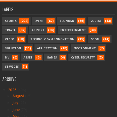
LABELS
(202)
(67)
(66)
(43)
SPORTS
EVENT
ECONOMY
SOCIAL
(37)
(36)
(30)
TRAVEL
AD POST
ENTERTAINMENT
(30)
(19)
(14)
VIDEO
TECHNOLOGY & INNOVATION
ZOOM
(11)
(10)
(7)
SOLUTION
APPLICATION
ENVIRONMENT
(6)
(5)
(4)
(2)
MV
ASSET
GAMES
CYBER SECURITY
(1)
SERVICES
ARCHIVE
▼
2026
(406)
►
August
(15)
►
July
(97)
►
June
(79)
►
May
(51)