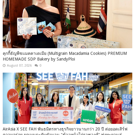
คุกกี้ธัญพืชแมคคาเดเมีย (Multigrain Macadamia Cookies) PREMIUM
HOMEMADE SDP Bakery by SandyPloi
August 07, 2026
0
AirAsia X SEE FAH พันธมิตรทางธุรกิจยาวนานกว่า 20 ปี ต่อยอดเสิร์ฟ
ความอร่อย ยกเมนูระดับตำนาน "ข้าวหน้าไก่ราชวงศ์" พุ่งทะยานสู่