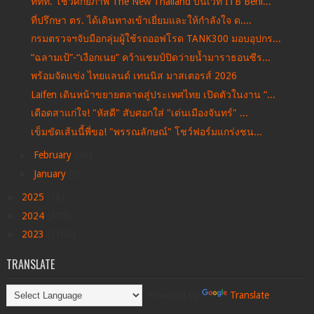
ททท. โชว์ศักยภาพ The New Thailand บนเวที ITB Berli...
ที่ปรึกษา ตร. ได้เดินทางเข้าเยี่ยมและให้กำลังใจ ด....
กรมตรวจฯจับมือกลุ่มผู้ใช้รถออฟโรด TANK300 มอบอุปกร...
“ฉลามเป้”-“เงือกเนย” คว้าแชมป์ปิดว่ายน้ำมาราธอนซีร...
พร้อมจัดแข่ง ไทยแลนด์ เทนนิส มาสเตอรส์ 2026
Laifen เดินหน้าขยายตลาดสู่ประเทศไทย เปิดตัวในงาน “...
เดือดสาแก่ใจ! "หัสดี" สับศอกใส่ "เด่นเมืองจันทร์" ...
เข็มขัดเส้นนี้พี่ขอ! "พรรณลักษณ์" โชว์ฟอร์มแกร่งชน...
►
February
(48)
►
January
(9)
►
2025
(78)
►
2024
(479)
►
2023
(1168)
TRANSLATE
Powered by
Translate