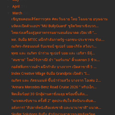
►
April
(51)
▼
March
(56)
เชิญชมคอนเสิร์ตการกุศล #ตะวันฉาย โดย โฉมฉาย อรุณฉาน
มหิดลเปิดตัวแอปฯ “MU BullyGuard” ชูจิตวิทยาเชิงบวก...
ไทยเร่งเครื่องสู่อุตสาหกรรมยานยนต์อนาคต เปิดเวที “...
ทส. จับมือ MTEC ผนึกกำลังภาครัฐ–เอกชน-ประชาชน ขับเ...
ณภัทร-ภัสธนมนท์ รับแชมป์ ซูเปอร์ บอย-เกิร์ล สวิงบา...
พุทธ และ ณภัทร นำร่วม ซูเปอร์ บอย และ เอริสา มีลุ้...
"สมชาย" โหดไร้ปราณี! ยำ "มอร์แกน" คิ้วแตกยก 3 ซิวเ...
กอล์ฟฟิ่งกราวนด์ฯ ผนึกกำลัง บางจากฯ เปิดสาขาที่ 5 ...
Index Creative Village จับมือ Grandprix เปิดตัว “I...
ณภัทร และ ภัสธนมนท์ ขึ้นนำร่วมสวิง บางจาก โอเพ่น 2...
“Arinara Mercedes-Benz Road Cruise 2026 ” ทริปเอ็ก...
ฟิตเต็มร้อย! 30 นักสู้ผ่านตาชั่งฉลุย พร้อมขึ้นสังเ...
“นกเพลงขับขาน ครั้งที่ 2” สุดประทับใจ ศิลปินระดับต...
อลังการ! “สัปดาห์หนังสือแห่งชาติ และนานาชาติ” แนวค...
Skyller Solutions จับมือ สำนักงานสาธารณสุขจังหวัดต...