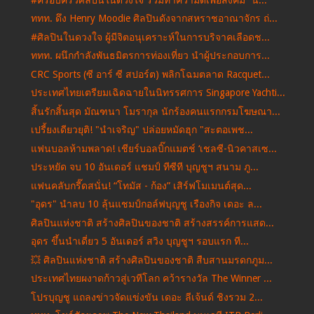
ททท. ดึง Henry Moodie ศิลปินดังจากสหราชอาณาจักร ถ่...
#ศิลปินในดวงใจ ผู้มีจิตอนุเคราะห์ในการบริจาคเลือดช...
ททท. ผนึกกำลังพันธมิตรการท่องเที่ยว นำผู้ประกอบการ...
CRC Sports (ซี อาร์ ซี สปอร์ต) พลิกโฉมตลาด Racquet...
ประเทศไทยเตรียมเฉิดฉายในนิทรรศการ Singapore Yachti...
สิ้นรักสิ้นสุด มัณฑนา โมรากุล นักร้องคนแรกกรมโฆษณา...
เปรี้ยงเดียวยุติ! "นําเจริญ" ปล่อยหมัดฮุก "สะตอเพช...
แฟนบอลห้ามพลาด! เชียร์บอลบิ๊กแมตช์ ‘เชลซี-นิวคาสเซ...
ประหยัด จบ 10 อันเดอร์ แชมป์ ทีซีที บุญชูฯ สนาม ภู...
แฟนคลับกรี๊ดสนั่น! “โทมัส - ก้อง” เสิร์ฟโมเมนต์สุด...
"อุดร" นำลบ 10 ลุ้นแชมป์กอล์ฟบุญชู เรืองกิจ เดอะ ล...
ศิลปินแห่งชาติ สร้างศิลปินของชาติ สร้างสรรค์การแสด...
อุดร ขึ้นนำเดี่ยว 5 อันเดอร์ สวิง บุญชูฯ รอบแรก ที...
💥 ศิลปินแห่งชาติ สร้างศิลปินของชาติ สืบสานมรดกภูม...
ประเทศไทยผงาดก้าวสู่เวทีโลก คว้ารางวัล The Winner ...
โปรบุญชู แถลงข่าวจัดแข่งขัน เดอะ ลีเจ้นด์ ชิงรวม 2...