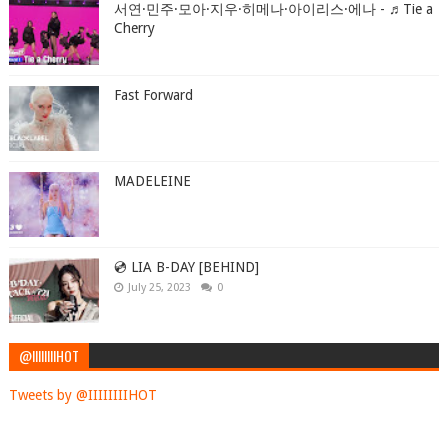
서연·민주·모아·지우·히메나·아이리스·에나 - ♬Tie a
Cherry
Fast Forward
MADELEINE
💿 LIA B-DAY [BEHIND]
July 25, 2023
0
@IIIIIIIIHOT
Tweets by @IIIIIIIIHOT