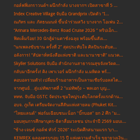
กอล์ฟฟิ่งกราวนด์ฯ ผนึกกำลัง บางจากฯ เปิดสาขาที่ 5 ...
Index Creative Village จับมือ Grandprix เปิดตัว “I...
ณภัทร และ ภัสธนมนท์ ขึ้นนำร่วมสวิง บางจาก โอเพ่น 2...
“Arinara Mercedes-Benz Road Cruise 2026 ” ทริปเอ็ก...
ฟิตเต็มร้อย! 30 นักสู้ผ่านตาชั่งฉลุย พร้อมขึ้นสังเ...
“นกเพลงขับขาน ครั้งที่ 2” สุดประทับใจ ศิลปินระดับต...
อลังการ! “สัปดาห์หนังสือแห่งชาติ และนานาชาติ” แนวค...
Skyller Solutions จับมือ สำนักงานสาธารณสุขจังหวัดต...
กลับมาอีกครั้ง! คิง เพาเวอร์ ผนึกกำลัง ม.มหิดล พร้...
คอบอลรวมตัว! เปลี่ยนร้านอาหารเป็นลานเชียร์บอลสไต...
จากศูนย์…สู่แม่ทัพภาคที่ 2 “แม่ทัพกุ้ง – พลเอก บุญ...
ททท. จับมือ GSTC จัดประชุมใหญ่ระดับโลกครั้งแรกด้าน...
อบจ. ภูเก็ต เตรียมจัดงานสีสันแห่งสายลม (Phuket Kit...
"ไทยแลนด์" ฟอร์มเฉียบชนะน็อก "บิ๊กบอส" ยก 2 ศึก "ม...
มอบทุนการศึกษาบุตร-ธิดาสื่อมวลชน ประจำปี 2569 มอบเ...
“ช้าง-เจนซ์ กอล์ฟ ทัวร์ 2026” ระเบิดศึกสนามแรก ‘บา...
KEMREX ฉลองครบรอบ 15 ปี แห่งความสำเร็จ ขยายวงเงิน...