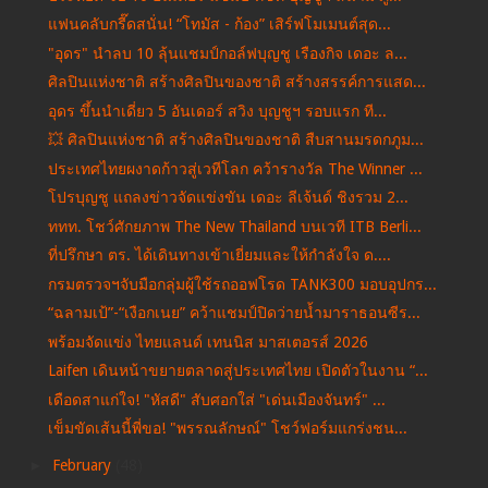
แฟนคลับกรี๊ดสนั่น! “โทมัส - ก้อง” เสิร์ฟโมเมนต์สุด...
"อุดร" นำลบ 10 ลุ้นแชมป์กอล์ฟบุญชู เรืองกิจ เดอะ ล...
ศิลปินแห่งชาติ สร้างศิลปินของชาติ สร้างสรรค์การแสด...
อุดร ขึ้นนำเดี่ยว 5 อันเดอร์ สวิง บุญชูฯ รอบแรก ที...
💥 ศิลปินแห่งชาติ สร้างศิลปินของชาติ สืบสานมรดกภูม...
ประเทศไทยผงาดก้าวสู่เวทีโลก คว้ารางวัล The Winner ...
โปรบุญชู แถลงข่าวจัดแข่งขัน เดอะ ลีเจ้นด์ ชิงรวม 2...
ททท. โชว์ศักยภาพ The New Thailand บนเวที ITB Berli...
ที่ปรึกษา ตร. ได้เดินทางเข้าเยี่ยมและให้กำลังใจ ด....
กรมตรวจฯจับมือกลุ่มผู้ใช้รถออฟโรด TANK300 มอบอุปกร...
“ฉลามเป้”-“เงือกเนย” คว้าแชมป์ปิดว่ายน้ำมาราธอนซีร...
พร้อมจัดแข่ง ไทยแลนด์ เทนนิส มาสเตอรส์ 2026
Laifen เดินหน้าขยายตลาดสู่ประเทศไทย เปิดตัวในงาน “...
เดือดสาแก่ใจ! "หัสดี" สับศอกใส่ "เด่นเมืองจันทร์" ...
เข็มขัดเส้นนี้พี่ขอ! "พรรณลักษณ์" โชว์ฟอร์มแกร่งชน...
►
February
(48)