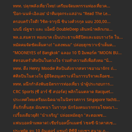
ททท. ปลุกพลังเที่ยวไทย! เตรียมจัดมหกรรมท่องเที่ยวค...
‘ป๊อก-นนท์-เอิงเอย’ นำทีมจุดกระแสอ่าน “Read The Le...
ครอบครัวใจดี! วิชิต-จารุณี ชินวงศ์วรกุล มอบ 200,00...
นนนี่ ณัฐชา และ แอ็คมี่-DoubleDeep เดินหน้าพลิกเกม...
พล.อ.สมควร ทองนาค เป็นประธานพิธีปิดและมอบรางวัล ใน...
หมัดคมจัดชัดเต็มคาง! "แสงพนม" ปล่อยฮุกขวาเข้าเต็มค...
“MOONEYES of Bangkok” ฉลอง 10 ปี อิมพอร์ต “MOON BU...
#ครอบครัวศิลปินในดวงใจ ร่วมทำความดีเพื่อสังคม “น้...
ททท. ดึง Henry Moodie ศิลปินดังจากสหราชอาณาจักร ถ่...
#ศิลปินในดวงใจ ผู้มีจิตอนุเคราะห์ในการบริจาคเลือดช...
ททท. ผนึกกำลังพันธมิตรการท่องเที่ยว นำผู้ประกอบการ...
CRC Sports (ซี อาร์ ซี สปอร์ต) พลิกโฉมตลาด Racquet...
ประเทศไทยเตรียมเฉิดฉายในนิทรรศการ Singapore Yachti...
สิ้นรักสิ้นสุด มัณฑนา โมรากุล นักร้องคนแรกกรมโฆษณา...
เปรี้ยงเดียวยุติ! "นําเจริญ" ปล่อยหมัดฮุก "สะตอเพช...
แฟนบอลห้ามพลาด! เชียร์บอลบิ๊กแมตช์ ‘เชลซี-นิวคาสเซ...
ประหยัด จบ 10 อันเดอร์ แชมป์ ทีซีที บุญชูฯ สนาม ภู...