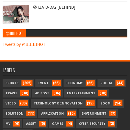
💿 LIA B-DAY [BEHIND]
@IIIIIIIIHOT
Tweets by @IIIIIIIIHOT
LABELS
(205)
(68)
(66)
(44)
SPORTS
EVENT
ECONOMY
SOCIAL
(38)
(36)
(30)
TRAVEL
AD POST
ENTERTAINMENT
(30)
(19)
(14)
VIDEO
TECHNOLOGY & INNOVATION
ZOOM
(11)
(10)
(7)
SOLUTION
APPLICATION
ENVIRONMENT
(6)
(5)
(4)
(2)
MV
ASSET
GAMES
CYBER SECURITY