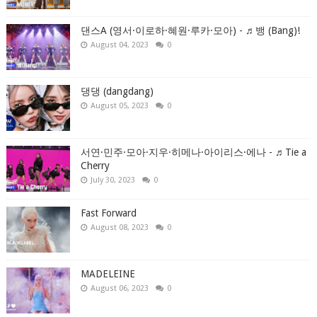
댄스A (영서·이로하·혜원·루카·모아) - ♬뱅 (Bang)!
August 04, 2023
0
댕댕 (dangdang)
August 05, 2023
0
서연·민주·모아·지우·히메나·아이리스·에나 - ♬Tie a
Cherry
July 30, 2023
0
Fast Forward
August 08, 2023
0
MADELEINE
August 06, 2023
0