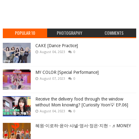
POPULAR 10
PHOTOGRAPHY
COMMENTS
CAKE [Dance Practice]
August 04, 2023
0
MY COLOR [Special Performance]
August 07, 2023
0
Receive the delivery food through the window
without Mom knowing? [Curiosity Yoon💡 EP.06]
August 04, 2023
0
혜원·이로하·윤아·샤넬·영서·정은·지현 - ♬MONEY