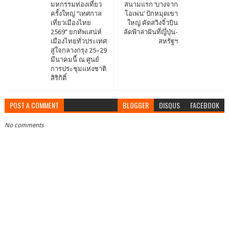
มหกรรมท่องเที่ยว
สนามแรก ‘บางจาก
ครั้งใหญ่ “เทศกาล
โอเพ่น’ ปักหมุดเขา
เที่ยวเมืองไทย
ใหญ่ คัดสวิงจิ๋วบิน
2569” ยกทัพเสน่ห์
ลัดฟ้าล่าฝันที่ญี่ปุ่น-
เมืองไทยทั่วประเทศ
สหรัฐฯ
สู่ใจกลางกรุง 25–29
มีนาคมนี้ ณ ศูนย์
การประชุมแห่งชาติ
สิริกิติ์
POST A COMMENT
BLOGGER
DISQUS
FACEBOOK
No comments