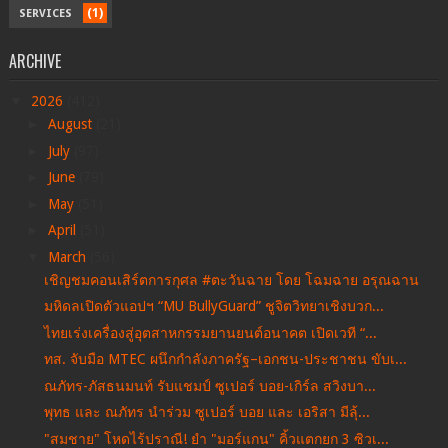
(1)
SERVICES
ARCHIVE
▼
2026
(412)
►
August
(21)
►
July
(97)
►
June
(79)
►
May
(51)
►
April
(51)
▼
March
(56)
เชิญชมคอนเสิร์ตการกุศล #ตะวันฉาย โดย โฉมฉาย อรุณฉาน
มหิดลเปิดตัวแอปฯ “MU BullyGuard” ชูจิตวิทยาเชิงบวก...
ไทยเร่งเครื่องสู่อุตสาหกรรมยานยนต์อนาคต เปิดเวที “...
ทส. จับมือ MTEC ผนึกกำลังภาครัฐ–เอกชน-ประชาชน ขับเ...
ณภัทร-ภัสธนมนท์ รับแชมป์ ซูเปอร์ บอย-เกิร์ล สวิงบา...
พุทธ และ ณภัทร นำร่วม ซูเปอร์ บอย และ เอริสา มีลุ้...
"สมชาย" โหดไร้ปราณี! ยำ "มอร์แกน" คิ้วแตกยก 3 ซิวเ...