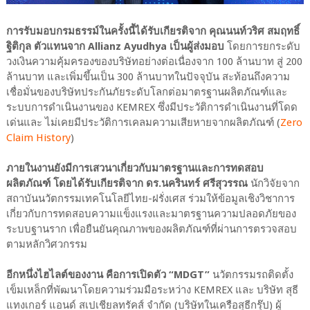
การรับมอบกรมธรรม์ในครั้งนี้ได้รับเกียรติจาก คุณนนท์วริศ สมฤทธิ์
ฐิติกุล ตัวแทนจาก Allianz Ayudhya เป็นผู้ส่งมอบ
โดยการยกระดับ
วงเงินความคุ้มครองของบริษัทอย่างต่อเนื่องจาก 100 ล้านบาท สู่ 200
ล้านบาท และเพิ่มขึ้นเป็น 300 ล้านบาทในปัจจุบัน สะท้อนถึงความ
เชื่อมั่นของบริษัทประกันภัยระดับโลกต่อมาตรฐานผลิตภัณฑ์และ
ระบบการดำเนินงานของ KEMREX ซึ่งมีประวัติการดำเนินงานที่โดด
เด่นและ ไม่เคยมีประวัติการเคลมความเสียหายจากผลิตภัณฑ์ (
Zero
Claim History
)
ภายในงานยังมีการเสวนาเกี่ยวกับมาตรฐานและการทดสอบ
ผลิตภัณฑ์ โดยได้รับเกียรติจาก ดร.นครินทร์ ศรีสุวรรณ
นักวิจัยจาก
สถาบันนวัตกรรมเทคโนโลยีไทย-ฝรั่งเศส ร่วมให้ข้อมูลเชิงวิชาการ
เกี่ยวกับการทดสอบความแข็งแรงและมาตรฐานความปลอดภัยของ
ระบบฐานราก เพื่อยืนยันคุณภาพของผลิตภัณฑ์ที่ผ่านการตรวจสอบ
ตามหลักวิศวกรรม
อีกหนึ่งไฮไลต์ของงาน คือการเปิดตัว “MDGT”
นวัตกรรมรถติดตั้ง
เข็มเหล็กที่พัฒนาโดยความร่วมมือระหว่าง KEMREX และ บริษัท สุธี
แทงเกอร์ แอนด์ สเปเชียลทรัคส์ จำกัด (บริษัทในเครือสุธีกรุ๊ป) ผู้