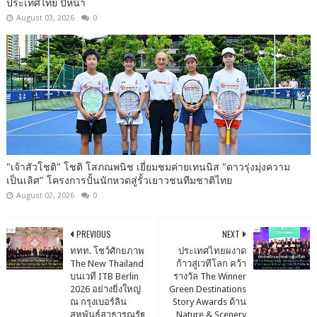
ประเทศไทย ปีหน้า
August 03, 2026
0
"เจ้าสัวโชติ" โชติ โสภณพนิช เยี่ยมชมค่ายเทนนิส "ดาวรุ่งมุ่งความ
เป็นเลิศ" โครงการปั้นนักหวดสู่รั้วเยาวชนทีมชาติไทย
August 02, 2026
0
PREVIOUS
NEXT
ททท. โชว์ศักยภาพ
ประเทศไทยผงาด
The New Thailand
ก้าวสู่เวทีโลก คว้า
บนเวที ITB Berlin
รางวัล The Winner
2026 อย่างยิ่งใหญ่
Green Destinations
ณ กรุงเบอร์ลิน
Story Awards ด้าน
สหพันธ์สาธารณรัฐ
Nature & Scenery