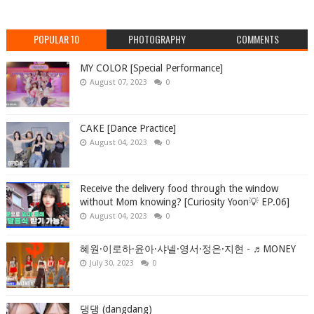
POPULAR 10
PHOTOGRAPHY
COMMENTS
MY COLOR [Special Performance]
August 07, 2023
0
CAKE [Dance Practice]
August 04, 2023
0
Receive the delivery food through the window
without Mom knowing? [Curiosity Yoon💡 EP.06]
August 04, 2023
0
혜원·이로하·윤아·샤넬·영서·정은·지현 - ♬MONEY
July 30, 2023
0
댕댕 (dangdang)