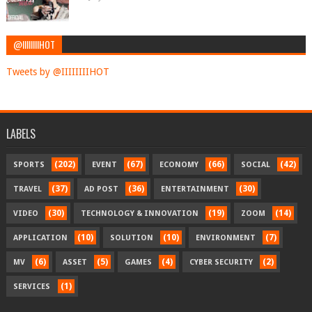
@IIIIIIIIHOT
Tweets by @IIIIIIIIHOT
LABELS
(202)
(67)
(66)
(42)
SPORTS
EVENT
ECONOMY
SOCIAL
(37)
(36)
(30)
TRAVEL
AD POST
ENTERTAINMENT
(30)
(19)
(14)
VIDEO
TECHNOLOGY & INNOVATION
ZOOM
(10)
(10)
(7)
APPLICATION
SOLUTION
ENVIRONMENT
(6)
(5)
(4)
(2)
MV
ASSET
GAMES
CYBER SECURITY
(1)
SERVICES