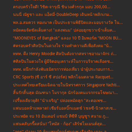
ครอบครัวใจดี! วิชิต-จารุณี ชินวงศ์วรกุล มอบ 200,00...
นนนี่ ณัฐชา และ แอ็คมี่-DoubleDeep เดินหน้าพลิกเกม...
พล.อ.สมควร ทองนาค เป็นประธานพิธีปิดและมอบรางวัล ใน...
หมัดคมจัดชัดเต็มคาง! "แสงพนม" ปล่อยฮุกขวาเข้าเต็มค...
“MOONEYES of Bangkok” ฉลอง 10 ปี อิมพอร์ต “MOON BU...
#ครอบครัวศิลปินในดวงใจ ร่วมทำความดีเพื่อสังคม “น้...
ททท. ดึง Henry Moodie ศิลปินดังจากสหราชอาณาจักร ถ่...
#ศิลปินในดวงใจ ผู้มีจิตอนุเคราะห์ในการบริจาคเลือดช...
ททท. ผนึกกำลังพันธมิตรการท่องเที่ยว นำผู้ประกอบการ...
CRC Sports (ซี อาร์ ซี สปอร์ต) พลิกโฉมตลาด Racquet...
ประเทศไทยเตรียมเฉิดฉายในนิทรรศการ Singapore Yachti...
สิ้นรักสิ้นสุด มัณฑนา โมรากุล นักร้องคนแรกกรมโฆษณา...
เปรี้ยงเดียวยุติ! "นําเจริญ" ปล่อยหมัดฮุก "สะตอเพช...
แฟนบอลห้ามพลาด! เชียร์บอลบิ๊กแมตช์ ‘เชลซี-นิวคาสเซ...
ประหยัด จบ 10 อันเดอร์ แชมป์ ทีซีที บุญชูฯ สนาม ภู...
แฟนคลับกรี๊ดสนั่น! “โทมัส - ก้อง” เสิร์ฟโมเมนต์สุด...
"อุดร" นำลบ 10 ลุ้นแชมป์กอล์ฟบุญชู เรืองกิจ เดอะ ล...