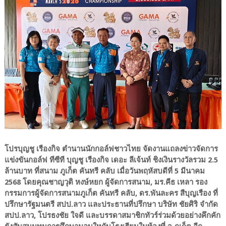
โปรบุญชู เรืองกิจ ตำนานนักกอล์ฟชาวไทย จัดงานแถลงข่าวจัดการ
แข่งขันกอล์ฟ ทีซีที บุญชู เรืองกิจ เดอะ ลีเจ้นท์ ชิงเงินรางวัลรวม 2.5
ล้านบาท ที่สนาม ภูเก็ต คันทรี คลับ เมื่อวันพฤหัสบดีที่ 5 มีนาคม
2568 โดยคุณชาญวุติ หงษ์หยก ผู้จัดการสนาม, มร.คีธ เหลา รอง
กรรมการผู้จัดการสนามภูเก็ต คันทรี คลับ, ดร.พันละคร สีบุญเรือง ที่
ปรึกษารัฐมนตรี สปป.ลาว และประธานที่ปรึกษา บริษัท ชัยศิริ จำกัด
สปป.ลาว, โปรธงชัย ใจดี และบรรดาสมาชิกทัวร์ร่วมด้วยอย่างคึกคัก