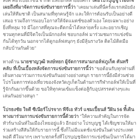
สิงค์ คอร์เปอเรชั่น จำกัด และอีกหลายองค์กร
โดยโปรบุญชู เรืองกิจ
เผยถึงที่มาจัดการแข่งขันรายการนี้ว่า
"เคยมาเล่นที่นี่ครั้งแรกสมัยยัง
เล่นให้ทีมชาติ เป็นสนามที่ทุกคนรู้จัก และให้การต้อนรับเป็นอย่างดี
เสมอ รวมถึงการมอบโอกาสให้จัดแมตช์ของตัวเอง โดยเฉพาะอย่าง
ยิ่งที่หลุม 10 มีโอกาสที่คุณจะตีตกน้ำได้หลา่ยครั้ง และอยากเชิญ
ชวนทุกคนที่มีจิตใจเป็นนักกอล์ฟ ชอบกอล์ฟ มาร่วมชมการแข่งขัน
กันได้ทุกวัน นอกจากได้ดูกอล์ฟสนุกๆ ยังมีลุ้นรางวัล ติดไม้ติดมือ
กลับบ้านกันด้วย"
ทางด้าน
นายชาญวุฒิ หงษ์หยก ผู้จัดการสนามกอล์ฟภูเก็ต คันทรี
คลับ ที่เป็นเบื้องหลังจัดการแข่งขันรายการนี้ว่า
"ขอต้อนรับทุกท่านที่
เดินทางมาร่วมการแข่งขันกันอย่างอย่างสนุก รายการนี้ยังมีส่วนช่วย
โปรโมตการท่องเที่ยวของจังหวัดภูเก็ตในด้านการกีฬากอล์ฟให้เป็นที่
รู้จักกันมากขึ้นด้วย ขอให้ทุกคนเข้มแข็งต่อสู้กับอุปสรรคต่างๆและ
เล่นกันอย่างสนุก "
โปรธงชัย ใจดี ซีเนียร์โปรจาก พีจีเอ ทัวร์ แชมเปี้ยนส์ วีฝัน 56 ที่้เดิน
ทางมาร่วมการแข่งขันรายการนี้ด้วยว่า
"ให้ความสำคัญในการจัด
ทัวร์นาเม้นท์ในเมืองไทยอยู่แล้ว อีกอย่าง โปรบุญชู ได้เชิญชวนให้มา
ร่วมสร้างสีสันให้กับรายการนี้ ซึ่งก็ไม่มีแมตช์แข่งขันในต่างประเทศ
พอดี ดีใจมากๆ เพราะทุกครั้งที่โปรบุญชูจัดการแข่งขันเป็นการได้มา