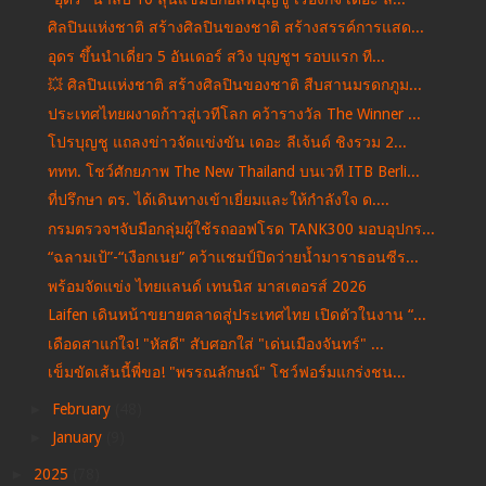
ศิลปินแห่งชาติ สร้างศิลปินของชาติ สร้างสรรค์การแสด...
อุดร ขึ้นนำเดี่ยว 5 อันเดอร์ สวิง บุญชูฯ รอบแรก ที...
💥 ศิลปินแห่งชาติ สร้างศิลปินของชาติ สืบสานมรดกภูม...
ประเทศไทยผงาดก้าวสู่เวทีโลก คว้ารางวัล The Winner ...
โปรบุญชู แถลงข่าวจัดแข่งขัน เดอะ ลีเจ้นด์ ชิงรวม 2...
ททท. โชว์ศักยภาพ The New Thailand บนเวที ITB Berli...
ที่ปรึกษา ตร. ได้เดินทางเข้าเยี่ยมและให้กำลังใจ ด....
กรมตรวจฯจับมือกลุ่มผู้ใช้รถออฟโรด TANK300 มอบอุปกร...
“ฉลามเป้”-“เงือกเนย” คว้าแชมป์ปิดว่ายน้ำมาราธอนซีร...
พร้อมจัดแข่ง ไทยแลนด์ เทนนิส มาสเตอรส์ 2026
Laifen เดินหน้าขยายตลาดสู่ประเทศไทย เปิดตัวในงาน “...
เดือดสาแก่ใจ! "หัสดี" สับศอกใส่ "เด่นเมืองจันทร์" ...
เข็มขัดเส้นนี้พี่ขอ! "พรรณลักษณ์" โชว์ฟอร์มแกร่งชน...
►
February
(48)
►
January
(9)
►
2025
(78)