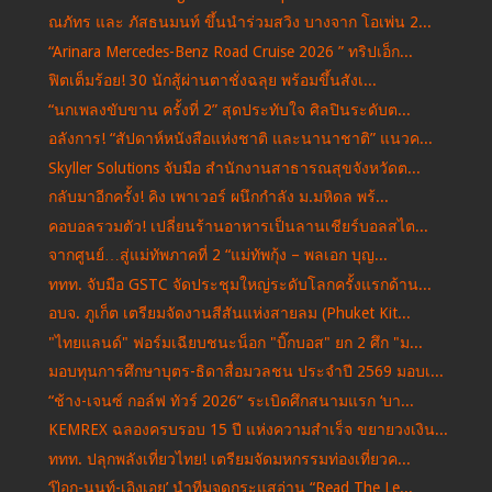
ณภัทร และ ภัสธนมนท์ ขึ้นนำร่วมสวิง บางจาก โอเพ่น 2...
“Arinara Mercedes-Benz Road Cruise 2026 ” ทริปเอ็ก...
ฟิตเต็มร้อย! 30 นักสู้ผ่านตาชั่งฉลุย พร้อมขึ้นสังเ...
“นกเพลงขับขาน ครั้งที่ 2” สุดประทับใจ ศิลปินระดับต...
อลังการ! “สัปดาห์หนังสือแห่งชาติ และนานาชาติ” แนวค...
Skyller Solutions จับมือ สำนักงานสาธารณสุขจังหวัดต...
กลับมาอีกครั้ง! คิง เพาเวอร์ ผนึกกำลัง ม.มหิดล พร้...
คอบอลรวมตัว! เปลี่ยนร้านอาหารเป็นลานเชียร์บอลสไต...
จากศูนย์…สู่แม่ทัพภาคที่ 2 “แม่ทัพกุ้ง – พลเอก บุญ...
ททท. จับมือ GSTC จัดประชุมใหญ่ระดับโลกครั้งแรกด้าน...
อบจ. ภูเก็ต เตรียมจัดงานสีสันแห่งสายลม (Phuket Kit...
"ไทยแลนด์" ฟอร์มเฉียบชนะน็อก "บิ๊กบอส" ยก 2 ศึก "ม...
มอบทุนการศึกษาบุตร-ธิดาสื่อมวลชน ประจำปี 2569 มอบเ...
“ช้าง-เจนซ์ กอล์ฟ ทัวร์ 2026” ระเบิดศึกสนามแรก ‘บา...
KEMREX ฉลองครบรอบ 15 ปี แห่งความสำเร็จ ขยายวงเงิน...
ททท. ปลุกพลังเที่ยวไทย! เตรียมจัดมหกรรมท่องเที่ยวค...
‘ป๊อก-นนท์-เอิงเอย’ นำทีมจุดกระแสอ่าน “Read The Le...