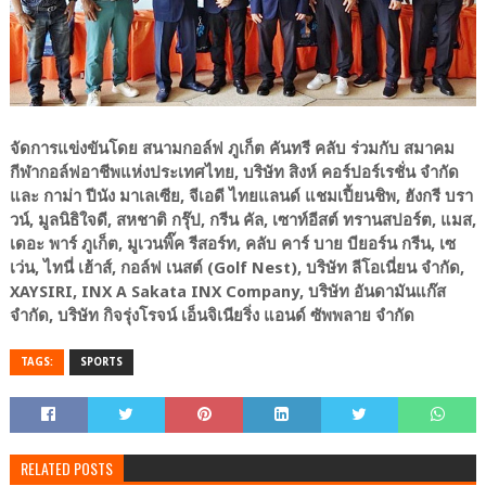
จัดการแข่งขันโดย สนามกอล์ฟ ภูเก็ต คันทรี คลับ ร่วมกับ สมาคม
กีฬากอล์ฟอาชีพแห่งประเทศไทย, บริษัท สิงห์ คอร์ปอร์เรชั่น จำกัด
และ กาม่า ปีนัง มาเลเซีย, จีเอดี ไทยแลนด​์ แชมเปี้ยนชิพ, ฮังกรี บรา
วน์, มูลนิธิใจดี, สหชาติ กรุ๊ป, กรีน คัล, เซาท์อีสต์ ทรานสปอร์ต, แมส,
เดอะ พาร์ ภูเก็ต, มูเวนพิ๊ค รีสอร์ท, คลับ คาร์ บาย บียอร์น กรีน, เซ
เว่น, ไทนี่ เฮ้าส์, กอล์ฟ เนสต์ (Golf Nest), บริษัท ลีโอเนี่ยน จำกัด,
XAYSIRI, INX A Sakata INX Company, บริษัท อันดามันแก๊ส
จำกัด, บริษัท กิจรุ่งโรจน์ เอ็นจิเนียริ่ง แอนด์ ซัพพลาย จำกัด
TAGS:
SPORTS
RELATED POSTS