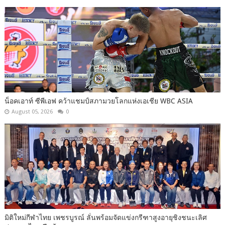
น็อคเอาท์ ซีพีเอฟ คว้าแชมป์สภามวยโลกแห่งเอเชีย WBC ASIA
August 05, 2026
0
มิติใหม่กีฬาไทย เพชรบูรณ์ ลั่นพร้อมจัดแข่งกรีฑาสูงอายุชิงชนะเลิศ