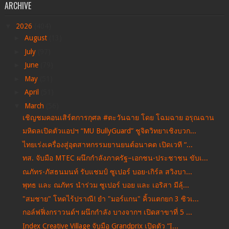
ARCHIVE
▼
2026
(404)
►
August
(13)
►
July
(97)
►
June
(79)
►
May
(51)
►
April
(51)
▼
March
(56)
เชิญชมคอนเสิร์ตการกุศล #ตะวันฉาย โดย โฉมฉาย อรุณฉาน
มหิดลเปิดตัวแอปฯ “MU BullyGuard” ชูจิตวิทยาเชิงบวก...
ไทยเร่งเครื่องสู่อุตสาหกรรมยานยนต์อนาคต เปิดเวที “...
ทส. จับมือ MTEC ผนึกกำลังภาครัฐ–เอกชน-ประชาชน ขับเ...
ณภัทร-ภัสธนมนท์ รับแชมป์ ซูเปอร์ บอย-เกิร์ล สวิงบา...
พุทธ และ ณภัทร นำร่วม ซูเปอร์ บอย และ เอริสา มีลุ้...
"สมชาย" โหดไร้ปราณี! ยำ "มอร์แกน" คิ้วแตกยก 3 ซิวเ...
กอล์ฟฟิ่งกราวนด์ฯ ผนึกกำลัง บางจากฯ เปิดสาขาที่ 5 ...
Index Creative Village จับมือ Grandprix เปิดตัว “I...