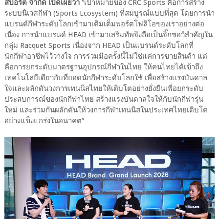
สปอร์ต จำกัด เปิดเผยว่า
“เป้าหมายของ CRC Sports คือการสร้าง
ระบบนิเวศกีฬา (Sports Ecosystem) ที่สมบูรณ์แบบที่สุด โดยการนำ
แบรนด์กีฬาระดับโลกเข้ามาเติมเต็มพอร์ตโฟลิโอของเราอย่างต่อ
เนื่อง การนำแบรนด์ HEAD เข้ามาเสริมทัพจึงถือเป็นจิ๊กซอว์สำคัญใน
กลุ่ม Racquet Sports เนื่องจาก HEAD เป็นแบรนด์ระดับโลกที่
นักกีฬาอาชีพไว้วางใจ การร่วมมือครั้งนี้ไม่ใช่แค่การขายสินค้า แต่
คือการยกระดับมาตรฐานอุปกรณ์กีฬาในไทย ให้คนไทยได้เข้าถึง
เทคโนโลยีเดียวกับที่ยอดนักกีฬาระดับโลกใช้ เพื่อสร้างแรงบันดาล
ใจและผลักดันวงการเทนนิสไทยให้เติบโตอย่างยั่งยืนเพื่อยกระดับ
ประสบการณ์ของนักกีฬาไทย สร้างแรงบันดาลใจให้กับนักกีฬารุ่น
ใหม่ และร่วมกันผลักดันให้วงการกีฬาเทนนิสในประเทศไทยเติบโต
อย่างแข็งแกร่งในอนาคต”