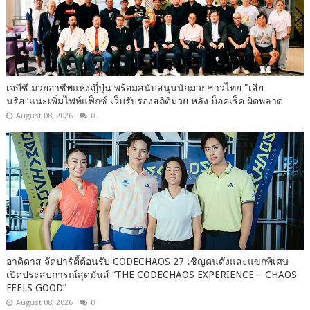
เจบีซี มวยอาชีพแห่งญี่ปุ่น พร้อมสนับสนุนนักมวยชาวไทย "เสี่ย
นริส"แนะเพิ่มไฟท์แฟ็กซ์ เว็บรับรองสถิติมวย หลัง บ็อคเร็ค ผิดพลาด
August 08, 2026
0
อาดิดาส จัดปาร์ตี้ต้อนรับ CODECHAOS 27 เชิญคนดังและแขกพิเศษ
เปิดประสบการณ์สุดมันส์ “THE CODECHAOS EXPERIENCE – CHAOS
FEELS GOOD”
August 08, 2026
0