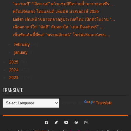
“ฉลามเป้”-“เงือกเนย” คว้าแชมป์ปิดว่ายน้ำมาราธอนซีร...
พร้อมจัดแข่ง ไทยแลนด์ เทนนิส มาสเตอรส์ 2026
Laifen เดินหน้าขยายตลาดสู่ประเทศไทย เปิดตัวในงาน “...
เดือดสาแก่ใจ! "หัสดี" สับศอกใส่ "เด่นเมืองจันทร์" ...
เข็มขัดเส้นนี้พี่ขอ! "พรรณลักษณ์" โชว์ฟอร์มแกร่งชน...
►
February
(48)
►
January
(9)
►
2025
(78)
►
2024
(479)
►
2023
(1168)
TRANSLATE
Powered by
Translate