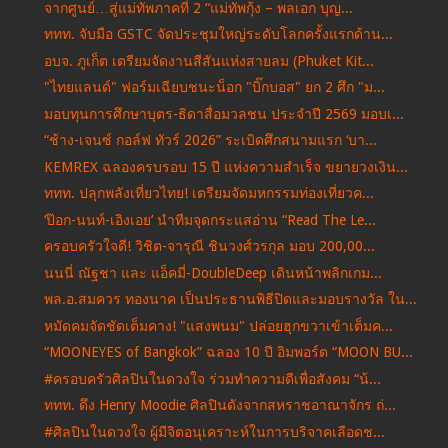
จากศูนย์…สู่แม่ทัพภาคที่ 2 “แม่ทัพกุ้ง – พลเอก บุญ...
ททท. จับมือ GSTC จัดประชุมใหญ่ระดับโลกครั้งแรกด้าน...
อบจ. ภูเก็ต เตรียมจัดงานสีสันแห่งสายลม (Phuket Kit...
"ไทยแลนด์" ฟอร์มเฉียบชนะน็อก "บิ๊กบอส" ยก 2 ศึก "ม...
มอบทุนการศึกษาบุตร-ธิดาสื่อมวลชน ประจำปี 2569 มอบเ...
“ช้าง-เจนซ์ กอล์ฟ ทัวร์ 2026” ระเบิดศึกสนามแรก ‘บา...
KEMREX ฉลองครบรอบ 15 ปี แห่งความสำเร็จ ขยายวงเงิน...
ททท. ปลุกพลังเที่ยวไทย! เตรียมจัดมหกรรมท่องเที่ยวค...
‘ป๊อก-นนท์-เอิงเอย’ นำทีมจุดกระแสอ่าน “Read The Le...
ครอบครัวใจดี! วิชิต-จารุณี ชินวงศ์วรกุล มอบ 200,00...
นนนี่ ณัฐชา และ แอ็คมี่-DoubleDeep เดินหน้าพลิกเกม...
พล.อ.สมควร ทองนาค เป็นประธานพิธีปิดและมอบรางวัล ใน...
หมัดคมจัดชัดเต็มคาง! "แสงพนม" ปล่อยฮุกขวาเข้าเต็มค...
“MOONEYES of Bangkok” ฉลอง 10 ปี อิมพอร์ต “MOON BU...
#ครอบครัวศิลปินในดวงใจ ร่วมทำความดีเพื่อสังคม “น้...
ททท. ดึง Henry Moodie ศิลปินดังจากสหราชอาณาจักร ถ่...
#ศิลปินในดวงใจ ผู้มีจิตอนุเคราะห์ในการบริจาคเลือดช...