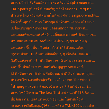
ททท. ผนึกกำลังพันธมิตรการท่องเที่ยว นำผู้ประกอบการ...
CRC Sports (ซี อาร์ ซี สปอร์ต) พลิกโฉมตลาด Racquet...
ประเทศไทยเตรียมเฉิดฉายในนิทรรศการ Singapore Yachti...
สิ้นรักสิ้นสุด มัณฑนา โมรากุล นักร้องคนแรกกรมโฆษณา...
เปรี้ยงเดียวยุติ! "นําเจริญ" ปล่อยหมัดฮุก "สะตอเพช...
แฟนบอลห้ามพลาด! เชียร์บอลบิ๊กแมตช์ ‘เชลซี-นิวคาสเซ...
ประหยัด จบ 10 อันเดอร์ แชมป์ ทีซีที บุญชูฯ สนาม ภู...
แฟนคลับกรี๊ดสนั่น! “โทมัส - ก้อง” เสิร์ฟโมเมนต์สุด...
"อุดร" นำลบ 10 ลุ้นแชมป์กอล์ฟบุญชู เรืองกิจ เดอะ ล...
ศิลปินแห่งชาติ สร้างศิลปินของชาติ สร้างสรรค์การแสด...
อุดร ขึ้นนำเดี่ยว 5 อันเดอร์ สวิง บุญชูฯ รอบแรก ที...
💥 ศิลปินแห่งชาติ สร้างศิลปินของชาติ สืบสานมรดกภูม...
ประเทศไทยผงาดก้าวสู่เวทีโลก คว้ารางวัล The Winner ...
โปรบุญชู แถลงข่าวจัดแข่งขัน เดอะ ลีเจ้นด์ ชิงรวม 2...
ททท. โชว์ศักยภาพ The New Thailand บนเวที ITB Berli...
ที่ปรึกษา ตร. ได้เดินทางเข้าเยี่ยมและให้กำลังใจ ด....
กรมตรวจฯจับมือกลุ่มผู้ใช้รถออฟโรด TANK300 มอบอุปกร...