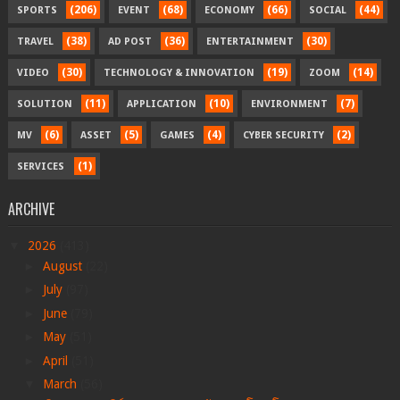
(206)
(68)
(66)
(44)
SPORTS
EVENT
ECONOMY
SOCIAL
(38)
(36)
(30)
TRAVEL
AD POST
ENTERTAINMENT
(30)
(19)
(14)
VIDEO
TECHNOLOGY & INNOVATION
ZOOM
(11)
(10)
(7)
SOLUTION
APPLICATION
ENVIRONMENT
(6)
(5)
(4)
(2)
MV
ASSET
GAMES
CYBER SECURITY
(1)
SERVICES
ARCHIVE
▼
2026
(413)
►
August
(22)
►
July
(97)
►
June
(79)
►
May
(51)
►
April
(51)
▼
March
(56)