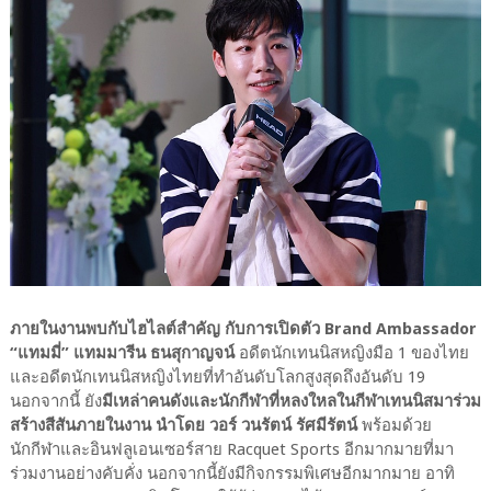
ภายในงานพบกับไฮไลต์สำคัญ กับการเปิดตัว Brand Ambassador
“แทมมี่” แทมมารีน ธนสุกาญจน์
อดีตนักเทนนิสหญิงมือ 1 ของไทย
และอดีตนักเทนนิสหญิงไทยที่ทำอันดับโลกสูงสุดถึงอันดับ 19
นอกจากนี้ ยัง
มีเหล่าคนดังและนักกีฬาที่หลงใหลในกีฬาเทนนิสมาร่วม
สร้างสีสันภายในงาน นำโดย วอร์ วนรัตน์ รัศมีรัตน์
พร้อมด้วย
นักกีฬาและอินฟลูเอนเซอร์สาย Racquet Sports อีกมากมายที่มา
ร่วมงานอย่างคับคั่ง นอกจากนี้ยังมีกิจกรรมพิเศษอีกมากมาย อาทิ