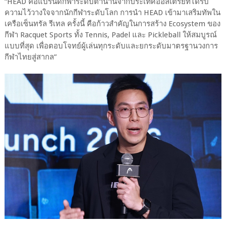
“HEAD คือแบรนด์กีฬาระดับตำนานจากประเทศออสเตรียที่ได้รับ
ความไว้วางใจจากนักกีฬาระดับโลก การนำ HEAD เข้ามาเสริมทัพใน
เครือเซ็นทรัล รีเทล ครั้งนี้ คือก้าวสำคัญในการสร้าง Ecosystem ของ
กีฬา Racquet Sports ทั้ง Tennis, Padel และ Pickleball ให้สมบูรณ์
แบบที่สุด เพื่อตอบโจทย์ผู้เล่นทุกระดับและยกระดับมาตรฐานวงการ
กีฬาไทยสู่สากล”