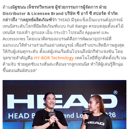
ด้าน
ณัฐชนน เพ็ชรทวีพรเดช ผู้ช่วยกรรมการผู้จัดการ ฝ่าย
Distributor & Licensee Brand บริษัท ซี อาร์ ซี สปอร์ต จำกัด
กล่าวถึง “กลยุทธ์ผลิตภัณฑ์ว่า
“HEAD มีจุดแข็งเป็นแบรนด์อุปกรณ์
เทนนิสระดับโลกที่มีผลิตภัณฑ์แบบ Full Range ครอบคลุมตั้งแต่ไม้
เทนนิส รองเท้า ลูกบอล เอ็น กระเป๋า ไปจนถึง Apparel และ
Accessories โดยแนวคิดของแบรนด์คือการพัฒนาอุปกรณ์ที่
ออกแบบให้ทำงานร่วมกันอย่างสมบูรณ์ เพื่อสร้างประสิทธิภาพสูงสุด
ให้กับผู้เล่นทุกระดับ ตั้งแต่ผู้เล่นเริ่มต้นไปจนถึงนักกีฬาแข่งขัน โดย
จุดขายสำคัญคือ
HY-BOR Technology
เทคโนโลยีที่ถูกติดตั้งบริเวณ
ด้ามจับ ช่วยดูดซับแรงสั่นสะเทือนจากลูกเทนนิส ทำให้ผู้เล่นรู้สึกนุ่ม
ขึ้นตอนสัมผัสบอล”