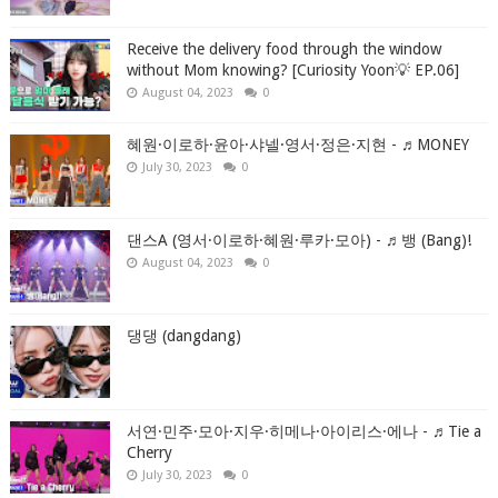
Receive the delivery food through the window
without Mom knowing? [Curiosity Yoon💡 EP.06]
August 04, 2023
0
혜원·이로하·윤아·샤넬·영서·정은·지현 - ♬MONEY
July 30, 2023
0
댄스A (영서·이로하·혜원·루카·모아) - ♬뱅 (Bang)!
August 04, 2023
0
댕댕 (dangdang)
서연·민주·모아·지우·히메나·아이리스·에나 - ♬Tie a
Cherry
July 30, 2023
0