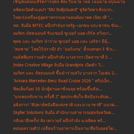
เชิญชมคอนเสิร์ตการกุศล #ตะวันฉาย โดย โฉมฉาย อรุณฉาน
มหิดลเปิดตัวแอปฯ “MU BullyGuard” ชูจิตวิทยาเชิงบวก...
ไทยเร่งเครื่องสู่อุตสาหกรรมยานยนต์อนาคต เปิดเวที “...
ทส. จับมือ MTEC ผนึกกำลังภาครัฐ–เอกชน-ประชาชน ขับเ...
ณภัทร-ภัสธนมนท์ รับแชมป์ ซูเปอร์ บอย-เกิร์ล สวิงบา...
พุทธ และ ณภัทร นำร่วม ซูเปอร์ บอย และ เอริสา มีลุ้...
"สมชาย" โหดไร้ปราณี! ยำ "มอร์แกน" คิ้วแตกยก 3 ซิวเ...
กอล์ฟฟิ่งกราวนด์ฯ ผนึกกำลัง บางจากฯ เปิดสาขาที่ 5 ...
Index Creative Village จับมือ Grandprix เปิดตัว “I...
ณภัทร และ ภัสธนมนท์ ขึ้นนำร่วมสวิง บางจาก โอเพ่น 2...
“Arinara Mercedes-Benz Road Cruise 2026 ” ทริปเอ็ก...
ฟิตเต็มร้อย! 30 นักสู้ผ่านตาชั่งฉลุย พร้อมขึ้นสังเ...
“นกเพลงขับขาน ครั้งที่ 2” สุดประทับใจ ศิลปินระดับต...
อลังการ! “สัปดาห์หนังสือแห่งชาติ และนานาชาติ” แนวค...
Skyller Solutions จับมือ สำนักงานสาธารณสุขจังหวัดต...
กลับมาอีกครั้ง! คิง เพาเวอร์ ผนึกกำลัง ม.มหิดล พร้...
คอบอลรวมตัว! เปลี่ยนร้านอาหารเป็นลานเชียร์บอลสไต...