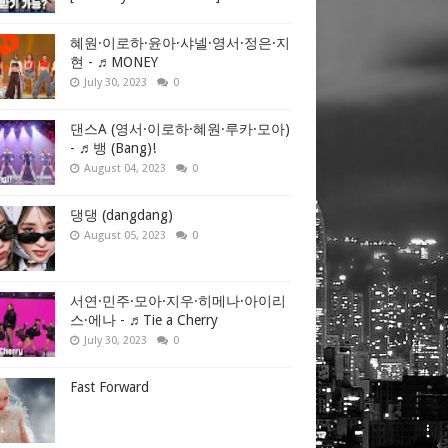
혜원·이로하·윤아·샤넬·영서·정은·지
현 - ♬MONEY
July 30, 2023
0
댄스A (영서·이로하·혜원·루카·모아)
- ♬뱅 (Bang)!
August 04, 2023
0
댕댕 (dangdang)
August 05, 2023
0
서연·민주·모아·지우·히메나·아이리
스·에나 - ♬Tie a Cherry
July 30, 2023
0
Fast Forward