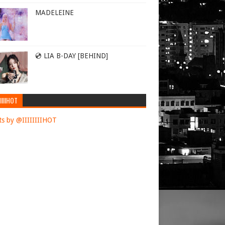
MADELEINE
💿 LIA B-DAY [BEHIND]
IIIIHOT
s by @IIIIIIIIHOT