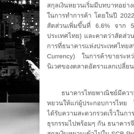
สกุลเงินหยวนเริ่มมีบทบาทอย่างต
ในการทำการค้า โดยในปี
202
สัดส่วนเพิ่มขึ้นที่
6.6%
จาก
ประเทศไทย) และคาดว่าสัดส่วนด
การที่ธนาคารแห่งประเทศไทยส
Currency
) ในการค้าขายระหว
นิเวศของตลาดอัตราแลกเปลี่ยนใ
ธนาคารไทยพาณิชย์มีความ
หยวนให้แก่ผู้ประกอบการไทย โ
ได้รับความสะดวกรวดเร็วในกา
ธุรกรรมไปพร้อมๆ กัน ธนาคารจ
สกุลเงินหยวนเข้าไปใน
SCB Pr