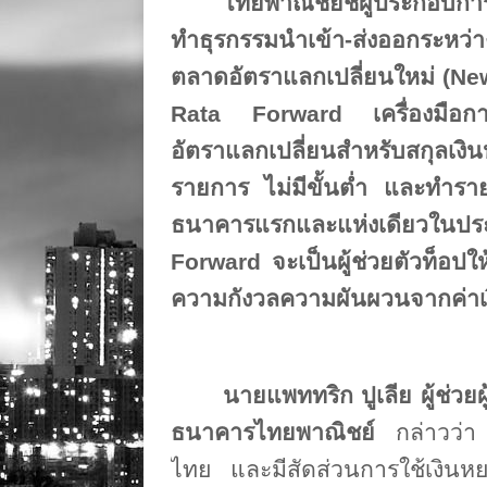
ไทยพาณิชย์ชี้ผู้ประกอบกา
ทำธุรกรรมนำเข้า
-
ส่งออกระหว่
ตลาดอัตราแลกเปลี่ยนใหม่ (
Ne
Rata Forward
เครื่องมือกา
อัตราแลกเปลี่ยนสำหรับสกุลเง
รายการ ไม่มีขั้นต่ำ และทำรา
ธนาคารแรกและแห่งเดียวในป
Forward
จะเป็นผู้ช่วยตัวท็อป
ความกังวลความผันผวนจากค่าเ
นายแพททริก ปูเลีย ผู้ช่วย
ธนาคารไทยพาณิชย์
กล่าวว่า
ไทย และมีสัดส่วนการใช้เงินหยว