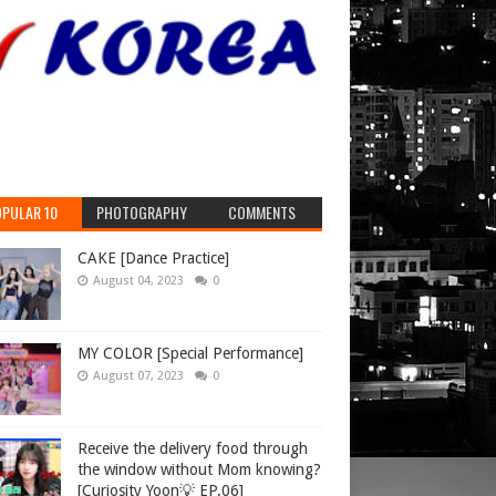
PULAR 10
PHOTOGRAPHY
COMMENTS
CAKE [Dance Practice]
August 04, 2023
0
MY COLOR [Special Performance]
August 07, 2023
0
Receive the delivery food through
the window without Mom knowing?
[Curiosity Yoon💡 EP.06]