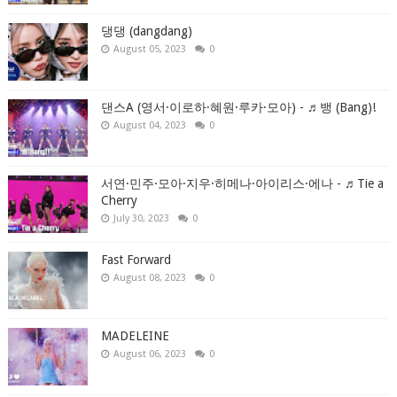
댕댕 (dangdang)
August 05, 2023
0
댄스A (영서·이로하·혜원·루카·모아) - ♬뱅 (Bang)!
August 04, 2023
0
서연·민주·모아·지우·히메나·아이리스·에나 - ♬Tie a
Cherry
July 30, 2023
0
Fast Forward
August 08, 2023
0
MADELEINE
August 06, 2023
0