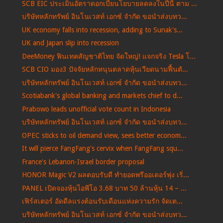
SCB EIC ประเมินอัตราดอกเบี้ยนโยบายลดลงในปีนี้ ตาม ...
บริษัทหลักทรัพย์ อินโนเวสท์ เอกซ์ จำกัด ขอนำส่งบทว...
UK economy falls into recession, adding to Sunak's...
UK and Japan slip into recession
DeeMoney ฟินเทคสัญชาติไทย จัดใหญ่! แจกจริง Tesla โ...
SCB CIO มอง3 ปัจจัยหลักหนุนตลาดหุ้นเวียดนามฟื้นตั...
บริษัทหลักทรัพย์ อินโนเวสท์ เอกซ์ จำกัด ขอนำส่งบทว...
Scotiabank's global banking and markets chief to d...
Prabowo leads unofficial vote count in Indonesia
บริษัทหลักทรัพย์ อินโนเวสท์ เอกซ์ จำกัด ขอนำส่งบทว...
OPEC sticks to oil demand view, sees better econom...
It will pierce FangFang's cervix when FangFang squ...
France's Lebanon-Israel border proposal
HONOR Magic V2 ผลตอบรับดี ทำยอดพรีออเดอร์พุ่ง เริ่...
PANEL เปิดจองหุ้นไอพีโอ 3.68 บาท 50 ล้านหุ้น 14 – ...
เฟิร์สเตอร์ อัดดีลแรงต้อนรับเดือนแห่งความรัก จัดเต...
บริษัทหลักทรัพย์ อินโนเวสท์ เอกซ์ จำกัด ขอนำส่งบทว...