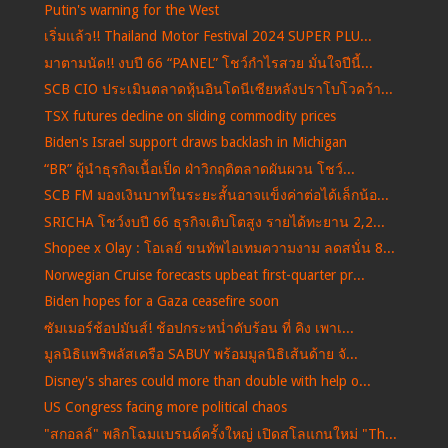
Putin's warning for the West
เริ่มแล้ว!! Thailand Motor Festival 2024 SUPER PLU...
มาตามนัด!! งบปี 66 “PANEL” โชว์กำไรสวย มั่นใจปีนี้...
SCB CIO ประเมินตลาดหุ้นอินโดนีเซียหลังปราโบโวคว้า...
TSX futures decline on sliding commodity prices
Biden's Israel support draws backlash in Michigan
“BR” ผู้นำธุรกิจเนื้อเป็ด ฝ่าวิกฤติตลาดผันผวน โชว์...
SCB FM มองเงินบาทในระยะสั้นอาจแข็งค่าต่อได้เล็กน้อ...
SRICHA โชว์งบปี 66 ธุรกิจเติบโตสูง รายได้ทะยาน 2,2...
Shopee x Olay : โอเลย์ ขนทัพไอเทมความงาม ลดสนั่น 8...
Norwegian Cruise forecasts upbeat first-quarter pr...
Biden hopes for a Gaza ceasefire soon
ซัมเมอร์ช้อปมันส์! ช้อปกระหน่ำดับร้อน ที่ คิง เพาเ...
มูลนิธิแพริพลัสเครือ SABUY พร้อมมูลนิธิเส้นด้าย จั...
Disney's shares could more than double with help o...
US Congress facing more political chaos
"สกอลล์" พลิกโฉมแบรนด์ครั้งใหญ่ เปิดสโลแกนใหม่ "Th...