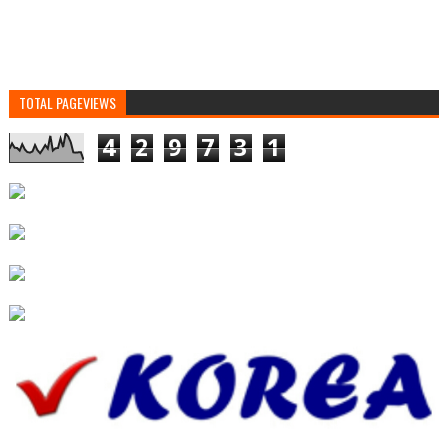
TOTAL PAGEVIEWS
4
2
9
7
3
1