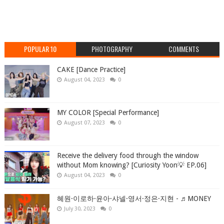
POPULAR 10
PHOTOGRAPHY
COMMENTS
CAKE [Dance Practice]
August 04, 2023
0
MY COLOR [Special Performance]
August 07, 2023
0
Receive the delivery food through the window
without Mom knowing? [Curiosity Yoon💡 EP.06]
August 04, 2023
0
혜원·이로하·윤아·샤넬·영서·정은·지현 - ♬MONEY
July 30, 2023
0