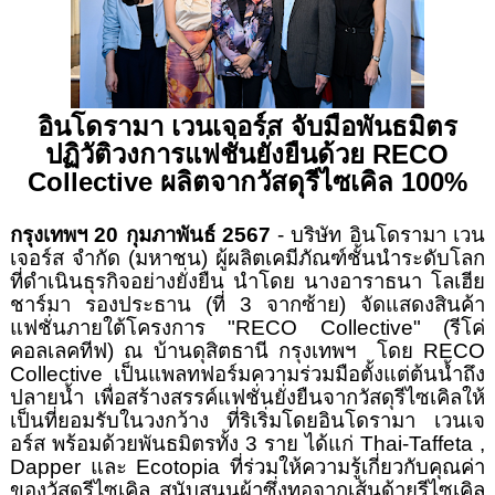
อินโดรามา เวนเจอร์ส จับมือพันธมิตร
ปฏิวัติวงการแฟชั่นยั่งยืนด้วย
RECO
Collective
ผลิตจากวัสดุรีไซเคิล 100%
กรุงเทพฯ
20
กุมภาพันธ์ 2567
- บริษัท อินโดรามา เวน
เจอร์ส จำกัด (มหาชน) ผู้ผลิตเคมีภัณฑ์ชั้นนำระดับโลก
ที่ดำเนินธุรกิจอย่างยั่งยืน นำโดย นางอาราธนา โลเฮีย
ชาร์มา รองประธาน (ที่ 3 จากซ้าย) จัดแสดงสินค้า
แฟชั่นภายใต้โครงการ "
RECO Collective" (
รีโค่
คอลเลคทีฟ) ณ บ้านดุสิตธานี กรุงเทพฯ โดย
RECO
Collective
เป็นแพลทฟอร์มความร่วมมือตั้งแต่ต้นน้ำถึง
ปลายน้ำ เพื่อสร้างสรรค์แฟชั่นยั่งยืนจากวัสดุรีไซเคิลให้
เป็นที่ยอมรับในวงกว้าง ที่ริเริ่มโดยอินโดรามา เวนเจ
อร์ส พร้อมด้วยพันธมิตรทั้ง 3 ราย ได้แก่
Thai-Taffeta ,
Dapper
และ
Ecotopia
ที่ร่วมให้ความรู้เกี่ยวกับคุณค่า
ของวัสดุรีไซเคิล สนับสนุนผ้าซึ่งทอจากเส้นด้ายรีไซเคิล