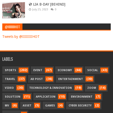
💿 LIA B-DAY [BEHIND]
July 25, 2023
0
@IIIIIIIIHOT
Tweets by @IIIIIIIIHOT
LABELS
(202)
(67)
(66)
(43)
SPORTS
EVENT
ECONOMY
SOCIAL
(37)
(36)
(30)
TRAVEL
AD POST
ENTERTAINMENT
(30)
(19)
(14)
VIDEO
TECHNOLOGY & INNOVATION
ZOOM
(11)
(10)
(7)
SOLUTION
APPLICATION
ENVIRONMENT
(6)
(5)
(4)
(2)
MV
ASSET
GAMES
CYBER SECURITY