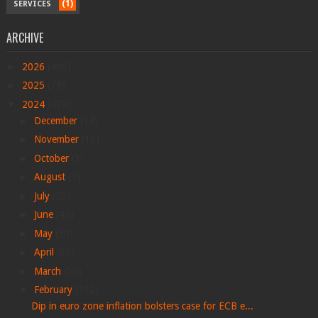
(1)
SERVICES
ARCHIVE
►
2026
(406)
►
2025
(78)
▼
2024
(479)
►
December
(14)
►
November
(18)
►
October
(3)
►
August
(1)
►
July
(23)
►
June
(48)
►
May
(50)
►
April
(50)
►
March
(56)
▼
February
(112)
Dip in euro zone inflation bolsters case for ECB e...