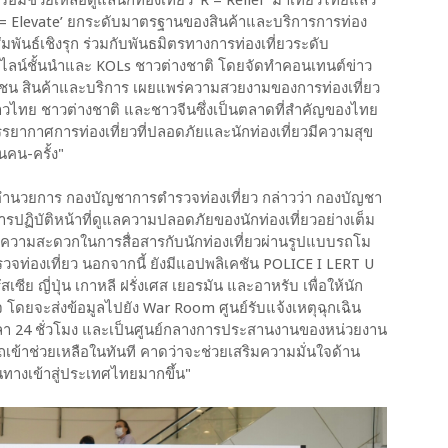
= Elevate’ ยกระดับมาตรฐานของสินค้าและบริการการท่อง
มพันธ์เชิงรุก ร่วมกับพันธมิตรทางการท่องเที่ยวระดับ
ลน์ชั้นนำและ KOLs ชาวต่างชาติ โดยจัดทำคอนเทนต์ข่าว
 ชุมชน สินค้าและบริการ เผยแพร่ความสวยงามของการท่องเที่ยว
งชาวไทย ชาวต่างชาติ และชาวจีนซึ่งเป็นตลาดที่สำคัญของไทย
รยากาศการท่องเที่ยวที่ปลอดภัยและนักท่องเที่ยวมีความสุข
นคน-ครั้ง"
รอำนวยการ กองบัญชาการตำรวจท่องเที่ยว กล่าวว่า กองบัญชา
รปฏิบัติหน้าที่ดูแลความปลอดภัยของนักท่องเที่ยวอย่างเต็ม
ามสะดวกในการสื่อสารกับนักท่องเที่ยวผ่านรูปแบบรถโม
่องเที่ยว นอกจากนี้ ยังมีแอปพลิเคชัน POLICE I LERT U
ซีย ญี่ปุ่น เกาหลี ฝรั่งเศส เยอรมัน และอาหรับ เพื่อให้นัก
ดยจะส่งข้อมูลไปยัง War Room ศูนย์รับแจ้งเหตุฉุกเฉิน
ดเวลา 24 ชั่วโมง และเป็นศูนย์กลางการประสานงานของหน่วยงาน
ข้าช่วยเหลือในทันที คาดว่าจะช่วยเสริมความมั่นใจด้าน
ินทางเข้าสู่ประเทศไทยมากขึ้น"