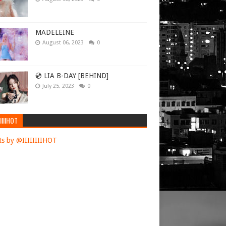
MADELEINE
August 06, 2023
0
💿 LIA B-DAY [BEHIND]
July 25, 2023
0
IIIIHOT
s by @IIIIIIIIHOT