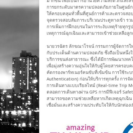
มากขึ้น เพื่อเป็นการอำนวยความสะดวกและสร้าง
การยกระดับมาตรความปลอดภัยภายในศูนย์กา
ให้ครอบคลุมทั่วพื้นที่ศูนย์การค้าและตรวจ
จุดตรวจสอบสัมภาระบริเวณประตูทางเข้า รวมท
การเพิ่มการฝึกอบรมในการระงับเหตุร้ายทุกรูป
เหตุการณ์ฉุกเฉินและสามารถเข้าช่วยเหลือลูก
นายวรฉัตร ลักขณาโรจน์ กรรมการผู้จัดการใหญ
กับประเด็นด้านความปลอดภัย ซึ่งถือเป็นหนึ่งใ
บริการขนส่งสาธารณะ ซึ่งได้มีการพัฒนาเทค
เพื่อมุ่งสร้างความอุ่นใจให้กับผู้โดยสารครอบ
คัดกรองพาร์ทเนอร์คนขับที่เข้มข้น การใช้ร
Authentication) ก่อนให้บริการทุกครั้ง กา
การเดินทางแบบเรียลไทม์ (Real-time Trip 
ตลอดการเดินทางผ่าน GPS การมีฟีเจอร์ Safet
สามารถขอความช่วยเหลือหากเกิดเหตุฉุกเฉิน เป
เชื่อมั่นและสร้างความประทับใจให้กับนักท่องเท