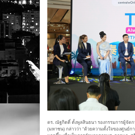
ดร. ณัฐกิตติ์ ตั้งพูลสินธนา รองกรรมการผู้จ
(มหาชน) กล่าวว่า "ด้วยความตั้งใจของศูนย์กา