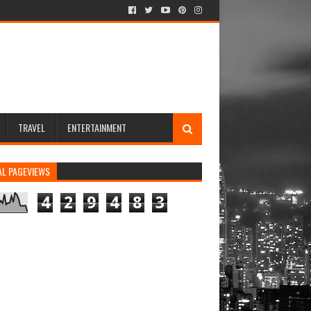
TRAVEL
ENTERTAINMENT
AL PAGEVIEWS
4
2
9
4
8
3