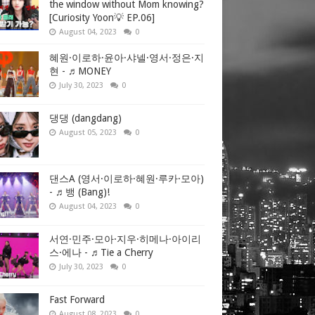
the window without Mom knowing?
[Curiosity Yoon💡 EP.06]
August 04, 2023
0
혜원·이로하·윤아·샤넬·영서·정은·지
현 - ♬MONEY
July 30, 2023
0
댕댕 (dangdang)
August 05, 2023
0
댄스A (영서·이로하·혜원·루카·모아)
- ♬뱅 (Bang)!
August 04, 2023
0
서연·민주·모아·지우·히메나·아이리
스·에나 - ♬Tie a Cherry
July 30, 2023
0
Fast Forward
August 08, 2023
0