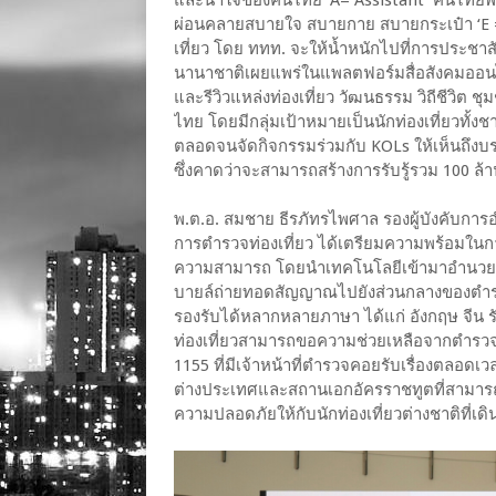
ผ่อนคลายสบายใจ สบายกาย สบายกระเป๋า ‘E 
เที่ยว โดย ททท. จะให้น้ำหนักไปที่การประชาสั
นานาชาติเผยแพร่ในแพลตฟอร์มสื่อสังคมออนไ
และรีวิวแหล่งท่องเที่ยว วัฒนธรรม วิถีชีวิต
ไทย โดยมีกลุ่มเป้าหมายเป็นนักท่องเที่ยวทั้
ตลอดจนจัดกิจกรรมร่วมกับ KOLs ให้เห็นถึงบร
ซึ่งคาดว่าจะสามารถสร้างการรับรู้รวม 100 ล้า
พ.ต.อ. สมชาย ธีรภัทรไพศาล รองผู้บังคับกา
การตํารวจท่องเที่ยว ได้เตรียมความพร้อมในกา
ความสามารถ โดยนำเทคโนโลยีเข้ามาอำนวยคว
บายล์ถ่ายทอดสัญญาณไปยังส่วนกลางของตำรวจท
รองรับได้หลากหลายภาษา ได้แก่ อังกฤษ จีน รัสเ
ท่องเที่ยวสามารถขอความช่วยเหลือจากตำรวจ โ
1155 ที่มีเจ้าหน้าที่ตำรวจคอยรับเรื่องตลอ
ต่างประเทศและสถานเอกอัครราชทูตที่สามารถเ
ความปลอดภัยให้กับนักท่องเที่ยวต่างชาติที่เด