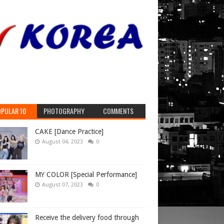
PULAR 10
PHOTOGRAPHY
COMMENTS
CAKE [Dance Practice]
August 04, 2023
0
MY COLOR [Special Performance]
August 07, 2023
0
Receive the delivery food through