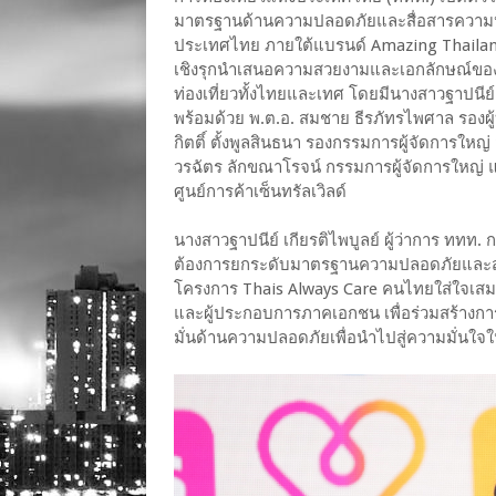
มาตรฐานด้านความปลอดภัยและสื่อสารความห่วงใ
ประเทศไทย ภายใต้แบรนด์ Amazing Thailand ส
เชิงรุกนำเสนอความสวยงามและเอกลักษณ์ของกา
ท่องเที่ยวทั้งไทยและเทศ โดยมีนางสาวฐาปนีย์
พร้อมด้วย พ.ต.อ. สมชาย ธีรภัทรไพศาล รองผ
กิตติ์ ตั้งพูลสินธนา รองกรรมการผู้จัดการใ
วรฉัตร ลักขณาโรจน์ กรรมการผู้จัดการใหญ่ แ
ศูนย์การค้าเซ็นทรัลเวิลด์
นางสาวฐาปนีย์ เกียรติไพบูลย์ ผู้ว่าการ ททท
ต้องการยกระดับมาตรฐานความปลอดภัยและส่งเ
โครงการ Thais Always Care คนไทยใส่ใจเสม
และผู้ประกอบการภาคเอกชน เพื่อร่วมสร้างการ
มั่นด้านความปลอดภัยเพื่อนำไปสู่ความมั่นใ