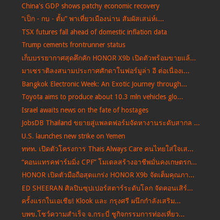
China's GDP shows patchy economic recovery
“เป็ก - กบ - ตั้ม” พาเที่ยวเมืองน่าน สัมผัสเสน่ห์เ...
TSX futures fall ahead of domestic inflation data
Trump cements frontrunner status
เก็บบรรยากาศสุดคึกคัก HONOR X9b เปิดตัวพร้อมขายแล้...
มาเซราติลงสนามประกาศศักดาในฟอร์มูล่า อี ต่อเนื่องเ...
Bangkok Electronic Week: An Exotic Journey through...
Toyota aims to produce about 10.3 mln vehicles glo...
Israel awaits news on the fate of hostages
JobsDB Thailand ขยายสู่แพลตฟอร์มจัดหางานระดับสากล ...
U.S. launches new strike on Yemen
ททท. เปิดตัวโครงการ Thais Always Care คนไทยใส่ใจเส...
“คอนแทรคฟาร์มมิ่ง CPF” โมเดลสร้างอาชีพมั่นคงเกษตรก...
HONOR เปิดตัวมือถือสุดแกร่ง HONOR X9b จัดเต็มคุณภา...
ED SHEERAN ศิลปินซุปเปอร์สตาร์ระดับโลก จัดคอนเสิร์...
ครั้งแรกในเอเชีย! Klook และ กรุงศรี ผนึกกำลังเสริม...
บพข.โชว์ความสำเร็จ จ.กระบี่ ชูกิจกรรมการท่องเที่ยว...