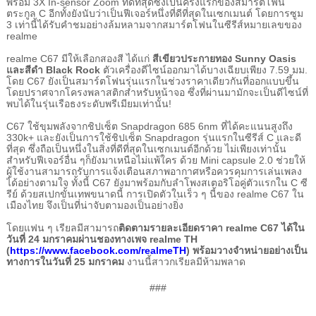
พร้อม
3X In-sensor Zoom
ที่ดีที่สุดซึ่งเป็นครั้งแรกของสมาร์ตโฟน
ตระกูล
C
อีกทั้งยังนับว่าเป็นฟีเจอร์หนึ่งที่ดีที่สุดในเซกเมนต์ โดยการซูม
3
เท่านี้ได้รับคำชมอย่างล้มหลามจากสมาร์ตโฟนในซีรีส์หมายเลขของ
realme
realme C67
มีให้เลือกสองสี ได้แก่
สีเขียวประกายทอง
Sunny Oasis
และสีดำ
Black Rock
ตัวเครื่องดีไซน์ออกมาได้บางเฉียบเพียง
7.59
มม.
โดย
C67
ยังเป็นสมาร์ตโฟนรุ่นแรกในช่วงราคาเดียวกันที่ออกแบบขึ้น
โดยปราศจากโครงพลาสติกสำหรับหน้าจอ ซึ่งที่ผ่านมามักจะเป็นดีไซน์ที่
พบได้ในรุ่นเรือธงระดับพรีเมียมเท่านั้น!
C67
ใช้ขุมพลังจากชิปเซ็ต
Snapdragon 685 6nm
ที่ได้คะแนนสูงถึง
330k+
และยังเป็นการใช้ชิปเซ็ต
Snapdragon
รุ่นแรกในซีรีส์
C
และดี
ที่สุด ซึ่งถือเป็นหนึ่งในสิ่งที่ดีที่สุดในเซกเมนต์อีกด้วย ไม่เพียงเท่านั้น
สำหรับฟีเจอร์อื่น ๆก็ยังมาเหนือไม่แพ้ใคร ด้วย
Mini capsule 2.0
ช่วยให้
ผู้ใช้งานสามารถรับการแจ้งเตือนสภาพอากาศหรือควรคุมการเล่นเพลง
ได้อย่างตามใจ ทั้งนี้
C67
ยังมาพร้อมกับลำโพงสเตอริโอคู่ตัวแรกใน
C
ซี
รีย์ ด้วยสเปกขั้นเทพขนาดนี้ การเปิดตัวในเร็ว ๆ นี้ของ
realme C67
ใน
เมืองไทย จึงเป็นที่น่าจับตามองเป็นอย่างยิ่ง
โดยแฟน ๆ
เรียลมีสามารถ
ติดตามรายละเอียดราคา
realme C67
ได้ใน
วันที่
24
มกราคมผ่านชองทางเพจ
realme TH
(
https://www.facebook.com/realmeTH
)
พร้อมวางจำหน่ายอย่างเป็น
ทางการในวันที่
25
มกราคม
งานนี้สาวกเรียลมีห้ามพลาด
###