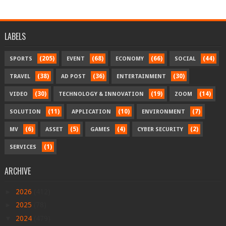
LABELS
(205)
(68)
(66)
(44)
SPORTS
EVENT
ECONOMY
SOCIAL
(38)
(36)
(30)
TRAVEL
AD POST
ENTERTAINMENT
(30)
(19)
(14)
VIDEO
TECHNOLOGY & INNOVATION
ZOOM
(11)
(10)
(7)
SOLUTION
APPLICATION
ENVIRONMENT
(6)
(5)
(4)
(2)
MV
ASSET
GAMES
CYBER SECURITY
(1)
SERVICES
ARCHIVE
►
2026
(412)
►
2025
(78)
▼
2024
(479)