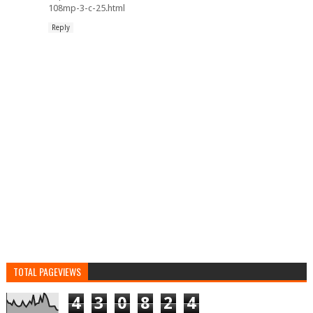
108mp-3-c-25.html
Reply
TOTAL PAGEVIEWS
4
3
0
8
2
4