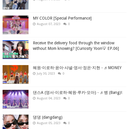
MY COLOR [Special Performance]
August 07, 2023
0
Receive the delivery food through the window
without Mom knowing? [Curiosity Yoon💡 EP.06]
혜원·이로하·윤아·샤넬·영서·정은·지현 - ♬MONEY
July 30, 2023
0
댄스A (영서·이로하·혜원·루카·모아) - ♬뱅 (Bang)!
August 04, 2023
0
댕댕 (dangdang)
August 05, 2023
0