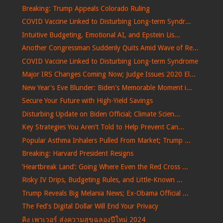
Breaking: Trump Appeals Colorado Ruling
COVID Vaccine Linked to Disturbing Long-term Syndr...
Intuitive Budgeting, Emotional AI, and Epstein Lis...
Another Congressman Suddenly Quits Amid Wave of Re...
COVID Vaccine Linked to Disturbing Long-term Syndrome
Major IRS Changes Coming Now; Judge Issues 2020 El...
New Year's Eve Blunder: Biden's Memorable Moment i...
Secure Your Future with High-Yield Savings
Disturbing Update on Biden Official; Climate Scien...
Key Strategies You Aren’t Told to Help Prevent Can...
Popular Asthma Inhalers Pulled From Market; Trump ...
Breaking: Harvard President Resigns
‘Heartbreak Land’: Going Where Even the Red Cross ...
Risky IV Drips, Budgeting Rules, and Little-Known ...
Trump Reveals Big Melania News; Ex-Obama Official ...
The Fed's Digital Dollar Will End Your Privacy
คิง เพาเวอร์ ส่งความสุขฉลองปีใหม่ 2024