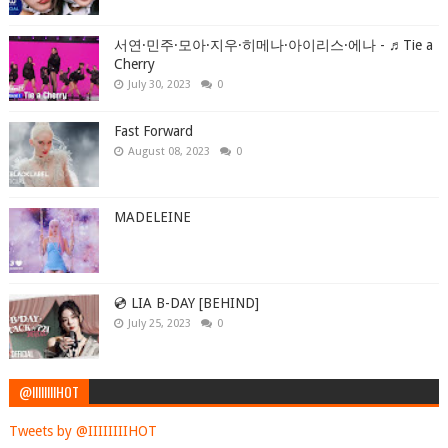
서연·민주·모아·지우·히메나·아이리스·에나 - ♬Tie a
Cherry
July 30, 2023
0
Fast Forward
August 08, 2023
0
MADELEINE
💿 LIA B-DAY [BEHIND]
July 25, 2023
0
@IIIIIIIIHOT
Tweets by @IIIIIIIIHOT