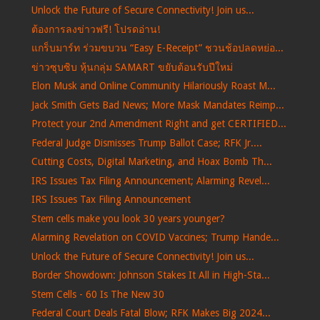
Unlock the Future of Secure Connectivity! Join us...
ต้องการลงข่าวฟรี! โปรดอ่าน!
แกร็บมาร์ท ร่วมขบวน “Easy E-Receipt” ชวนช้อปลดหย่อ...
ข่าวซุบซิบ หุ้นกลุ่ม SAMART ขยับต้อนรับปีใหม่
Elon Musk and Online Community Hilariously Roast M...
Jack Smith Gets Bad News; More Mask Mandates Reimp...
Protect your 2nd Amendment Right and get CERTIFIED...
Federal Judge Dismisses Trump Ballot Case; RFK Jr....
Cutting Costs, Digital Marketing, and Hoax Bomb Th...
IRS Issues Tax Filing Announcement; Alarming Revel...
IRS Issues Tax Filing Announcement
Stem cells make you look 30 years younger?
Alarming Revelation on COVID Vaccines; Trump Hande...
Unlock the Future of Secure Connectivity! Join us...
Border Showdown: Johnson Stakes It All in High-Sta...
Stem Cells - 60 Is The New 30
Federal Court Deals Fatal Blow; RFK Makes Big 2024...