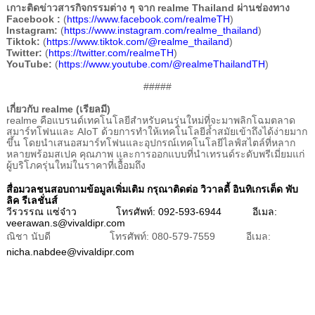
เกาะติดข่าวสารกิจกรรมต่าง ๆ จาก
realme Thailand
ผ่านช่องทาง
Facebook :
(
https://www.facebook.com/realmeTH
)
Instagram:
(
https://www.instagram.com/realme_thailand
)
Tiktok:
(
https://www.tiktok.com/@realme_thailand
)
Twitter:
(
https://twitter.com/realmeTH
)
YouTube:
(
https://www.youtube.com/@realmeThailandTH
)
#####
เกี่ยวกับ
realme (
เรียลมี)
realme
คือแบรนด์เทคโนโลยีสำหรับคนรุ่นใหม่ที่จะมาพลิกโฉมตลาด
สมาร์ทโฟนและ
AIoT
ด้วยการทำให้เทคโนโลยีล้ำสมัยเข้าถึงได้ง่ายมาก
ขึ้น โดยนำเสนอสมาร์ทโฟนและอุปกรณ์เทคโนโลยีไลฟ์สไตล์ที่หลาก
หลายพร้อมสเปค คุณภาพ และการออกแบบที่นำเทรนด์ระดับพรีเมี่ยมแก่
ผู้บริโภครุ่นใหม่ในราคาที่เอื้อมถึง
สื่อมวลชนสอบถามข้อมูลเพิ่มเติม กรุณาติดต่อ วิวาลดี้ อินทิเกรเต็ด พับ
ลิค รีเลชั่นส์
วีรวรรณ แซ่จ๋าว โทรศัพท์:
092-593-6944
อีเมล:
veerawan.s@vivaldipr.com
ณิชา นับดี
โทรศัพท์: 08
0-579-7559
อีเมล:
nicha.nabdee@vivaldipr.com