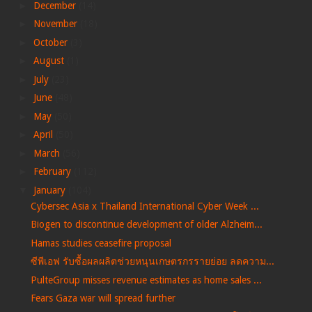
►
December
(14)
►
November
(18)
►
October
(3)
►
August
(1)
►
July
(23)
►
June
(48)
►
May
(50)
►
April
(50)
►
March
(56)
►
February
(112)
▼
January
(104)
Cybersec Asia x Thailand International Cyber Week ...
Biogen to discontinue development of older Alzheim...
Hamas studies ceasefire proposal
ซีพีเอฟ รับซื้อผลผลิตช่วยหนุนเกษตรกรรายย่อย ลดความ...
PulteGroup misses revenue estimates as home sales ...
Fears Gaza war will spread further