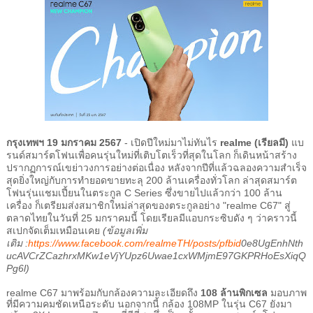
กรุงเทพฯ 19 มกราคม 2567
- เปิดปีใหม่มาไม่ทันไร
realme (
เรียลมี)
แบ
รนด์สมาร์ตโฟนเพื่อคนรุ่นใหม่ที่เติบโตเร็วที่สุดในโลก ก็เดินหน้าสร้าง
ปรากฏการณ์เขย่าวงการอย่างต่อเนื่อง หลังจากปีที่แล้วฉลองความสำเร็จ
สุดยิ่งใหญ่กับการทำยอดขายทะลุ 200 ล้านเครื่องทั่วโลก ล่าสุดสมาร์ต
โฟนรุ่นแชมเปี้ยนในตระกูล
C Series
ซึ่งขายไปแล้วกว่า 100 ล้าน
เครื่อง ก็เตรียมส่งสมาชิกใหม่ล่าสุดของตระกูลอย่าง
"realme C
67
"
สู่
ตลาดไทยในวันที่ 25 มกราคมนี้ โดยเรียลมีแอบกระซิบดัง ๆ ว่าคราวนี้
สเปกจัดเต็มเหมือนเคย
(ข้อมูลเพิ่ม
เติม
:
https://www.facebook.com/realmeTH/posts/pfbid
0
e
8
UgEnhNth
ucAVCrZCazhrxMKw
1
eVjYUpz
6
Uwae
1
cxWMjmE
97
GKPRHoEsXiqQ
Pg
6
l)
realme C67
มาพร้อมกับกล้องความละเอียดถึง
108
ล้านพิกเซล
มอบภาพ
ที่มีความคมชัดเหนือระดับ นอกจากนี้ กล้อง
108MP
ในรุ่น
C67
ยังมา