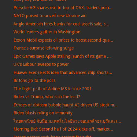
Porsche AG shares rise to top of DAX, traders poin...
NATO poised to unveil new Ukraine aid
Anglo American hires banks for coal assets sale, s...
World leaders gather in Washington
Exxon Mobil expects oil prices to boost second-qua...
France's surprise left-wing surge
Epic Games says Apple stalling launch of its game ...
UK's Labour sweeps to power
Huawei exec rejects idea that advanced chip shorta...
Britons go to the polls
The flight path of Airline M&A since 2001
Biden vs Trump, who is in the lead?
Echoes of dotcom bubble haunt AI-driven US stock m...
Biden blasts ruling on immunity
ไทยพาณิชย์ จับมือ ม.เทคโนโลยีพระจอมเกล้าธนบุรีและเ...
Morning Bid: Second half of 2024 kicks off, market...