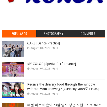
POPULAR 10
PHOTOGRAPHY
COMMENTS
CAKE [Dance Practice]
August 04, 2023
0
MY COLOR [Special Performance]
August 07, 2023
0
Receive the delivery food through the window
without Mom knowing? [Curiosity Yoon💡 EP.06]
August 04, 2023
0
혜원·이로하·윤아·샤넬·영서·정은·지현 - ♬MONEY