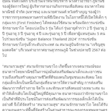
ฤษณ์ จันทโนทก ประธานเจ้าหน้าที่บริหาร นางสาวอารยา ภู่พานิช
รองผู้จัดการใหญ่ ผู้บริหารสายงานกิจกรรมเพื่อสังคม ธนาคารไทย
พาณิชย์ จำกัด (มหาชน) และนายศานนท์ หวังสร้างบุญ รองผู้ว่า
ราชการกรุงเทพมหานครร่วมพิธีเปิดงาน ในโอกาสนี้ได้เปิดให้เด็ก ๆ
กลุ่มแรก (First Finisher) ได้ทดลองใช้สนาม พร้อมจัดการแข่งขัน
จักรยานขาไถ โดยแบ่งเป็น 5 รุ่น ได้แก่ รุ่นอายุต่ำกว่า 2 ปี รุ่นอายุ 2
ปี รุ่นอายุ 3 ปี รุ่นอายุ 4 ปี และรุ่นอายุ 5 ปี เพื่อหาผู้แทนรุ่นละ 5 คน
ไปร่วมแข่งขัน "Super Balance Thailand 2024" การแข่งขัน
จักรยานขาไถรุ่นจิ๋วระดับประเทศ ณ สนามลู่ปั่นจักรยาน "เจริญสุข
มงคลจิต" บริเวณท่าอากาศยานสุวรรณภูมิ ในช่วงปลายปี 2567 ต่อ
ไป
"สนามรวมสุข" สนามจักรยานขาไถ เกิดขึ้นจากเจตนารมณ์ของ
ธนาคารไทยพาณิชย์ในการมุ่งมั่นส่งเสริมพัฒนาเด็กและเยาวชน
รวมถึงเสริมสร้างคุณภาพชีวิตที่ดีของคนในชุมชนและสังคม โดย
กลุ่มเด็กเล็กเป็นหนึ่งในกลุ่มที่ธนาคารให้ความสำคัญ การส่งเสริม
พัฒนาการทั้งร่างกาย จิตใจ และทักษะทางสังคมอย่างเหมาะสม จะ
ทำให้เด็กเติบโตเป็นผู้ใหญ่ที่มีคุณภาพ ธนาคารมองว่าจักรยานขาไถ
เป็นกีฬาที่มีประโยชน์ในการส่งเสริมพัฒนาการของเด็กเล็กได้เป็น
อย่างดี จึงได้จัดสร้าง "สนามรวมสุข" สนามจักรยานขาไถ โดยได้รับ
ความอนุเคราะห์พื้นที่จัดสร้างในสวนสาธารณะของกรุงเทพมหานคร