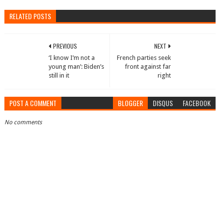
RELATED POSTS
PREVIOUS
NEXT
‘I know I’m not a
French parties seek
young man’: Biden’s
front against far
still in it
right
POST A COMMENT
BLOGGER
DISQUS
FACEBOOK
No comments