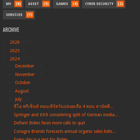
(6)
(5)
(4)
(2)
MV
ASSET
GAMES
CYBER SECURITY
(1)
SERVICES
ARCHIVE
►
2026
(401)
►
2025
(78)
▼
2024
(479)
►
December
(14)
►
November
(18)
►
October
(3)
►
August
(1)
▼
July
(23)
ลีโอ พรีเซ็นต์ คอนเสิร์ตวันปล่อยเสือ 4 ตอน สามัคคี...
Springer and KKR considering split of German media...
Defiant Biden faces more calls to quit
Conagra Brands forecasts annual organic sales belo...
Every day is a test for Biden