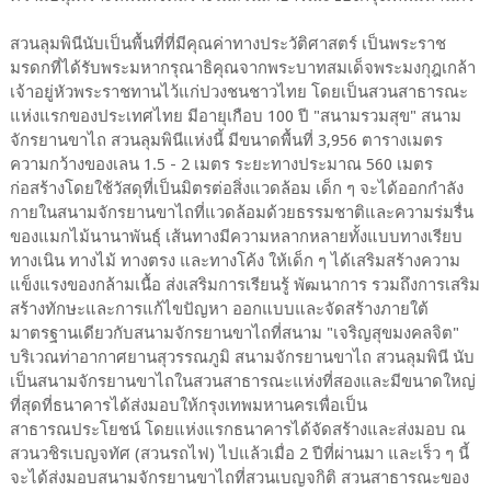
สวนลุมพินีนับเป็นพื้นที่ที่มีคุณค่าทางประวัติศาสตร์ เป็นพระราช
มรดกที่ได้รับพระมหากรุณาธิคุณจากพระบาทสมเด็จพระมงกุฎเกล้า
เจ้าอยู่หัวพระราชทานไว้แก่ปวงชนชาวไทย โดยเป็นสวนสาธารณะ
แห่งแรกของประเทศไทย มีอายุเกือบ 100 ปี "สนามรวมสุข" สนาม
จักรยานขาไถ สวนลุมพินีแห่งนี้ มีขนาดพื้นที่ 3,956 ตารางเมตร
ความกว้างของเลน 1.5 - 2 เมตร ระยะทางประมาณ 560 เมตร
ก่อสร้างโดยใช้วัสดุที่เป็นมิตรต่อสิ่งแวดล้อม เด็ก ๆ จะได้ออกกำลัง
กายในสนามจักรยานขาไถที่แวดล้อมด้วยธรรมชาติและความร่มรื่น
ของแมกไม้นานาพันธุ์ เส้นทางมีความหลากหลายทั้งแบบทางเรียบ
ทางเนิน ทางไม้ ทางตรง และทางโค้ง ให้เด็ก ๆ ได้เสริมสร้างความ
แข็งแรงของกล้ามเนื้อ ส่งเสริมการเรียนรู้ พัฒนาการ รวมถึงการเสริม
สร้างทักษะและการแก้ไขปัญหา ออกแบบและจัดสร้างภายใต้
มาตรฐานเดียวกับสนามจักรยานขาไถที่สนาม "เจริญสุขมงคลจิต"
บริเวณท่าอากาศยานสุวรรณภูมิ สนามจักรยานขาไถ สวนลุมพินี นับ
เป็นสนามจักรยานขาไถในสวนสาธารณะแห่งที่สองและมีขนาดใหญ่
ที่สุดที่ธนาคารได้ส่งมอบให้กรุงเทพมหานครเพื่อเป็น
สาธารณประโยชน์ โดยแห่งแรกธนาคารได้จัดสร้างและส่งมอบ ณ
สวนวชิรเบญจทัศ (สวนรถไฟ) ไปแล้วเมื่อ 2 ปีที่ผ่านมา และเร็ว ๆ นี้
จะได้ส่งมอบสนามจักรยานขาไถที่สวนเบญจกิติ สวนสาธารณะของ