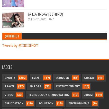
💿 LIA B-DAY [BEHIND]
July 25, 2023
0
@IIIIIIIIHOT
Tweets by @IIIIIIIIHOT
LABELS
(202)
(67)
(65)
(41)
SPORTS
EVENT
ECONOMY
SOCIAL
(37)
(36)
(30)
TRAVEL
AD POST
ENTERTAINMENT
(30)
(19)
(14)
VIDEO
TECHNOLOGY & INNOVATION
ZOOM
(10)
(10)
(6)
APPLICATION
SOLUTION
ENVIRONMENT