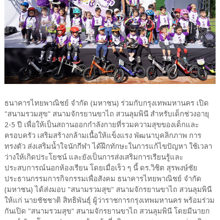
ธนาคารไทยพาณิชย์ จำกัด (มหาชน) ร่วมกับกรุงเทพมหานคร เปิด
"สนามรวมสุข" สนามจักรยานขาไถ สวนลุมพินี สำหรับเด็กช่วงอายุ
2-5 ปี เพื่อให้เป็นสถานออกกำลังกายที่รวมความสุขของเด็กและ
ครอบครัว เสริมสร้างกล้ามเนื้อให้แข็งแรง พัฒนาบุคลิกภาพ การ
ทรงตัว ส่งเสริมน้ำใจนักกีฬา ได้ฝึกทักษะในการแก้ไขปัญหา ใช้เวลา
ว่างให้เกิดประโยชน์ และยังเป็นการส่งเสริมการเรียนรู้และ
ประสบการณ์นอกห้องเรียน โดยเมื่อเร็ว ๆ นี้ ดร.วิชิต สุรพงษ์ชัย
ประธานกรรมการกิจกรรมเพื่อสังคม ธนาคารไทยพาณิชย์ จำกัด
(มหาชน) ได้ส่งมอบ "สนามรวมสุข" สนามจักรยานขาไถ สวนลุมพินี
ให้แก่ นายชัชชาติ สิทธิพันธุ์ ผู้ว่าราชการกรุงเทพมหานคร พร้อมร่วม
กันเปิด "สนามรวมสุข" สนามจักรยานขาไถ สวนลุมพินี โดยมีนายก