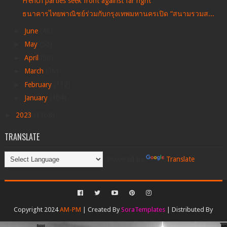
French parties seek front against far right
ธนาคารไทยพาณิชย์ร่วมกับกรุงเทพมหานครเปิด “สนามรวมส...
►
June
(48)
►
May
(50)
►
April
(50)
►
March
(56)
►
February
(112)
►
January
(104)
►
2023
(1168)
TRANSLATE
Powered by
Translate
Copyright 2024
AM-PM
| Created By
SoraTemplates
| Distributed By
Gooyaabi Templates