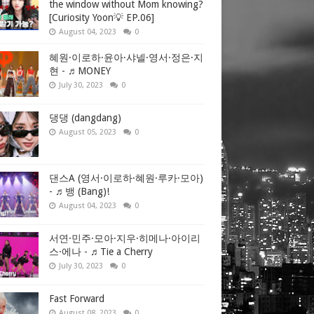
the window without Mom knowing?
[Curiosity Yoon💡 EP.06]
August 04, 2023
0
혜원·이로하·윤아·샤넬·영서·정은·지
현 - ♬MONEY
July 30, 2023
0
댕댕 (dangdang)
August 05, 2023
0
댄스A (영서·이로하·혜원·루카·모아)
- ♬뱅 (Bang)!
August 04, 2023
0
서연·민주·모아·지우·히메나·아이리
스·에나 - ♬Tie a Cherry
July 30, 2023
0
Fast Forward
August 08, 2023
0