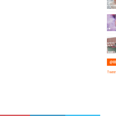
@IIII
Tweet