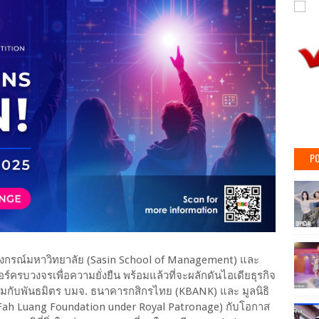
PO
าลงกรณ์มหาวิทยาลัย (Sasin School of Management) และ
อร์ครบวงจรเพื่อความยั่งยืน พร้อมแล้วที่จะผลักดันไอเดียธุรกิจ
ร่วมกับพันธมิตร บมจ. ธนาคารกสิกรไทย (KBANK) และ มูลนิธิ
Fah Luang Foundation under Royal Patronage) กับโอกาส