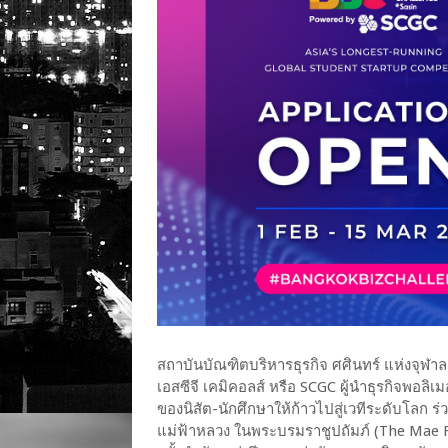
สถาบันบัณฑิตบริหารธุรกิจ ศศินทร์ แห่งจุฬ
เอสซีจี เคมิคอลส์ หรือ SCGC ผู้นำธุรกิจพอลิเม
ของนิสัต-นักศึกษาให้ก้าวไปสู่เวทีระดับโลก 
แม่ฟ้าหลวง ในพระบรมราชูปถัมภ์ (The Mae 