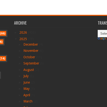
ARCHIVE
TRANS
►
2026
(406)
(66)
▼
2025
(78)
6)
►
December
(4)
►
November
(6)
►
October
(11)
(14)
►
September
(6)
►
August
(2)
►
July
(6)
►
June
(2)
►
May
(1)
►
April
(1)
►
March
(2)