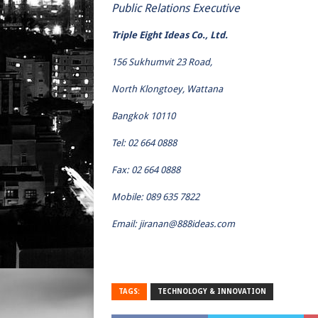
Public Relations Executive
Triple Eight Ideas Co., Ltd.
156 Sukhumvit 23 Road,
North Klongtoey, Wattana
Bangkok 10110
Tel: 02 664 0888
Fax: 02 664 0888
Mobile: 089 635 7822
Email:
jiranan@888ideas.com
TAGS:
TECHNOLOGY & INNOVATION