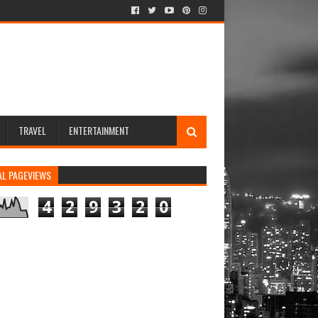
TRAVEL
ENTERTAINMENT
AL PAGEVIEWS
4
2
9
3
2
0