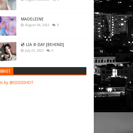
MADELEINE
August 06, 2023
0
💿 LIA B-DAY [BEHIND]
July 25, 2023
0
IIIIHOT
s by @IIIIIIIIHOT