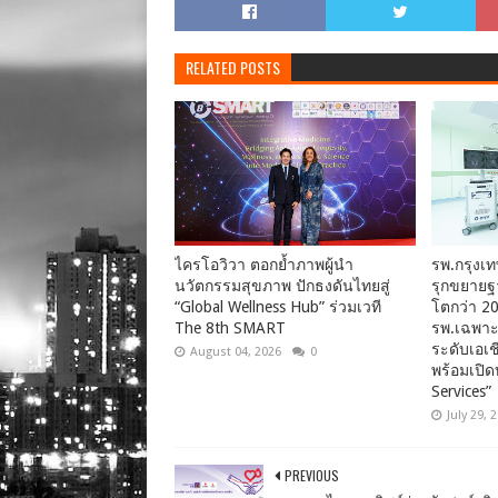
RELATED POSTS
ไครโอวิวา ตอกย้ำภาพผู้นำ
รพ.กรุงเท
นวัตกรรมสุขภาพ ปักธงดันไทยสู่
รุกขยายฐา
“Global Wellness Hub” ร่วมเวที
โตกว่า 20
The 8th SMART
รพ.เฉพาะ
ระดับเอเชี
August 04, 2026
0
พร้อมเปิด
Services”
July 29, 
PREVIOUS