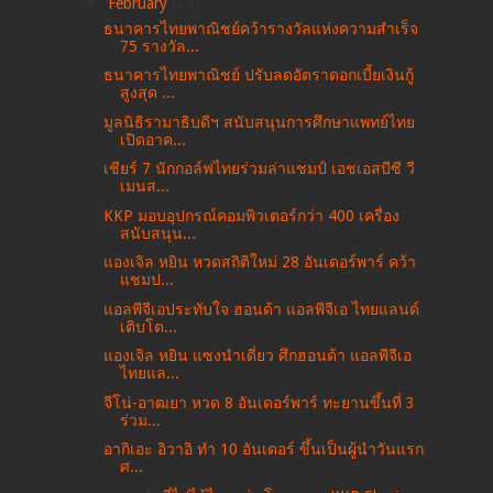
▼
February
(24)
ธนาคารไทยพาณิชย์คว้ารางวัลแห่งความสำเร็จ
75 รางวัล...
ธนาคารไทยพาณิชย์ ปรับลดอัตราดอกเบี้ยเงินกู้
สูงสุด ...
มูลนิธิรามาธิบดีฯ สนับสนุนการศึกษาแพทย์ไทย
เปิดอาค...
เชียร์ 7 นักกอล์ฟไทยร่วมล่าแชมป์ เอชเอสบีซี วี
เมนส...
KKP มอบอุปกรณ์คอมพิวเตอร์กว่า 400 เครื่อง
สนับสนุน...
แองเจิล หยิน หวดสถิติใหม่ 28 อันเดอร์พาร์ คว้า
แชมป...
แอลพีจีเอประทับใจ ฮอนด้า แอลพีจีเอ ไทยแลนด์
เติบโต...
แองเจิล หยิน แซงนำเดี่ยว ศึกฮอนด้า แอลพีจีเอ
ไทยแล...
จีโน่-อาฒยา หวด 8 อันเดอร์พาร์ ทะยานขึ้นที่ 3
ร่วม...
อากิเอะ อิวาอิ ทำ 10 อันเดอร์ ขึ้นเป็นผู้นำวันแรก
ศ...