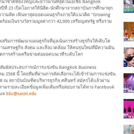
านาชาติที่ยิ่งใหญ่และยาวนานที่สุดในเอเชีย Bangkok
ึงปีที่ 23 เปิดโอกาสให้นิสิต-นักศึกษาจากสถาบันการศึกษาทุก
ความคิด เฟ้นหาสุดยอดแผนธุรกิจภายใต้แนวคิด "Growing
ณพร้อมเงินรางวัลรวมมูลค่ากว่า 42,000 เหรียญสหรัฐ หรือรวม
สริมการพัฒนาแผนธุรกิจที่มุ่งเน้นการสร้างธุรกิจให้เติบโต
้านเศรษฐกิจ สังคม และสิ่งแวดล้อม ให้คนรุ่นใหม่ที่มีความฝัน
กิดการสร้างเครือข่ายต่อยอดบนเวทีระดับโลก
ร่วมสัมผัสประสบการณ์การแข่งขัน Bangkok Business
าคม 2568 นี้ โดยทีมที่ผ่านการคัดเลือกจะได้เข้าร่วมการแข่งขัน
568 ณ สถาบันบัณฑิตบริหารธุรกิจ ศศินทร์ สมัครได้แล้วผ่าน
ตามรายละเอียดข้อมูลเพิ่มเติมหรือสอบถามได้ทาง Facebook
เมล
bbc@sasin.edu