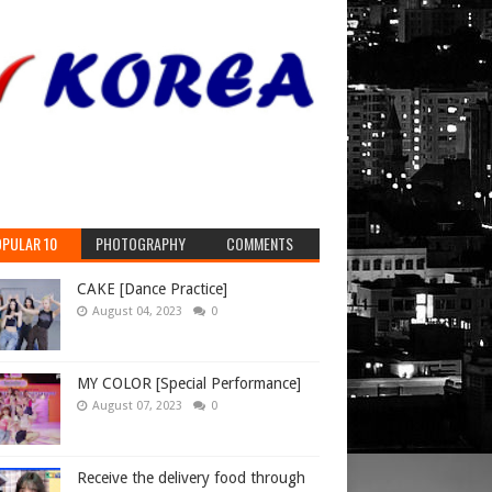
PULAR 10
PHOTOGRAPHY
COMMENTS
CAKE [Dance Practice]
August 04, 2023
0
MY COLOR [Special Performance]
August 07, 2023
0
Receive the delivery food through