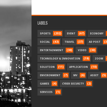
LABELS
(202)
(67)
SPORTS
EVENT
ECONOMY
(43)
(37)
(3
SOCIAL
TRAVEL
AD POST
(30)
(30)
ENTERTAINMENT
VIDEO
(19)
TECHNOLOGY & INNOVATION
ZOOM
(11)
(10)
SOLUTION
APPLICATION
(7)
(6)
(5)
ENVIRONMENT
MV
ASSET
(4)
(2)
GAMES
CYBER SECURITY
(1)
SERVICES