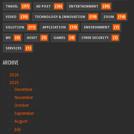
(37)
(36)
(30)
TRAVEL
AD POST
ENTERTAINMENT
(30)
(19)
(14)
VIDEO
TECHNOLOGY & INNOVATION
ZOOM
(11)
(10)
(7)
SOLUTION
APPLICATION
ENVIRONMENT
(6)
(5)
(4)
(2)
MV
ASSET
GAMES
CYBER SECURITY
(1)
SERVICES
ARCHIVE
►
2026
(406)
▼
2025
(78)
►
December
(4)
►
November
(6)
►
October
(11)
►
September
(6)
►
August
(2)
►
July
(6)