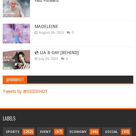
Fast Forward
MADELEINE
August 06, 2023
0
💿 LIA B-DAY [BEHIND]
July 25, 2023
0
@IIIIIIIIHOT
Tweets by @IIIIIIIIHOT
LABELS
(202)
(67)
(66)
(43)
SPORTS
EVENT
ECONOMY
SOCIAL