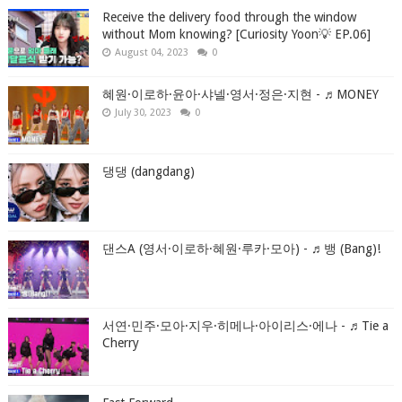
Receive the delivery food through the window
without Mom knowing? [Curiosity Yoon💡 EP.06]
August 04, 2023
0
혜원·이로하·윤아·샤넬·영서·정은·지현 - ♬MONEY
July 30, 2023
0
댕댕 (dangdang)
댄스A (영서·이로하·혜원·루카·모아) - ♬뱅 (Bang)!
서연·민주·모아·지우·히메나·아이리스·에나 - ♬Tie a
Cherry