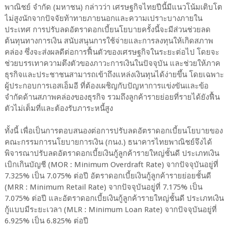
พาณิชย์ จำกัด (มหาชน) กล่าวว่า เศรษฐกิจไทยปีนี้มีแนวโน้มเติบโต
ไม่สูงนักจากปัจจัยท้าทายภายนอกและความเปราะบางภายใน
ประเทศ การปรับลดอัตราดอกเบี้ยนโยบายครั้งนี้จะมีส่วนช่วยลด
ต้นทุนทางการเงิน สนับสนุนการใช้จ่ายและการลงทุนให้เกิดสภาพ
คล่อง ซึ่งจะส่งผลดีต่อการฟื้นตัวของเศรษฐกิจในระยะต่อไป โดยจะ
ช่วยบรรเทาความตึงตัวของภาวะการเงินในปัจจุบัน และช่วยให้ภาค
ธุรกิจและประชาชนสามารถเข้าถึงแหล่งเงินทุนได้ง่ายขึ้น โดยเฉพาะ
ผู้ประกอบการเอสเอ็มอี ที่ต้องเผชิญกับปัญหาการแข่งขันและข้อ
จำกัดด้านสภาพคล่องของธุรกิจ รวมถึงลูกค้ารายย่อยที่รายได้ยังฟื้น
ตัวไม่เต็มที่และต้องรับภาระหนี้สูง
ทั้งนี้ เพื่อเป็นการตอบสนองต่อการปรับลดอัตราดอกเบี้ยนโยบายของ
คณะกรรมการนโยบายการเงิน (กนง.) ธนาคารไทยพาณิชย์จึงได้
พิจารณาปรับลดอัตราดอกเบี้ยเงินกู้ลูกค้ารายใหญ่ชั้นดี ประเภทเงิน
เบิกเกินบัญชี (MOR : Minimum Overdraft Rate) จากปัจจุบันอยู่ที่
7.325% เป็น 7.075% ต่อปี อัตราดอกเบี้ยเงินกู้ลูกค้ารายย่อยชั้นดี
(MRR : Minimum Retail Rate) จากปัจจุบันอยู่ที่ 7.175% เป็น
7.075% ต่อปี และอัตราดอกเบี้ยเงินกู้ลูกค้ารายใหญ่ชั้นดี ประเภทเงิน
กู้แบบมีระยะเวลา (MLR : Minimum Loan Rate) จากปัจจุบันอยู่ที่
6.925% เป็น 6.825% ต่อปี