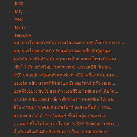
►
June
(2)
►
May
(1)
►
April
(1)
►
March
(2)
▼
February
(24)
ธนาคารไทยพาณิชย์คว้ารางวัลแห่งความสำเร็จ 75 รางวัล...
ธนาคารไทยพาณิชย์ ปรับลดอัตราดอกเบี้ยเงินกู้สูงสุด ...
มูลนิธิรามาธิบดีฯ สนับสนุนการศึกษาแพทย์ไทย เปิดอาค...
เชียร์ 7 นักกอล์ฟไทยร่วมล่าแชมป์ เอชเอสบีซี วีเมนส...
KKP มอบอุปกรณ์คอมพิวเตอร์กว่า 400 เครื่อง สนับสนุน...
แองเจิล หยิน หวดสถิติใหม่ 28 อันเดอร์พาร์ คว้าแชมป...
แอลพีจีเอประทับใจ ฮอนด้า แอลพีจีเอ ไทยแลนด์ เติบโต...
แองเจิล หยิน แซงนำเดี่ยว ศึกฮอนด้า แอลพีจีเอ ไทยแล...
จีโน่-อาฒยา หวด 8 อันเดอร์พาร์ ทะยานขึ้นที่ 3 ร่วม...
อากิเอะ อิวาอิ ทำ 10 อันเดอร์ ขึ้นเป็นผู้นำวันแรกศ...
ความสุขที่ไปได้ไกลกว่า โครงการ KKP Sharing Tree เป...
น้ำมันเครื่องอิเดมิตสึ เตรียมงานใหญ่ นำทีมนักบิดระ...