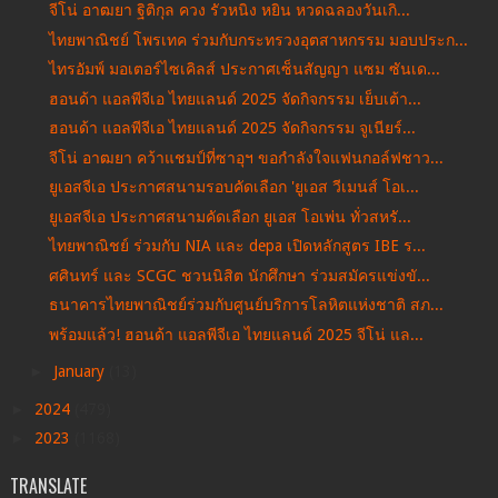
จีโน่ อาฒยา ฐิติกุล ควง รัวหนิง หยิน หวดฉลองวันเกิ...
ไทยพาณิชย์ โพรเทค ร่วมกับกระทรวงอุตสาหกรรม มอบประก...
ไทรอัมพ์ มอเตอร์ไซเคิลส์ ประกาศเซ็นสัญญา แซม ซันเด...
ฮอนด้า แอลพีจีเอ ไทยแลนด์ 2025 จัดกิจกรรม เย็บเต้า...
ฮอนด้า แอลพีจีเอ ไทยแลนด์ 2025 จัดกิจกรรม จูเนียร์...
จีโน่ อาฒยา คว้าแชมป์ที่ซาอุฯ ขอกำลังใจแฟนกอล์ฟชาว...
ยูเอสจีเอ ประกาศสนามรอบคัดเลือก 'ยูเอส วีเมนส์ โอเ...
ยูเอสจีเอ ประกาศสนามคัดเลือก ยูเอส โอเพ่น ทั่วสหรั...
ไทยพาณิชย์ ร่วมกับ NIA และ depa เปิดหลักสูตร IBE ร...
ศศินทร์ และ SCGC ชวนนิสิต นักศึกษา ร่วมสมัครแข่งขั...
ธนาคารไทยพาณิชย์ร่วมกับศูนย์บริการโลหิตแห่งชาติ สภ...
พร้อมแล้ว! ฮอนด้า แอลพีจีเอ ไทยแลนด์ 2025 จีโน่ แล...
►
January
(13)
►
2024
(479)
►
2023
(1168)
TRANSLATE